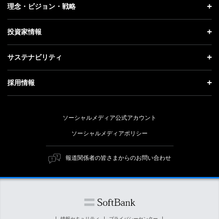
企業情報 トップ
理念・ビジョン・戦略
お知らせ
社長メッセージ
理念・ビジョン・戦略 トップ
投資家情報
更新情報
会社概要
成長戦略「Activate AI for Society」
投資家情報 トップ
記者説明会
サステナビリティ
事業紹介
技術戦略
経営方針
ソフトバンクニュース
サステナビリティ トップ
ガバナンス
採用情報
人材戦略
IRライブラリー
トップメッセージ
社会貢献活動
採用情報 トップ
財務情報
ESG方針・体制
ソーシャルメディア公式アカウント
公開情報
新卒採用
個人投資家の皆さまへ
ソーシャルメディアポリシー
価値創造プロセス
キャリア採用
株式と社債について
マテリアリティ（重要課題）
報道関係者の皆さまからのお問い合わせ
障がい者採用
コーポレート・ガバナンス
ESGの主な取り組み
ソフトバンク クルー採用
IRニュース
ESG関連資料
外部評価・イニシアチブ
情報セキュリティ
プライバシーセンター