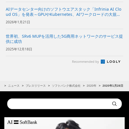
AIデータセンター向けのソフトウエアスタック「Infrinia AI Clo
ud OS」を発表～GPUやKubernetes、AIワークロードの大規模
な管理が可能～
2026年1月21日
世界初、SRv6 MUPを活用した5G商用ネットワークのサービス提
供に成功
2025年12月18日
Recommended by
R
ニュース
プレスリリース
ソフトバンク株式会社
2020年
2020年1月28日
Conduct
Submit
a
search