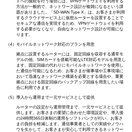
ドへの接続を行う場合には、VPNゲートウェイを利用する
方法が一般的で、ネットワーク設計が複雑になるという課
題がありました。「SD-WAN Type X」は、お客さまが利用
するクラウドサービス上に仮想ルーターを設置することで
セキュアな通信を実現するため、VPNゲートウェイを利用
する必要がなくなり、自由なネットワーク設計が可能にな
ります。
（4）
モバイルネットワーク対応のプランを用意
拠点に設置するルーターには、固定回線を収容する通常モ
デルの他、SIMカードを搭載可能なLTE対応モデルを用意し
ます。固定回線の代わりにモバイルネットワークを使用し
た通信が可能になるため、お客さまが催事場や工事現場に
おいて迅速なネットワーク構築を必要とする場合や、重要
拠点における固定回線のバックアップ回線を用意したい場
合に利用できます。
（5）
導入から運用まで一元サービスとして提供
ルーターの設定から運用管理まで、一元サービスとして提
供します。お客さまの要望に合わせた環境設定や、導入後
の24時間365日体制の運用をソフトバンクが行い、お客さ
まの負担を軽減します。通信事業者としての実績やノウハ
ウを生かして、お客さまが安心して利用できるネットワー