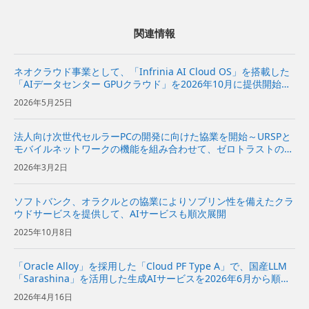
関連情報
ネオクラウド事業として、「Infrinia AI Cloud OS」を搭載した
「AIデータセンター GPUクラウド」を2026年10月に提供開始～
AIモデルの開発から推論、データ処理までの幅広いAIワークロー
2026年5月25日
ドを効率的かつ柔軟に実行可能～ ...
法人向け次世代セルラーPCの開発に向けた協業を開始～URSPと
モバイルネットワークの機能を組み合わせて、ゼロトラストの考
え方に基づくセキュリティーの実現を目指す～
2026年3月2日
ソフトバンク、オラクルとの協業によりソブリン性を備えたクラ
ウドサービスを提供して、AIサービスも順次展開
2025年10月8日
「Oracle Alloy」を採用した「Cloud PF Type A」で、国産LLM
「Sarashina」を活用した生成AIサービスを2026年6月から順次
提供〜企業や自治体におけるデータ主権を備えたAI活用のニーズ
2026年4月16日
に対応〜 | 企業・I...