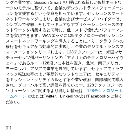
ング企業です。Session Smart™と呼ばれる新しい仮想ネットワ
ークのモデルに基づいて、企業のデジタルトランスフォーメーシ
ョンを支援するという使命を担っています。セッションスマート
ネットワーキングにより、企業およびサービスプロバイダーは、
シンプルで俊敏、そしてセキュアなアプリケーションベースのネ
ットワークを構築すると同時に、低コストで優れたパフォーマン
スを実現できます。WANエッジに128テクノロジーのセッション
スマートネットワーキングを導入することにより、クラウドへの
移行をセキュアかつ効率的に実現し、企業のデジタルトランスフ
ォーメーションをリードします。128テクノロジーは、米国マサ
チューセッツ州バーリントンの「アメリカのテクノロジーハイウ
ェイ」であるルート128沿いに本社を置き、北米、南アメリカ、
ヨーロッパ、アジアで事業を展開しています。セキュアでトラフ
ィック転送効率のよい革新的なソフトウエアは、セキュリティー
をミッション・クリティカルとする企業や政府、国際機関で導入
され、グローバルで高い評価を得ています。128テクノロジーの
ソリューションに関するより詳しい情報は、
128テクノロジーホ
ームページ
またはTwitter、LinkedInおよびFacebookをご覧く
ださい。
[注]