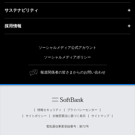
会社概要
成長戦略「Activate AI for Society」
投資家情報 トップ
記者説明会
サステナビリティ
事業紹介
技術戦略
経営方針
ソフトバンクニュース
サステナビリティ トップ
ガバナンス
採用情報
人材戦略
IRライブラリー
トップメッセージ
社会貢献活動
採用情報 トップ
財務情報
ESG方針・体制
ソーシャルメディア公式アカウント
公開情報
新卒採用
個人投資家の皆さまへ
ソーシャルメディアポリシー
価値創造プロセス
キャリア採用
株式と社債について
マテリアリティ（重要課題）
報道関係者の皆さまからのお問い合わせ
障がい者採用
コーポレート・ガバナンス
ESGの主な取り組み
ソフトバンク クルー採用
IRニュース
ESG関連資料
外部評価・イニシアチブ
情報セキュリティ
プライバシーセンター
サイトポリシー
古物営業法に基づく表示
サイトマップ
社会貢献活動
電気通信事業登録番号：第72号