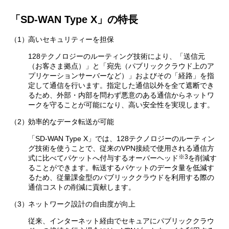
「SD-WAN Type X」の特長
（1）
高いセキュリティーを担保
128テクノロジーのルーティング技術により、「送信元
（お客さま拠点）」と「宛先（パブリッククラウド上のア
プリケーションサーバーなど）」およびその「経路」を指
定して通信を行います。指定した通信以外を全て遮断でき
るため、外部・内部を問わず悪意のある通信からネットワ
ークを守ることが可能になり、高い安全性を実現します。
（2）
効率的なデータ転送が可能
「SD-WAN Type X」では、128テクノロジーのルーティン
グ技術を使うことで、従来のVPN接続で使用される通信方
※3
式に比べてパケットへ付与するオーバーヘッド
を削減す
ることができます。転送するパケットのデータ量を低減す
るため、従量課金型のパブリッククラウドを利用する際の
通信コストの削減に貢献します。
（3）
ネットワーク設計の自由度が向上
従来、インターネット経由でセキュアにパブリッククラウ