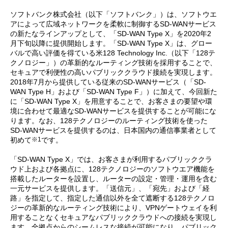
ソフトバンク株式会社（以下「ソフトバンク」）は、ソフトウエ
アによって広域ネットワークを柔軟に制御するSD-WANサービス
の新たなラインアップとして、「SD-WAN Type X」を2020年2
月下旬以降に提供開始します。「SD-WAN Type X」は、グロー
バルで高い評価を得ている米128 Technology Inc.（以下「128テ
クノロジー」）の革新的なルーティング技術を採用することで、
セキュアで利便性の高いパブリッククラウド接続を実現します。
2018年7月から提供している従来のSD-WANサービス（「SD-
WAN Type H」および「SD-WAN Type F」）に加えて、今回新た
に「SD-WAN Type X」を用意することで、お客さまの要望や環
境に合わせて最適なSD-WANサービスを提供することが可能にな
ります。なお、128テクノロジーのルーティング技術を使った
SD-WANサービスを提供するのは、日本国内の通信事業者として
※1
初めて
です。
「SD-WAN Type X」では、お客さまが利用するパブリッククラ
ウド上および各拠点に、128テクノロジーのソフトウエア機能を
搭載したルーターを設置し、ルーターの設定・管理・運用を含む
一元サービスを提供します。「送信元」、「宛先」および「経
路」を指定して、指定した通信以外を全て遮断する128テクノロ
ジーの革新的なルーティング技術により、VPNゲートウェイを利
用することなくセキュアなパブリッククラウドへの接続を実現し
ます。全拠点からのシームレスな接続が可能になり、パブリック