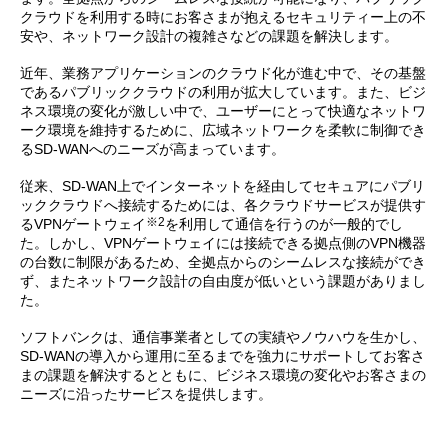
クラウドを利用する時にお客さまが抱えるセキュリティー上の不
安や、ネットワーク設計の複雑さなどの課題を解決します。
近年、業務アプリケーションのクラウド化が進む中で、その基盤
であるパブリッククラウドの利用が拡大しています。また、ビジ
ネス環境の変化が激しい中で、ユーザーにとって快適なネットワ
ーク環境を維持するために、広域ネットワークを柔軟に制御でき
るSD-WANへのニーズが高まっています。
従来、SD-WAN上でインターネットを経由してセキュアにパブリ
ッククラウドへ接続するためには、各クラウドサービスが提供す
※2
るVPNゲートウェイ
を利用して通信を行うのが一般的でし
た。しかし、VPNゲートウェイには接続できる拠点側のVPN機器
の台数に制限があるため、全拠点からのシームレスな接続ができ
ず、またネットワーク設計の自由度が低いという課題がありまし
た。
ソフトバンクは、通信事業者としての実績やノウハウを生かし、
SD-WANの導入から運用に至るまでを強力にサポートしてお客さ
まの課題を解決するとともに、ビジネス環境の変化やお客さまの
ニーズに沿ったサービスを提供します。