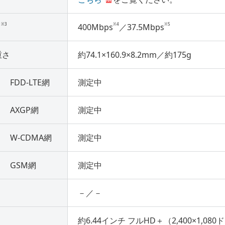
※3
※4
※5
）
400Mbps
／37.5Mbps
重さ
約74.1×160.9×8.2mm／約175g
FDD-LTE網
測定中
AXGP網
測定中
W-CDMA網
測定中
GSM網
測定中
－／－
約6.44インチ フルHD＋（2,400×1,08