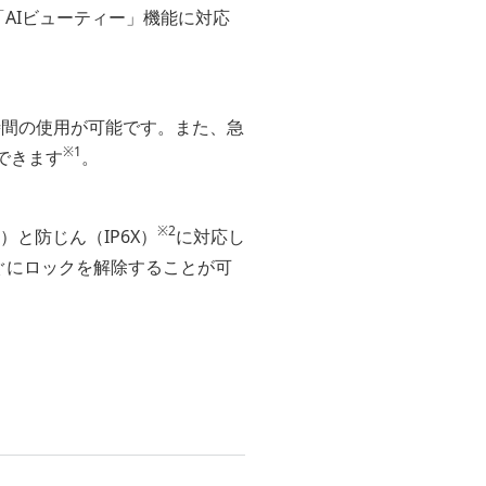
AIビューティー」機能に対応
時間の使用が可能です。また、急
※1
できます
。
※2
）と防じん（IP6X）
に対応し
ぐにロックを解除することが可