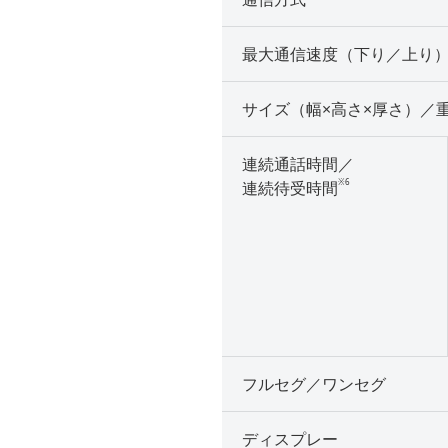
最大通信速度（下り／上り
サイズ（幅×高さ×厚さ）／
連続通話時間／
※6
連続待受時間
フルセグ／ワンセグ
ディスプレー