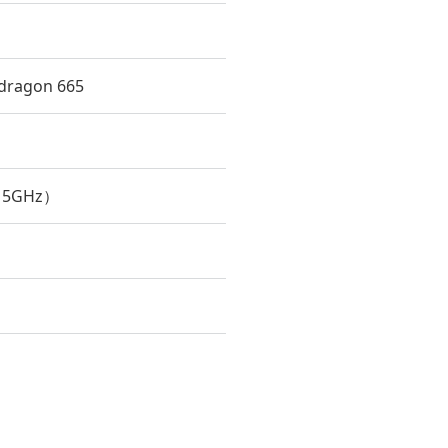
agon 665
、5GHz）