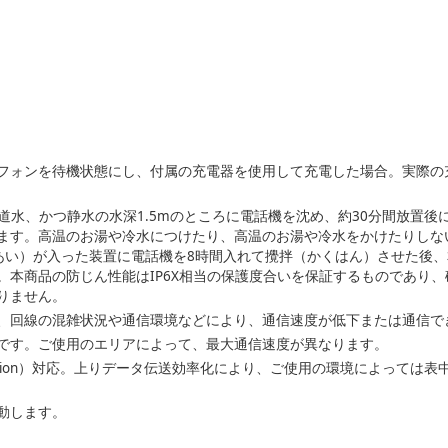
フォンを待機状態にし、付属の充電器を使用して充電した場合。実際の
水道水、かつ静水の水深1.5mのところに電話機を沈め、約30分間放置
ます。高温のお湯や冷水につけたり、高温のお湯や冷水をかけたりしない
んあい）が入った装置に電話機を8時間入れて攪拌（かくはん）させた後
。本商品の防じん性能はIP6X相当の保護度合いを保証するものであり
りません。
、回線の混雑状況や通信環境などにより、通信速度が低下または通信で
です。ご使用のエリアによって、最大通信速度が異なります。
Compression）対応。上りデータ伝送効率化により、ご使用の環境によっ
動します。