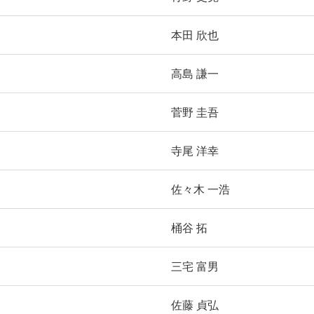
本田 欣也
高島 謙一
菅野 圭吾
寺尾 洋幸
佐々木 一浩
桶谷 拓
三宅 富男
佐藤 貞弘