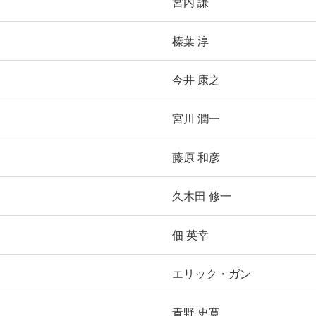
宮内 謙
榛葉 淳
今井 康之
宮川 潤一
藤原 和彦
久木田 修一
佃 英幸
エリック・ガン
青野 史寛