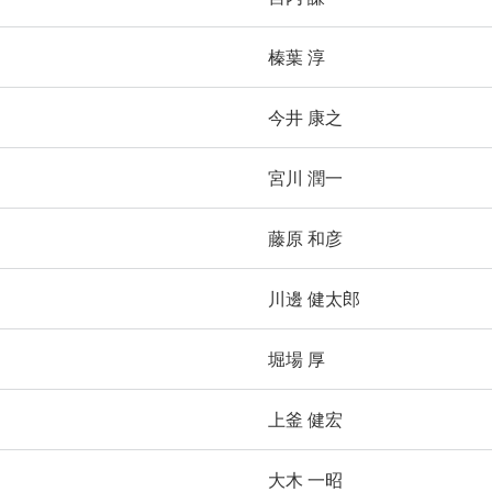
榛葉 淳
今井 康之
宮川 潤一
藤原 和彦
川邊 健太郎
堀場 厚
上釜 健宏
大木 一昭