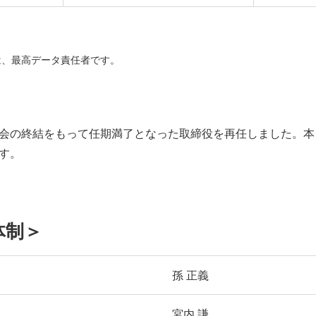
icer）は、最高データ責任者です。
会の終結をもって任期満了となった取締役を再任しました。本
す。
体制＞
孫 正義
宮内 謙