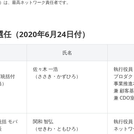
Officer）は、最高ネットワーク責任者です。
選任（2020年6月24日付）
氏名
佐々木 一浩
執行役員 
グ統括付
（ささき・かずひろ）
プロダク
当）
事業推進
兼 顧客
兼 CDO
括 モバ
関和 智弘
執行役員
長
（せきわ・ともひろ）
ネットワ