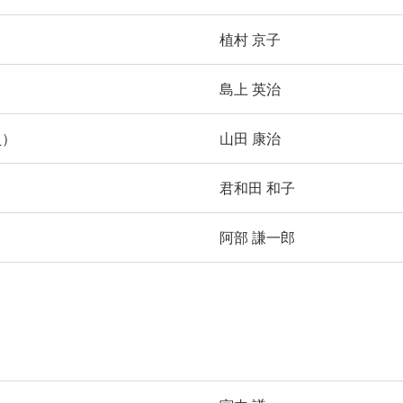
植村 京子
島上 英治
員）
山田 康治
君和田 和子
阿部 謙一郎