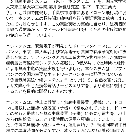
ーン無線中継システム」（以下「本システム」）を、国立大学法
人東京工業大学工学院 藤井 輝也研究室（以下「東京工業大
学」）と共同で開発し、千葉県市原市にあるドローン飛行場にお
いて、本システムの長時間無線中継を行う実証実験に成功しまし
たのでお知らせします。この実証実験の実施に当たり、総務省関
東総合通信局から、フィールド実証評価を行うための実験試験局
の免許を取得しています。
本システムは、双葉電子が開発したドローンをベースに、ソフト
バンク、東京工業大学および双葉電子が共同で有線給電対応に改
装した後に、ソフトバンクと東京工業大学が共同開発した無線中
継装置と有線給電システムを搭載し、3者が共同で長時間の飛行
による無線中継の実証実験を行いました。本システムは、ソフト
バンクの全国の主要なネットワークセンターに配備されている
※1
「係留気球無線中継システム」
と併用して、自然災害などに
より支障が生じた携帯電話サービスエリアを、より迅速に復旧さ
せることを目的に開発したものです。
本システムは、地上に設置した無線中継装置（親機）と、ドロー
ンに搭載した無線中継装置（子機）で構成されています。ドロー
ンの飛行と搭載した無線中継装置（子機）に必要な電力を、地上
から有線給電することで長時間の運用を可能にしています。ま
た、係留気球無線中継システムは運用開始までに現地到着後半日
程度の準備時間が必要ですが、本システムは現地到着後1時間以