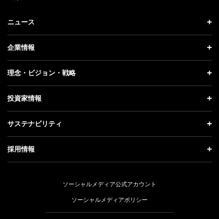
ニュース
ニュース トップ
企業情報
プレスリリース
企業情報 トップ
理念・ビジョン・戦略
お知らせ
社長メッセージ
理念・ビジョン・戦略 トップ
投資家情報
更新情報
会社概要
成長戦略「Activate AI for Society」
投資家情報 トップ
記者説明会
サステナビリティ
事業紹介
技術戦略
経営方針
ソフトバンクニュース
サステナビリティ トップ
ガバナンス
採用情報
人材戦略
IRライブラリー
トップメッセージ
社会貢献活動
採用情報 トップ
財務情報
ESG方針・体制
ソーシャルメディア公式アカウント
公開情報
新卒採用
個人投資家の皆さまへ
ソーシャルメディアポリシー
価値創造プロセス
キャリア採用