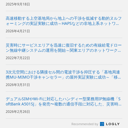
の商用サービスでの実装に向けて広域で、かつ安定した通信を実
2025年9月18日
証～
高速移動する上空基地局から地上への干渉を低減する動的ヌルフ
ォーミングの実証実験に成功～HAPSなどの非地上系ネットワー
クと地上の通信ネットワークの周波数共用が可能に～
2026年4月21日
災害時にサービスエリアを迅速に復旧するための有線給電ドロー
ン無線中継システムの運用を開始～関東エリアのネットワークセ
ンターで運用を開始し、順次全国に配備～
2022年7月22日
3次元空間における隣接セル間の電波干渉を抑圧する「基地局連
携MU-MIMO干渉キャンセラー」の屋外実証実験に成功～「移動
通信三次元空間セル構成」の実現に向けて、上空のドローンと地
2026年3月31日
上のスマホの電波干渉を抑圧～
デュアルSIMやWi-Fiに対応したハンディー型業務用IP無線機「S
oftBank A501SJ」を発売〜複数の通信手段に対応した、災害時で
も使用できる多機能モデル〜
2026年2月26日
Recommended by