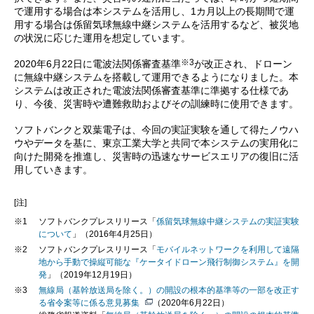
で運用する場合は本システムを活用し、1カ月以上の長期間で運
用する場合は係留気球無線中継システムを活用するなど、被災地
の状況に応じた運用を想定しています。
※3
2020年6月22日に電波法関係審査基準
が改正され、ドローン
に無線中継システムを搭載して運用できるようになりました。本
システムは改正された電波法関係審査基準に準拠する仕様であ
り、今後、災害時や遭難救助およびその訓練時に使用できます。
ソフトバンクと双葉電子は、今回の実証実験を通して得たノウハ
ウやデータを基に、東京工業大学と共同で本システムの実用化に
向けた開発を推進し、災害時の迅速なサービスエリアの復旧に活
用していきます。
[注]
※1
ソフトバンクプレスリリース「
係留気球無線中継システムの実証実験
について
」（2016年4月25日）
※2
ソフトバンクプレスリリース「
モバイルネットワークを利用して遠隔
地から手動で操縦可能な『ケータイドローン飛行制御システム』を開
発
」（2019年12月19日）
※3
無線局（基幹放送局を除く。）の開設の根本的基準等の一部を改正す
る省令案等に係る意見募集
（2020年6月22日）