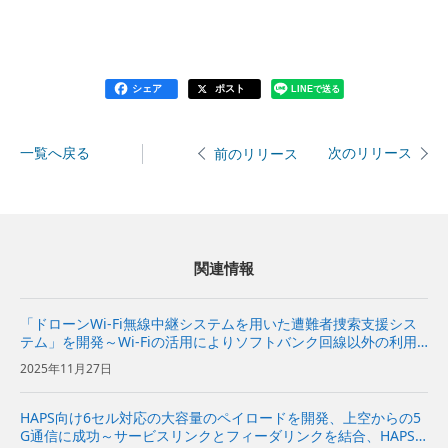
シェア
ポスト
LINEで送る
一覧へ戻る
次のリリース
前のリリース
関連情報
「ドローンWi-Fi無線中継システムを用いた遭難者捜索支援シス
テム」を開発～Wi-Fiの活用によりソフトバンク回線以外の利用
者の捜索も可能に～
2025年11月27日
HAPS向け6セル対応の大容量のペイロードを開発、上空からの5
G通信に成功～サービスリンクとフィーダリンクを結合、HAPS