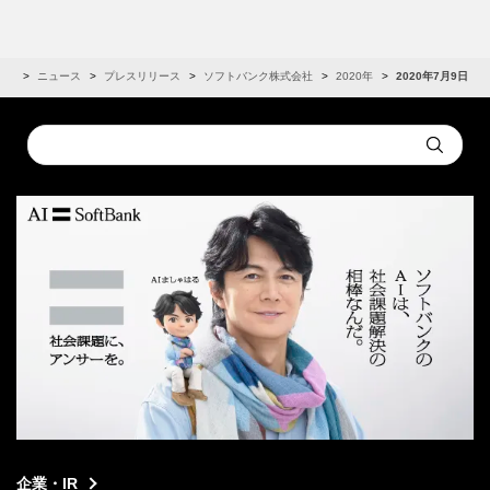
IR
ニュース
プレスリリース
ソフトバンク株式会社
2020年
2020年7月9日
Conduct
Submit
a
search
企業・IR