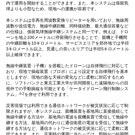
内で運用を開始することができます。また、本システムは係留気
球よりも小型なため、現地への運搬が容易です。
本システムは非再生周波数変換リピーターを用いており、無線周
波数や送信電力、無線中継距離、同時接続数、最大通信容量など
の仕様は、係留気球無線中継システムと同一です。例えば、ドロ
ーンを地上100メートルに停留飛行させることで、親機と子機間
の中継距離を10キロメートル、サービスエリアを郊外地では半径
3キロメートル以上、見通しの良いエリアでは半径5キロメートル
以上確保できます。
無線中継装置（子機）を搭載したドローンは自律飛行に対応して
おり、現地で操縦装置（プロポ）により設定する自律飛行を基本
としますが、現地の急な天候の変化などに柔軟に対応するため
に、ソフトバンクと東京工業大学が共同開発した遠隔地からの目
視外での手動操縦を可能とする「ケータイドローン飛行制御シス
※2
テム」
を併せて利用できます。
災害現場では利用できる通信ネットワークが被災状況に応じて制
限されますが、本システムは、親機装置を基地局に直接接続して
無線中継する方法や、基地局の電波を親機装置で受信して無線中
継する方法、基地局の代わりに通信衛星の電波を受信して無線中
継する方法など、通信ネットワークの被災状況に応じて柔軟に選
択できます。また、災害時の運用に当たっては、即時かつ短期間