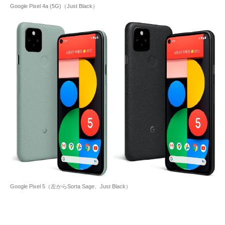
Google Pixel 4a (5G)（Just Black）
Google Pixel 5（左からSorta Sage、Just Black）