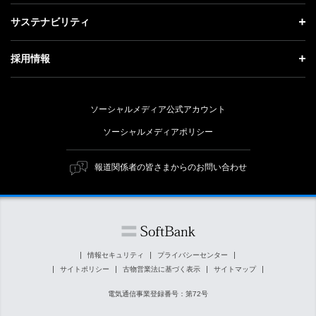
成長戦略「Activate AI for Society」
投資家情報 トップ
記者説明会
サステナビリティ
事業紹介
技術戦略
経営方針
ソフトバンクニュース
サステナビリティ トップ
ガバナンス
採用情報
人材戦略
IRライブラリー
トップメッセージ
社会貢献活動
採用情報 トップ
財務情報
ESG方針・体制
ソーシャルメディア公式アカウント
公開情報
新卒採用
個人投資家の皆さまへ
ソーシャルメディアポリシー
価値創造プロセス
キャリア採用
株式と社債について
マテリアリティ（重要課題）
報道関係者の皆さまからのお問い合わせ
障がい者採用
コーポレート・ガバナンス
ESGの主な取り組み
ソフトバンク クルー採用
IRニュース
ESG関連資料
外部評価・イニシアチブ
情報セキュリティ
プライバシーセンター
サイトポリシー
古物営業法に基づく表示
サイトマップ
社会貢献活動
電気通信事業登録番号：第72号