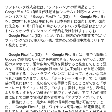
ソフトバンク株式会社は、“ソフトバンク”の新商品として、
Google™ の5G（第5世代移動通信システム）対応のスマートフ
ォン（スマホ）「Google Pixel™ 4a (5G)」と「Google Pixel 5」
を、2020年10月15日午前10時（日本時間）に発売します。発売
に先立ち、10月1日午前10時からソフトバンク取扱店およびソフ
トバンクオンラインショップで予約を受け付けます。なお、
「Google Pixel 4a (5G)」については、国内の通信事業者では“ソ
フトバンク”だけが取り扱う他、世界のどの通信事業者よりも早
く発売します。
「Google Pixel 4a (5G)」と「Google Pixel 5」は、誰でも簡単に
Google の多様なサービスを体験できる、Google が作った5G対
応のスマホです。通常広角で写真を撮影すると発生してしまう歪
みを、搭載しているGoogle 独自のAI（人工知能）が自動で認識
して補正する「ウルトラワイドレンズ」によって、きれいな広角
写真が撮影できます。また、「ポートレートモード」では、撮影
後の写真において、光の当て方を手動で変えることができる「ポ
ートレートライト」に対応しています。撮影した後でも、表情を
より明るくするなどの補正が可能です。その他、アプリの使用頻
度に応じて自動で電池消費を管理する「アダプティブバッテリ
ー」機能によって、最大48時間の長時間の使用が可能です。ま
た、「Google Pixel 5」は、ワイヤレス充電の他に給電機能を搭
載しており、他のデバイスにバッテリーを供給することができま