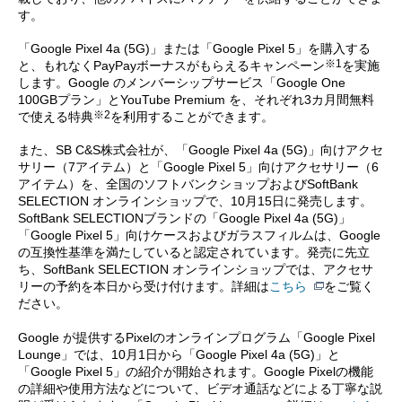
す。
「Google Pixel 4a (5G)」または「Google Pixel 5」を購入する
※1
と、もれなくPayPayボーナスがもらえるキャンペーン
を実施
します。Google のメンバーシップサービス「Google One
100GBプラン」とYouTube Premium を、それぞれ3カ月間無料
※2
で使える特典
を利用することができます。
また、SB C&S株式会社が、「Google Pixel 4a (5G)」向けアクセ
サリー（7アイテム）と「Google Pixel 5」向けアクセサリー（6
アイテム）を、全国のソフトバンクショップおよびSoftBank
SELECTION オンラインショップで、10月15日に発売します。
SoftBank SELECTIONブランドの「Google Pixel 4a (5G)」
「Google Pixel 5」向けケースおよびガラスフィルムは、Google
の互換性基準を満たしていると認定されています。発売に先立
ち、SoftBank SELECTION オンラインショップでは、アクセサ
リーの予約を本日から受け付けます。詳細は
こちら
をご覧く
ださい。
Google が提供するPixelのオンラインプログラム「Google Pixel
Lounge」では、10月1日から「Google Pixel 4a (5G)」と
「Google Pixel 5」の紹介が開始されます。Google Pixelの機能
の詳細や使用方法などについて、ビデオ通話などによる丁寧な説