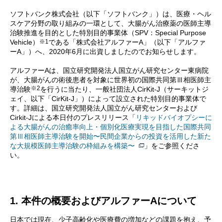
ソフトバンク株式会社（以下「ソフトバンク」）は、医療・ヘル
スケア分野の取り組みの一環として、大腸がん治療薬の医師主導
治験推進を目的とした特別目的事業体（SPV：Special Purpose
※1
Vehicle）
である「株式会社アルファーA」（以下「アルファ
ーA」）へ、2020年6月に出資しましたのでお知らせします。
アルファーAは、国立研究開発法人国立がん研究センター東病院
が、大腸がんの術後患者を対象に世界初の国際共同第Ⅲ相医師主
※2
導治験
を行うに当たり、一般社団法人CirKit-J（サーキットジ
ェイ、以下「CirKit-J」）によって設立された特別目的事業体で
す。詳細は、国立研究開発法人国立がん研究センターおよび
Cirkit-Jによる本日付のプレスリリース「
リキッドバイオプシーに
よる大腸がんの治癒率向上・個別化医療実現を目指した国際共同
第Ⅲ相医師主導治験を開始〜民間企業からの投資を活用した新た
な大規模医師主導治験の枠組みを構築〜
」をご参照くださ
い。
1. 本件の概要およびアルファーAについて
日本では現在、少子高齢化や医療費の増加などの課題を抱え、予