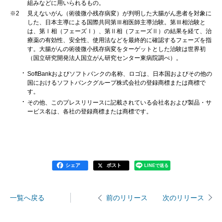
組みなどに用いられるもの。
※2
見えないがん（術後微小残存病変）が判明した大腸がん患者を対象に
した、日本主導による国際共同第Ⅲ相医師主導治験。第Ⅲ相治験と
は、第Ⅰ相（フェーズⅠ）、第Ⅱ相（フェーズⅡ）の結果を経て、治
療薬の有効性、安全性、使用法などを最終的に確認するフェーズを指
す。大腸がんの術後微小残存病変をターゲットとした治験は世界初
（国立研究開発法人国立がん研究センター東病院調べ）。
SoftBankおよびソフトバンクの名称、ロゴは、日本国およびその他の
国におけるソフトバンクグループ株式会社の登録商標または商標で
す。
その他、このプレスリリースに記載されている会社名および製品・サ
ービス名は、各社の登録商標または商標です。
シェア
ポスト
LINEで送る
一覧へ戻る
次のリリース
前のリリース