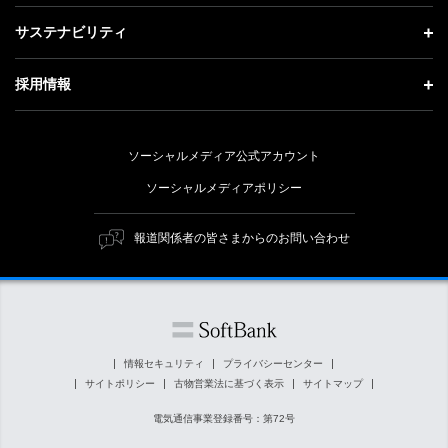
会社概要
成長戦略「Activate AI for Society」
投資家情報 トップ
記者説明会
サステナビリティ
事業紹介
技術戦略
経営方針
ソフトバンクニュース
サステナビリティ トップ
ガバナンス
採用情報
人材戦略
IRライブラリー
トップメッセージ
社会貢献活動
採用情報 トップ
財務情報
ESG方針・体制
ソーシャルメディア公式アカウント
公開情報
新卒採用
個人投資家の皆さまへ
ソーシャルメディアポリシー
価値創造プロセス
キャリア採用
株式と社債について
マテリアリティ（重要課題）
報道関係者の皆さまからのお問い合わせ
障がい者採用
コーポレート・ガバナンス
ESGの主な取り組み
ソフトバンク クルー採用
IRニュース
ESG関連資料
外部評価・イニシアチブ
情報セキュリティ
プライバシーセンター
サイトポリシー
古物営業法に基づく表示
サイトマップ
社会貢献活動
電気通信事業登録番号：第72号