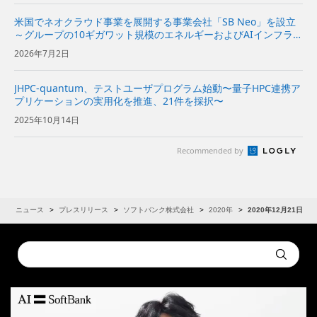
米国でネオクラウド事業を展開する事業会社「SB Neo」を設立
～グループの10ギガワット規模のエネルギーおよびAIインフラを
基に、米国の企業向けにネオクラウドサービスを提供～
2026年7月2日
JHPC-quantum、テストユーザプログラム始動〜量子HPC連携ア
プリケーションの実用化を推進、21件を採択〜
2025年10月14日
Recommended by
R
ニュース
プレスリリース
ソフトバンク株式会社
2020年
2020年12月21日
Conduct
Submit
a
search