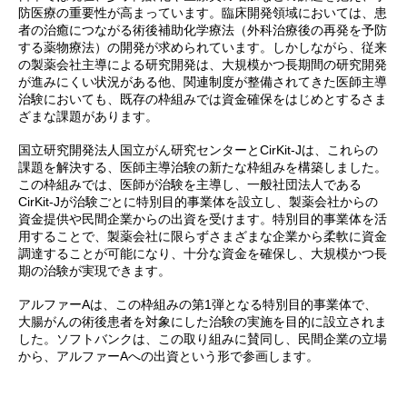
防医療の重要性が高まっています。臨床開発領域においては、患
者の治癒につながる術後補助化学療法（外科治療後の再発を予防
する薬物療法）の開発が求められています。しかしながら、従来
の製薬会社主導による研究開発は、大規模かつ長期間の研究開発
が進みにくい状況がある他、関連制度が整備されてきた医師主導
治験においても、既存の枠組みでは資金確保をはじめとするさま
ざまな課題があります。
国立研究開発法人国立がん研究センターとCirKit-Jは、これらの
課題を解決する、医師主導治験の新たな枠組みを構築しました。
この枠組みでは、医師が治験を主導し、一般社団法人である
CirKit-Jが治験ごとに特別目的事業体を設立し、製薬会社からの
資金提供や民間企業からの出資を受けます。特別目的事業体を活
用することで、製薬会社に限らずさまざまな企業から柔軟に資金
調達することが可能になり、十分な資金を確保し、大規模かつ長
期の治験が実現できます。
アルファーAは、この枠組みの第1弾となる特別目的事業体で、
大腸がんの術後患者を対象にした治験の実施を目的に設立されま
した。ソフトバンクは、この取り組みに賛同し、民間企業の立場
から、アルファーAへの出資という形で参画します。