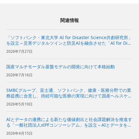
関連情報
「ソフトバンク・東北大学 AI for Disaster Science共創研究所」
を設立～災害デジタルツインと防災AIを融合させた「AI for Disa
ster Science基盤」の研究開発と社会実装を推進～ | 企業・IR |
2026年7月27日
ソフ...
国産マルチモーダル基盤モデルの開発に向けて本格始動
2026年7月16日
SMBCグループ、富士通、ソフトバンク、健康・医療分野での業
務提携に合意し、持続可能な医療の実現に向けて国産ヘルスケア
基盤を構築〜国民の健康寿命延伸と医療機関の経営効率化、国の
2026年5月19日
医療費抑制に寄与〜
AIとデータの連携による新たな価値創出と社会課題解決を推進す
る「一般社団法人xIPFコンソーシアム」を設立～AIとデータを分
散環境下で安全かつ柔軟に活用できるAIスペースの実現をめざす
2026年4月15日
～