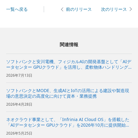
一覧へ戻る
次のリリース
前のリリース
関連情報
ソフトバンクと安川電機、フィジカルAIの開発基盤として「AIデ
ータセンター GPUクラウド」を活用し、柔軟物体ハンドリング
システムを実証～NVIDIAと協力し、ロボットの動作データ収集
2026年7月13日
からAIの学習・評価、実機への適用までを効率化～ | 企...
ソフトバンクとMODE、生成AIとIoTの活用による建設や製造現
場の意思決定の高度化に向けて資本・業務提携
2026年4月28日
ネオクラウド事業として、「Infrinia AI Cloud OS」を搭載した
「AIデータセンター GPUクラウド」を2026年10月に提供開始～
AIモデルの開発から推論、データ処理までの幅広いAIワークロー
2026年5月25日
ドを効率的かつ柔軟に実行可能～ ...