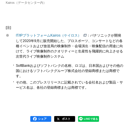
Kairos（データセンター内）
[注]
※
IT/IPプラットフォームKairos（ケイロス）
：パナソニックが開発
して2020年9月に販売開始した、プロスポーツ、コンサートなどの各
種イベントおよび放送局の映像制作・会場演出・映像配信の用途に向
けて、ライブ映像制作のクオリティーと生産性を飛躍的に向上させる
次世代ライブ映像制作システム
SoftBankおよびソフトバンクの名称、ロゴは、日本国およびその他の
国におけるソフトバンクグループ株式会社の登録商標または商標で
す。
その他、このプレスリリースに記載されている会社名および製品・サ
ービス名は、各社の登録商標または商標です。
シェア
ポスト
LINEで送る