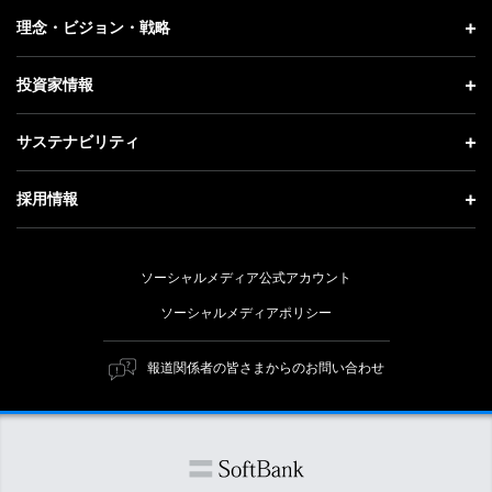
プレスリリース
企業情報 トップ
理念・ビジョン・戦略
お知らせ
社長メッセージ
理念・ビジョン・戦略 トップ
投資家情報
更新情報
会社概要
成長戦略「Activate AI for Society」
投資家情報 トップ
記者説明会
サステナビリティ
事業紹介
技術戦略
経営方針
ソフトバンクニュース
サステナビリティ トップ
ガバナンス
採用情報
人材戦略
IRライブラリー
トップメッセージ
社会貢献活動
採用情報 トップ
財務情報
ESG方針・体制
ソーシャルメディア公式アカウント
公開情報
新卒採用
個人投資家の皆さまへ
ソーシャルメディアポリシー
価値創造プロセス
キャリア採用
株式と社債について
マテリアリティ（重要課題）
報道関係者の皆さまからのお問い合わせ
障がい者採用
コーポレート・ガバナンス
ESGの主な取り組み
ソフトバンク クルー採用
IRニュース
ESG関連資料