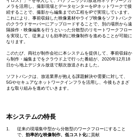
イロス）」
を導入して、パナソニックの放送用ネットワークカ
メラを活用し、撮影現場とデータセンターをIPネットワークで接
続することで、撮影から編集までの工程をIPで実現しています。
これにより、事前収録した映像素材やライブ映像をソフトバンク
のクラウドサーバーにアップロードすることで、別の場所から遠
隔操作・映像編集を行うといった分散型のリモートワークフロー
を実現して、従来よりも効率的に映像制作を進めることが可能に
なります。
このたび、両社が制作会社に本システムを提供して、事前収録か
ら制作・編集までをクラウド上で行った番組が、2020年12月18
日から地上デジタル放送で順次放送されました。
ソフトバンクは、放送業界が抱える課題解決や需要に対して、
5Gやセキュアなネットワークインフラを活用し、今後もさまざ
まな取り組みを進めていきます。
本システムの特長
1.
従来の現場集中型から分散型のワークフローにすること
で、
効率的な映像制作、低コスト化
に貢献