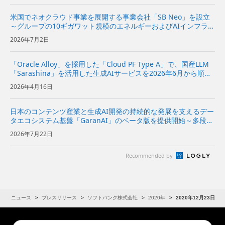
米国でネオクラウド事業を展開する事業会社「SB Neo」を設立
～グループの10ギガワット規模のエネルギーおよびAIインフラを
基に、米国の企業向けにネオクラウドサービスを提供～
2026年7月2日
「Oracle Alloy」を採用した「Cloud PF Type A」で、国産LLM
「Sarashina」を活用した生成AIサービスを2026年6月から順次
提供〜企業や自治体におけるデータ主権を備えたAI活用のニーズ
2026年4月16日
に対応〜 | 企業・I...
日本のコンテンツ産業と生成AI開発の持続的な発展を支えるデー
タエコシステム基盤「GaranAI」のベータ版を提供開始～多段階
加工でデータを保護し、コンテンツホルダーの新たな収益機会と
2026年7月22日
AI開発事業者の価値創出を支援～ | 企業・IR | ソフ...
Recommended by
R
ニュース
プレスリリース
ソフトバンク株式会社
2020年
2020年12月23日
Conduct