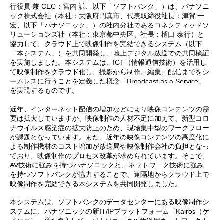
行役員 兼 CEO：宮内 謙、以下「ソフトバンク」）は、パナソニ
ック株式会社（本社：大阪府門真市、代表取締役社長：津賀 一
宏、以下「パナソニック」）の社内分社であるコネクティッドソ
リューションズ社（本社：東京都中央区、社長：樋口 泰行）と
協力して、クラウド上で映像制作を完結できるシステム（以下
「本システム」）を共同開発し、地上デジタル放送での共同検証
を実施しました。本システムは、ICT（情報通信技術）を活用し
て映像制作をクラウド化し、撮影から制作、編集、配信までをシ
ームレスに行うことを定義した概念「Broadcast as a Service」
を実現するものです。
近年、インターネット配信の増加などにより映像コンテンツの需
要は拡大していますが、映像制作の人材不足に加えて、新型コロ
ナウイルス感染症の拡大防止のため、現場集中型のワークフロー
が課題となっています。また、近年の映像コンテンツの高度化に
よる制作機材のコスト増加が放送局や映像制作会社の負担となっ
ており、映像制作のプロセス改革が求められています。そこで、
AV技術に強みを持つパナソニックと、ネットワーク技術に強み
を持つソフトバンクが協力することで、遠隔地からクラウド上で
映像制作を完結できる本システムを共同開発しました。
本システムは、ソフトバンクのデータセンターにある映像制作シ
ステムに、パナソニックの新IT/IPプラットフォーム「Kairos（ケ
※