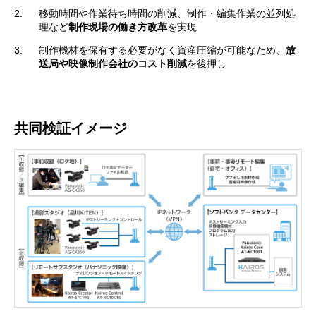
2.
移動時間や作業待ち時間の削減、制作・編集作業の並列処
理など
制作現場の働き方改革
を実現
3.
制作機材を保有する必要がなく資産圧縮が可能なため、
放
送局や映像制作会社のコスト削減
を後押し
共同検証イメージ