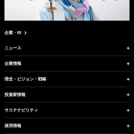
企業・IR
ニュース
ニュース トップ
企業情報
プレスリリース
企業情報 トップ
理念・ビジョン・戦略
お知らせ
社長メッセージ
理念・ビジョン・戦略 トップ
投資家情報
更新情報
会社概要
成長戦略「Activate AI for Society」
投資家情報 トップ
記者説明会
サステナビリティ
事業紹介
技術戦略
経営方針
ソフトバンクニュース
サステナビリティ トップ
ガバナンス
採用情報
人材戦略
IRライブラリー