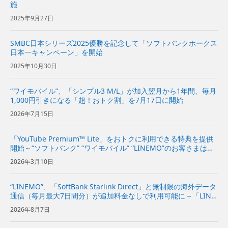
施
2025年9月27日
SMBC日本シリーズ2025優勝を記念して「ソフトバンクホークス
日本一キャンペーン」を開始
2025年10月30日
“ワイモバイル”、「シンプル3 M/L」が加入翌月から1年間、毎月
1,000円引きになる「超！おトク割」を7月17日に開始
2026年7月15日
「YouTube Premium™ Lite」をおトクに利用できる特典を提供
開始～“ソフトバンク” “ワイモバイル” “LINEMO”のお客さまは初
月無料、2カ月目以降は月額料金が1年間最大20％オフで利用可
2026年3月10日
能～ | 企業・IR | ソフト...
“LINEMO”、「SoftBank Starlink Direct」と無制限の海外データ
通信（毎月最大7日間分）が追加料金なしで利用可能に～「LINE
MOベストプラン」と「LINEMOベストプランV」が、国内外で
2026年8月7日
より安心・快適に～ | 企...