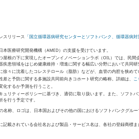
プレスリリース
「国立循環器病研究センターとソフトバンク、循環器病対
日本医療研究開発機構（AMED）の支援を受けています。
つ屋根の下に実現したオープンイノベーションラボ（OIL）では、民間
器疾患領域をはじめ健康維持・増進に関する幅広い分野において共同研
に徐々に沈着したコレステロール（脂肪）などが、血管の内腔を狭めて
性差と予防に関する多施設共同前向きコホート研究の略称。詳細は、
こ
変化するか予測を行うこと。
キュリティーポリシーに基づき、適切に取り扱います。また、ソフトバン
析を行う予定です。
バンクの名称、ロゴは、日本国およびその他の国におけるソフトバンクグル
に記載されている会社名および製品・サービス名は、各社の登録商標ま