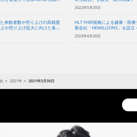
データの提供を目指す〜
2022年5月20日
した来館者数や売り上げの高精度
HL7 FHIR規格による健康・
向上や売り上げ拡大に向けた各種
新会社「HEMILLIONS」を
できる社会を構築し、次世代の
2023年4月20日
社
2021年
2021年3月30日
Conduc
a
search