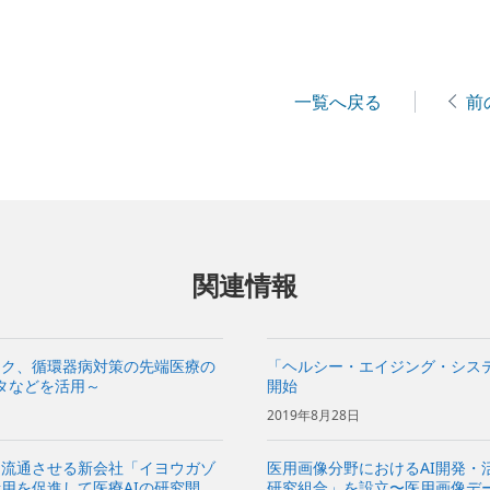
一覧へ戻る
前
関連情報
ンク、循環器病対策の先端医療の
「ヘルシー・エイジング・シス
ータなどを活用～
開始
2019年8月28日
て流通させる新会社「イヨウガゾ
医用画像分野におけるAI開発・
用を促進して医療AIの研究開発
研究組合」を設立〜医用画像デー