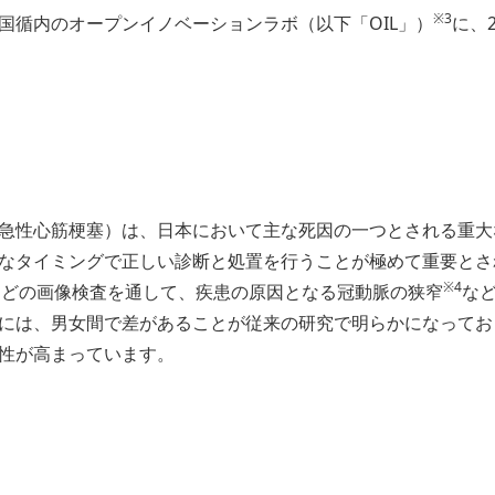
※3
国循内のオープンイノベーションラボ（以下「OIL」）
に、
急性心筋梗塞）は、日本において主な死因の一つとされる重大
なタイミングで正しい診断と処置を行うことが極めて重要とさ
※4
などの画像検査を通して、疾患の原因となる冠動脈の狭窄
な
には、男女間で差があることが従来の研究で明らかになってお
性が高まっています。