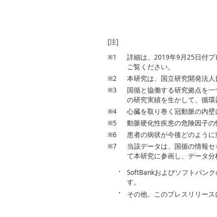
[注]
※1
詳細は、2019年9月25日付
ご覧ください。
※2
本研究は、国立研究開発法人
※3
国循と協働する研究拠点を一
の研究実績を生かして、循環
※4
心臓を取り巻く冠動脈の内壁
※5
動脈硬化性疾患の危険因子の
※6
患者の病状が今後どのように
※7
当該データは、国循の情報セ
て本研究に参画し、データ分
SoftBankおよびソフト
す。
その他、このプレスリリース