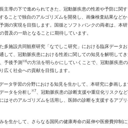
長主導の下で進められてきた、冠動脈疾患の性差や予防に関す
析することで独自のアルゴリズムを開発し、画像検査結果など
予測の実現を目指します。国循とソフトバンクの両者は、本研
dicine）の普及の一助となることに期待しています。
た多施設共同観察研究「なでしこ研究」における臨床データお
通して、冠動脈疾患における性差に関しての知見を解明してき
※6
、予後予測
の方法を明らかにしていくことで、冠動脈疾患の
り広く社会への貢献を目指します。
びデータ学習の分野における知見を生かして、本研究に参画しま
※7
データを分析し
、冠動脈疾患の診断支援や重症化リスクなど
にはそのアルゴリズムを活用し、医師の診断を支援するアプリ
みを生かして、さらなる国民の健康寿命の延伸や医療費抑制に