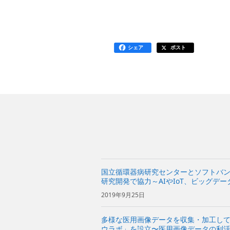
シェア
ポスト
国立循環器病研究センターとソフトバ
研究開発で協力～AIやIoT、ビッグデ
2019年9月25日
多様な医用画像データを収集・加工し
ウラボ」を設立〜医用画像データの利活