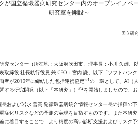
クが国立循環器病研究センター内のオープンイノベ
研究室を開設～
国立研
研究センター（所在地：大阪府吹田市、理事長：小川 久雄、
取締役 社長執行役員 兼 CEO：宮内 謙、以下「ソフトバン
※1
両者が2019年に締結した包括連携協定
の一環として、AI（
※2
関する研究開発（以下「本研究」）
を開始しましたので、お
院長および岩永 善高 副循環器病統合情報センター長の指揮の下
重症化リスクなどの予測の実現を目指すものです。また本研究
差に着目することで、より精度の高い診断支援およびリスク予