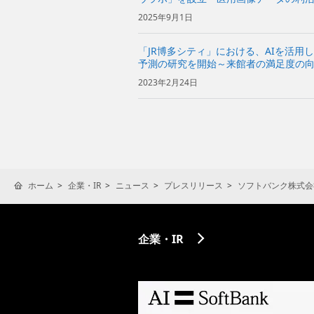
や社会実装を支援〜
2025年9月1日
「JR博多シティ」における、AIを活用
予測の研究を開始～来館者の満足度の
施策に活用～
2023年2月24日
ホーム
企業・IR
ニュース
プレスリリース
ソフトバンク株式会
企業・IR