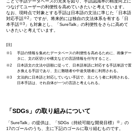
ことで手話データベースの充実を図り、手話認識率の精度向上に
つなげてユーザーの利便性を高めていきたいと考えています。
なお、現時点で対象とする手話は日本語の文法に準じた「日本語
※2
対応手話
」ですが、将来的には独自の文法体系を有する「日
※3
本手話
」も対象とし、「SureTalk」の利便性をさらに高めて
いきたいと考えています。
[注]
※1
手話の情報を集めたデータベースの利便性を高めるために、画像デー
タに、文の区切りや構文などの言語情報を付与すること。
※2
日本語文の文法や語順に従って、日本語単語に対応する手話単語で置
き換える手話であり、主に難聴者や中途失聴者に利用される。
※3
文法的に日本語と対応していない手話で、主にろう者に利用される。
日本手話は、それ自体が一つの言語と考えられる。
「SDGs」の取り組みについて
※
「SureTalk」の提供は、「SDGs（持続可能な開発目標）
」の
17のゴールのうち、主に下記のゴールに取り組むものです。