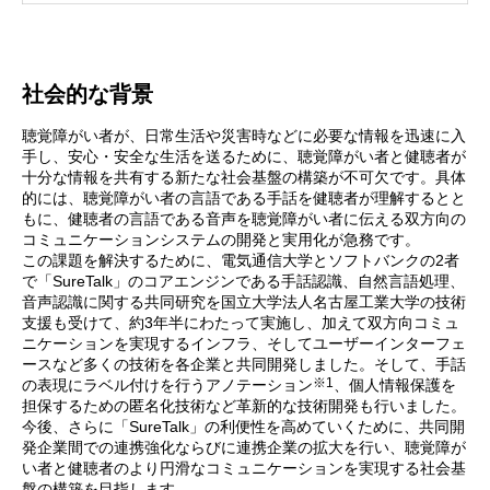
社会的な背景
聴覚障がい者が、日常生活や災害時などに必要な情報を迅速に入
手し、安心・安全な生活を送るために、聴覚障がい者と健聴者が
十分な情報を共有する新たな社会基盤の構築が不可欠です。具体
的には、聴覚障がい者の言語である手話を健聴者が理解するとと
もに、健聴者の言語である音声を聴覚障がい者に伝える双方向の
コミュニケーションシステムの開発と実用化が急務です。
この課題を解決するために、電気通信大学とソフトバンクの2者
で「SureTalk」のコアエンジンである手話認識、自然言語処理、
音声認識に関する共同研究を国立大学法人名古屋工業大学の技術
支援も受けて、約3年半にわたって実施し、加えて双方向コミュ
ニケーションを実現するインフラ、そしてユーザーインターフェ
ースなど多くの技術を各企業と共同開発しました。そして、手話
※1
の表現にラベル付けを行うアノテーション
、個人情報保護を
担保するための匿名化技術など革新的な技術開発も行いました。
今後、さらに「SureTalk」の利便性を高めていくために、共同開
発企業間での連携強化ならびに連携企業の拡大を行い、聴覚障が
い者と健聴者のより円滑なコミュニケーションを実現する社会基
盤の構築を目指します。