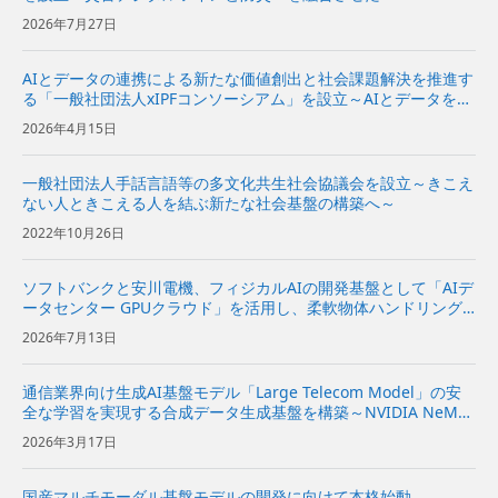
ster Science基盤」の研究開発と社会実装を推進～ | 企業・IR |
2026年7月27日
ソフ...
AIとデータの連携による新たな価値創出と社会課題解決を推進す
る「一般社団法人xIPFコンソーシアム」を設立～AIとデータを分
散環境下で安全かつ柔軟に活用できるAIスペースの実現をめざす
2026年4月15日
～
一般社団法人手話言語等の多文化共生社会協議会を設立～きこえ
ない人ときこえる人を結ぶ新たな社会基盤の構築へ～
2022年10月26日
ソフトバンクと安川電機、フィジカルAIの開発基盤として「AIデ
ータセンター GPUクラウド」を活用し、柔軟物体ハンドリング
システムを実証～NVIDIAと協力し、ロボットの動作データ収集
2026年7月13日
からAIの学習・評価、実機への適用までを効率化～ | 企...
通信業界向け生成AI基盤モデル「Large Telecom Model」の安
全な学習を実現する合成データ生成基盤を構築～NVIDIA NeMo
Safe Synthesizerを活用して、データ品質の保持と情報保護を両
2026年3月17日
立～ | 企業・IR ...
国産マルチモーダル基盤モデルの開発に向けて本格始動