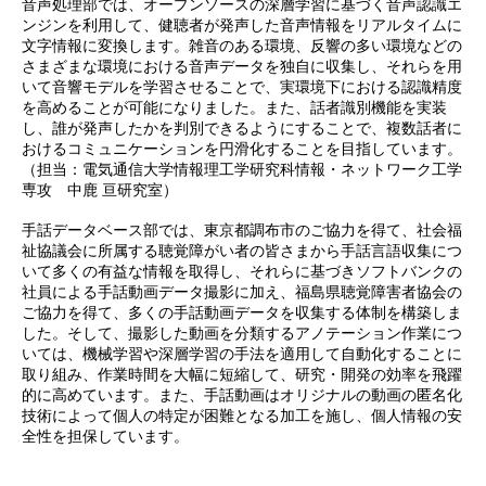
音声処理部では、オープンソースの深層学習に基づく音声認識エ
ンジンを利用して、健聴者が発声した音声情報をリアルタイムに
文字情報に変換します。雑音のある環境、反響の多い環境などの
さまざまな環境における音声データを独自に収集し、それらを用
いて音響モデルを学習させることで、実環境下における認識精度
を高めることが可能になりました。また、話者識別機能を実装
し、誰が発声したかを判別できるようにすることで、複数話者に
おけるコミュニケーションを円滑化することを目指しています。
（担当：電気通信大学情報理工学研究科情報・ネットワーク工学
専攻 中鹿 亘研究室）
手話データベース部では、東京都調布市のご協力を得て、社会福
祉協議会に所属する聴覚障がい者の皆さまから手話言語収集につ
いて多くの有益な情報を取得し、それらに基づきソフトバンクの
社員による手話動画データ撮影に加え、福島県聴覚障害者協会の
ご協力を得て、多くの手話動画データを収集する体制を構築しま
した。そして、撮影した動画を分類するアノテーション作業につ
いては、機械学習や深層学習の手法を適用して自動化することに
取り組み、作業時間を大幅に短縮して、研究・開発の効率を飛躍
的に高めています。また、手話動画はオリジナルの動画の匿名化
技術によって個人の特定が困難となる加工を施し、個人情報の安
全性を担保しています。