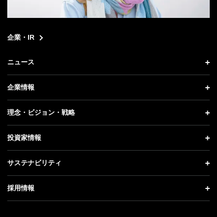
企業・IR
ニュース
ニュース トップ
企業情報
プレスリリース
企業情報 トップ
理念・ビジョン・戦略
お知らせ
社長メッセージ
理念・ビジョン・戦略 トップ
投資家情報
更新情報
会社概要
成長戦略「Activate AI for Society」
投資家情報 トップ
記者説明会
サステナビリティ
事業紹介
技術戦略
経営方針
ソフトバンクニュース
サステナビリティ トップ
ガバナンス
採用情報
人材戦略
IRライブラリー
トップメッセージ
社会貢献活動
採用情報 トップ