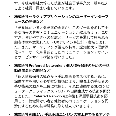
す。今後も弊社の培った技術が社会貢献事業の一端を担え
るよう社員一同まい進していきます」
株式会社セラク：アプリケーションのユーザーインターフ
ェースの開発など
「聴覚障がい者と健聴者の両者が、このツールを通して十
分な情報の共有・コミュニケーションが取れるよう、見や
すさ、使いやすさへの配慮と、サービスを通して得られる
顧客体験を意識したUI・UXデザインを設計・実装しまし
た。また、マーケティング視点を持ち、認知拡大～理解深
化～ユーザー化を目的としたコミュニケーションデザイン
とサービスサイト構築を行いました」
株式会社Preferred Networks：個人情報保護のための手話
動画匿名化の開発など
「個人情報保護の観点から手話動画を匿名化するために、
深層学習を用いた姿勢推定技術により、映像上の手話者の
手や指先の動きを正確に把握し、それに連動する3Dコンピ
ューターグラフィックス（CG）を自動生成する技術を開発
しました。Preferred Networksは今後も深層学習技術を応
用して、聴覚障がい者と健聴者のコミュニケーションを円
滑にするための技術開発に取り組んでいきます」
株式会社ABEJA：手話認識エンジンの前工程であるアノテ