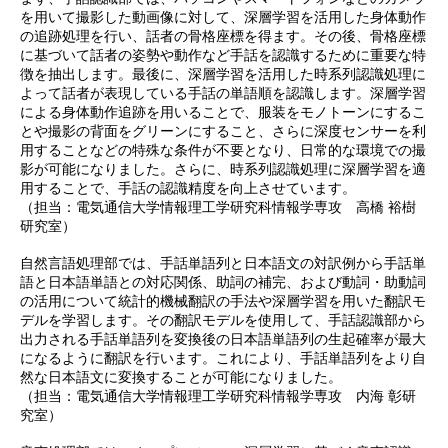
を用いて撮影した動画像に対して、深層学習を活用した身体動作
の追跡処理を行い、話者の骨格座標を得ます。その後、骨格座標
に基づいて話者の姿勢や動作など手話を認識するために重要な特
徴を抽出します。最後に、深層学習を活用した時系列認識処理に
よって話者が表現している手話の単語順を認識します。深層学習
による身体動作追跡を用いることで、服装をモノトーンにするこ
とや撮影の背面をグリーンにすること、さらに深度センサーを利
用することなどの特殊な条件が不要となり、日常的な環境での撮
影が可能になりました。さらに、時系列認識処理に深層学習を適
用することで、手話の認識精度を向上させています。
（担当：電気通信大学情報理工学研究科情報学専攻 高橋 裕樹
研究室）
自然言語処理部では、手話単語列と日本語文の対訳例から手話単
語と日本語単語との対応関係、助詞の補完、および動詞・助動詞
の活用について統計的機械翻訳の手法や深層学習を用いた翻訳モ
デルを学習します。その翻訳モデルを使用して、手話認識部から
出力される手話単語列を変換後の日本語単語列の生起確率が最大
になるように翻訳を行います。これにより、手話単語列をより自
然な日本語文に変換することが可能になりました。
（担当：電気通信大学情報理工学研究科情報学専攻 内海 彰研
究室）