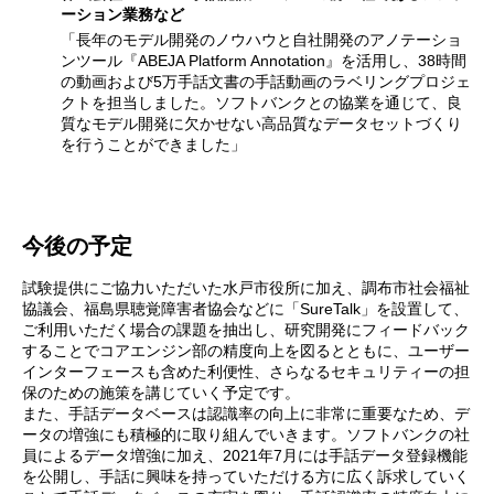
ーション業務など
「長年のモデル開発のノウハウと自社開発のアノテーショ
ンツール『ABEJA Platform Annotation』を活用し、38時間
の動画および5万手話文書の手話動画のラベリングプロジェ
クトを担当しました。ソフトバンクとの協業を通じて、良
質なモデル開発に欠かせない高品質なデータセットづくり
を行うことができました」
今後の予定
試験提供にご協力いただいた水戸市役所に加え、調布市社会福祉
協議会、福島県聴覚障害者協会などに「SureTalk」を設置して、
ご利用いただく場合の課題を抽出し、研究開発にフィードバック
することでコアエンジン部の精度向上を図るとともに、ユーザー
インターフェースも含めた利便性、さらなるセキュリティーの担
保のための施策を講じていく予定です。
また、手話データベースは認識率の向上に非常に重要なため、デ
ータの増強にも積極的に取り組んでいきます。ソフトバンクの社
員によるデータ増強に加え、2021年7月には手話データ登録機能
を公開し、手話に興味を持っていただける方に広く訴求していく