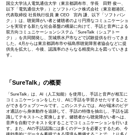
国立大学法人電気通信大学（東京都調布市、学長 田野 俊一、
以下「電気通信大学」）とソフトバンク株式会社（東京都港区、
代表取締役 社長執行役員 兼 CEO 宮内 謙、以下「ソフトバン
ク」）は、聴覚障がい者と健聴者のより円滑なコミュニケーショ
ンを実現する新たな社会基盤の構築に向けて、手話と音声による
双方向コミュニケーションシステム「SureTalk（シュアトー
ク）」を共同開発し、茨城県水戸市などで試験提供を行ってきま
した。4月からは東京都調布市や福島県聴覚障害者協会などに提
供先を拡大し、今後、認識率のさらなる精度向上を図っていきま
す。
「SureTalk」の概要
「SureTalk」は、AI（人工知能）を使用し、手話と音声が相互に
コミュニケーションをしたり、AIに手話を学習させたりすること
ができるウェブツールです。このシステムでは、AIが端末のビデ
オ通話から身体動作を追跡して、手話の特徴を抽出し、手話を認
識してテキストへと変換します。健聴者から聴覚障がい者へは、
音声を自動でテキスト化することでコミュニケーションを行いま
す。また、AIの手話認識には多くのデータを必要とするため、今
後効率的にデータを蓄積できる環境を整備することで、より多く