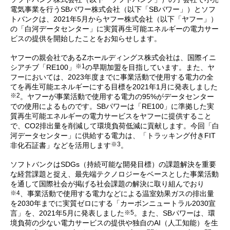
電気事業を行うSBパワー株式会社（以下「SBパワー」）とソフ
トバンクは、2021年5月からヤフー株式会社（以下「ヤフー」）
の「白河データセンター」に実質再生可能エネルギーの電力サー
ビスの提供を開始したことをお知らせします。
ヤフーの親会社であるZホールディングス株式会社は、国際イニ
※1
シアチブ「RE100」
の早期加盟を目指しています。また、ヤ
フーにおいては、2023年度までに事業活動で使用する電力の全
てを再生可能エネルギーにする目標を2021年1月に発表しました
※2
。ヤフーが事業活動で使用する電力の95%がデータセンター
での使用によるものです。SBパワーは「RE100」に準拠した実
質再生可能エネルギーの電力サービスをヤフーに提供すること
で、CO2排出量を削減して環境負荷低減に貢献します。今回「白
河データセンター」に供給する電力は、「トラッキング付きFIT
※3
非化石証書」などを活用します
。
ソフトバンクはSDGs（持続可能な開発目標）の課題解決を重要
な経営課題と捉え、最先端テクノロジーをベースとした事業活動
を通して国際社会が掲げる社会課題の解決に取り組んでおり
※4
、事業活動で使用する電力などによる温室効果ガスの排出量
を2030年までに実質ゼロにする「カーボンニュートラル2030宣
※5
言」を、2021年5月に発表しました
。また、SBパワーは、環
境負荷の少ない電力サービスの提供や独自のAI（人工知能）を生