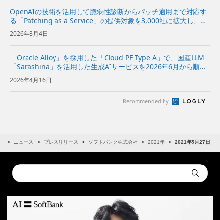
OpenAIの技術を活用して脆弱性診断からパッチ適用まで対応す
る「Patching as a Service」の提供対象を3,000社に拡大し、本
格的に提供開始〜日本の重要インフラを支えるシステムをサイバ
2026年8月4日
ー攻撃から防御〜 | 企業・IR |...
「Oracle Alloy」を採用した「Cloud PF Type A」で、国産LLM
「Sarashina」を活用した生成AIサービスを2026年6月から順次
提供〜企業や自治体におけるデータ主権を備えたAI活用のニーズ
2026年4月16日
に対応〜 | 企業・I...
Recommended by
R
ニュース
プレスリリース
ソフトバンク株式会社
2021年
2021年5月27日
Conduct
Submit
a
search