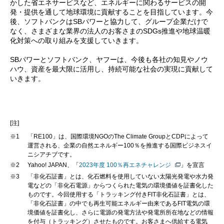
かした省エネサービスなど、エネルギーに関わるサービスの開
発・提供を通して地球環境に貢献することを目指しています。今
後、ソフトバンクはSBパワーと協力して、グループ企業だけで
なく、さまざまな業界の法人のお客さまのSDGs推進や地球温暖
化対策への取り組みを支援していきます。
SBパワーとソフトバンク、ヤフーは、今後も各社の知見やノウ
ハウ、資産を最大限に活用し、持続可能な社会の実現に貢献して
いきます。
[注]
※1
「RE100」は、国際環境NGOのThe Climate GroupとCDPによって
運営される、企業の自然エネルギー100％を推進する国際ビジネスイ
ニシアチブです。
※2
Yahoo! JAPAN、「
2023年度 100％再エネチャレンジ
」を宣言
※3
「非化石証書」とは、化石燃料を使用していない太陽光発電や水力発
電などの「非化石電源」からつくられた電気の環境価値を証書化した
ものです。今回使用する「トラッキング付きFIT非化石証書」とは、
「非化石証書」の中でも再生可能エネルギー由来であるFIT電気の環
境価値を証書化し、さらに電源の発電方法や発電所所在地などの情報
を付与（トラッキング）させたものです。お客さまへ供給する電気