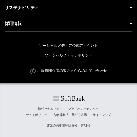
成長戦略「Activate AI for Society」
投資家情報 トップ
記者説明会
サステナビリティ
事業紹介
技術戦略
経営方針
ソフトバンクニュース
サステナビリティ トップ
ガバナンス
採用情報
人材戦略
IRライブラリー
トップメッセージ
社会貢献活動
採用情報 トップ
財務情報
ESG方針・体制
ソーシャルメディア公式アカウント
公開情報
新卒採用
個人投資家の皆さまへ
ソーシャルメディアポリシー
価値創造プロセス
キャリア採用
株式と社債について
マテリアリティ（重要課題）
報道関係者の皆さまからのお問い合わせ
障がい者採用
コーポレート・ガバナンス
ESGの主な取り組み
ソフトバンク クルー採用
IRニュース
ESG関連資料
外部評価・イニシアチブ
情報セキュリティ
プライバシーセンター
サイトポリシー
古物営業法に基づく表示
サイトマップ
社会貢献活動
電気通信事業登録番号：第72号