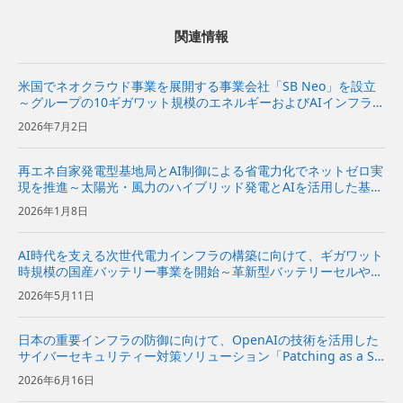
関連情報
米国でネオクラウド事業を展開する事業会社「SB Neo」を設立
～グループの10ギガワット規模のエネルギーおよびAIインフラを
基に、米国の企業向けにネオクラウドサービスを提供～
2026年7月2日
再エネ自家発電型基地局とAI制御による省電力化でネットゼロ実
現を推進～太陽光・風力のハイブリッド発電とAIを活用した基地
局のスリープ制御で通信インフラの脱炭素化を加速～
2026年1月8日
AI時代を支える次世代電力インフラの構築に向けて、ギガワット
時規模の国産バッテリー事業を開始～革新型バッテリーセルや先
進技術を搭載した蓄電システムの開発から製造まで、国内におい
2026年5月11日
て一気通貫で推進～
日本の重要インフラの防御に向けて、OpenAIの技術を活用した
サイバーセキュリティー対策ソリューション「Patching as a Se
rvice」を提供開始～企業向けに、脆弱性診断から修復方針の策
2026年6月16日
定、実装の提案までを一気通貫で支援～ | ...