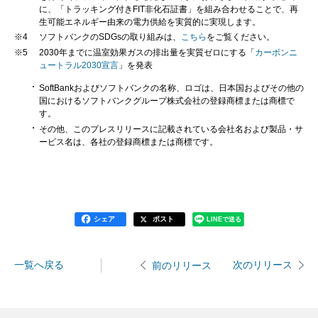
に、「トラッキング付きFIT非化石証書」を組み合わせることで、再
生可能エネルギー由来の電力供給を実質的に実現します。
※4
ソフトバンクのSDGsの取り組みは、
こちら
をご覧ください。
※5
2030年までに温室効果ガスの排出量を実質ゼロにする「
カーボンニ
ュートラル2030宣言
」を発表
SoftBankおよびソフトバンクの名称、ロゴは、日本国およびその他の
国におけるソフトバンクグループ株式会社の登録商標または商標で
す。
その他、このプレスリリースに記載されている会社名および製品・サ
ービス名は、各社の登録商標または商標です。
シェア
ポスト
LINEで送る
一覧へ戻る
次のリリース
前のリリース