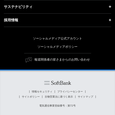
成長戦略「Activate AI for Society」
投資家情報 トップ
記者説明会
サステナビリティ
事業紹介
技術戦略
経営方針
ソフトバンクニュース
サステナビリティ トップ
ガバナンス
採用情報
人材戦略
IRライブラリー
トップメッセージ
社会貢献活動
採用情報 トップ
財務情報
ESG方針・体制
ソーシャルメディア公式アカウント
公開情報
新卒採用
個人投資家の皆さまへ
ソーシャルメディアポリシー
価値創造プロセス
キャリア採用
株式と社債について
マテリアリティ（重要課題）
報道関係者の皆さまからのお問い合わせ
障がい者採用
コーポレート・ガバナンス
ESGの主な取り組み
ソフトバンク クルー採用
IRニュース
ESG関連資料
外部評価・イニシアチブ
情報セキュリティ
プライバシーセンター
サイトポリシー
古物営業法に基づく表示
サイトマップ
社会貢献活動
電気通信事業登録番号：第72号