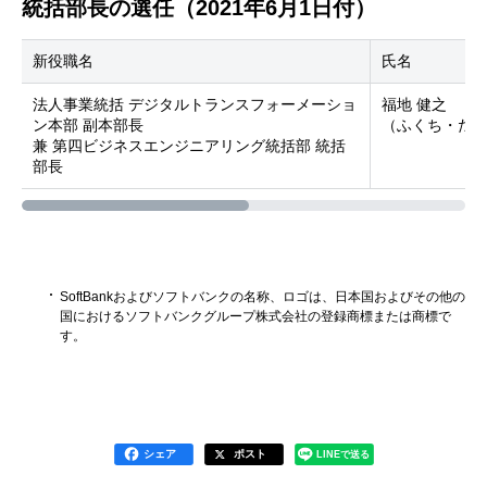
統括部長の選任（2021年6月1日付）
新役職名
氏名
法人事業統括 デジタルトランスフォーメーショ
福地 健之
ン本部 副本部長
（ふくち・た
兼 第四ビジネスエンジニアリング統括部 統括
部長
SoftBankおよびソフトバンクの名称、ロゴは、日本国およびその他の
国におけるソフトバンクグループ株式会社の登録商標または商標で
す。
シェア
ポスト
LINEで送る