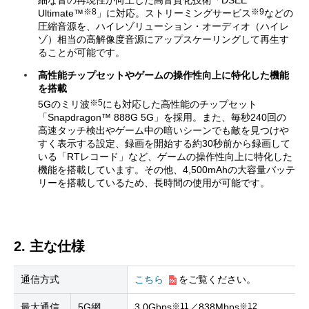
※8
※9
Ultimate™
」に対応。ストリーミングサービス
などの
圧縮音源を、ハイレゾリューション・オーディオ（ハイレ
ゾ）相当の高解像度音源にアップスケーリングして再生す
ることが可能です。
高性能チップセットやゲームの操作性向上に特化した機能
を搭載
※5
5Gのミリ波
にも対応した高性能のチップセット
「Snapdragon™ 888G 5G」を採用。また、毎秒240回の
高速タッチ検出やゲーム中の暗いシーンでも敵を見つけや
すく表示する設定、録画を開始する約30秒前から録画して
いる「RTレコード」など、ゲームの操作性向上に特化した
機能を搭載しています。その他、4,500mAhの大容量バッテ
リーを搭載しているため、長時間の使用が可能です。
2. 主な仕様
通信方式
こちら
をご覧ください。
※11
※12
最大通信
5G網
3.0Gbps
／838Mbps