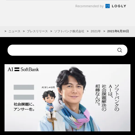
Recommended by
R
ニュース
プレスリリース
ソフトバンク株式会社
2021年
2021年6月30日
Conduct
Submit
a
search