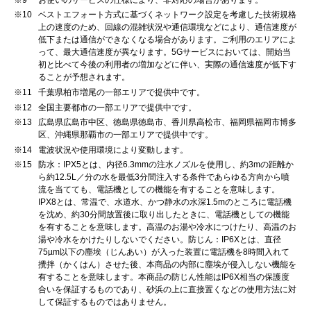
※10
ベストエフォート方式に基づくネットワーク設定を考慮した技術規格
上の速度のため、回線の混雑状況や通信環境などにより、通信速度が
低下または通信ができなくなる場合があります。ご利用のエリアによ
って、最大通信速度が異なります。5Gサービスにおいては、開始当
初と比べて今後の利用者の増加などに伴い、実際の通信速度が低下す
ることが予想されます。
※11
千葉県柏市増尾の一部エリアで提供中です。
※12
全国主要都市の一部エリアで提供中です。
※13
広島県広島市中区、徳島県徳島市、香川県高松市、福岡県福岡市博多
区、沖縄県那覇市の一部エリアで提供中です。
※14
電波状況や使用環境により変動します。
※15
防水：IPX5とは、内径6.3mmの注水ノズルを使用し、約3mの距離か
ら約12.5L／分の水を最低3分間注入する条件であらゆる方向から噴
流を当てても、電話機としての機能を有することを意味します。
IPX8とは、常温で、水道水、かつ静水の水深1.5mのところに電話機
を沈め、約30分間放置後に取り出したときに、電話機としての機能
を有することを意味します。高温のお湯や冷水につけたり、高温のお
湯や冷水をかけたりしないでください。防じん：IP6Xとは、直径
75µm以下の塵埃（じんあい）が入った装置に電話機を8時間入れて
攪拌（かくはん）させた後、本商品の内部に塵埃が侵入しない機能を
有することを意味します。本商品の防じん性能はIP6X相当の保護度
合いを保証するものであり、砂浜の上に直接置くなどの使用方法に対
して保証するものではありません。