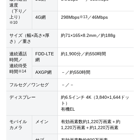
速度
（下り／
上り）
※13
4G網
298Mbps
／46Mbps
※10
サイズ（幅×高さ×厚
約71×165×8.2mm／約188g
さ）／重さ
連続通話
FDD-LTE
約1,900分／約550時間
時間／
網
連続待受
※14
時間
AXGP網
－／約550時間
フルセグ／ワンセグ
－／－
ディスプレー
約6.5インチ 4K（3,840×1,644ドッ
ト）
有機EL
モバイル
メイン
有効画素数約1,220万画素＋約
カメラ
1,220万画素＋約1,220万画素