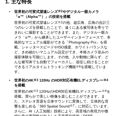
1. 主な特長
※2
世界初の可変式望遠レンズ
やデジタル一眼カメラ
「α™（Alpha™）」の技術を搭載
※2
世界初の可変式望遠レンズ
の他、超広角、広角の合計三
つのレンズを搭載したことで、遠くにある被写体を寄りで
きれいに撮影することができます。また、デジタル一眼カ
メラ「α™」から継承したユーザーインターフェースで、本
格的なマニュアル撮影ができる「Photography Pro」を搭
載。シャッタースピードやISO感度、ホワイトバランスな
ど、きめ細かいマニュアル設定ができ、本格カメラ並みの
撮影体験を可能にします。その他、人や動物に限らず、ど
んな被写体でも自動でフォーカスし、追従し続けることが
※6
できるリアルタイムトラッキング機能
を搭載していま
す。
※3
※4
世界初の4K
120Hz のHDR対応有機ELディスプレー
を搭載
※3
※4
世界初の4K
120HzのHDR対応有機ELディスプレー
を
搭載。滑らかで美しい映像を楽しむことができます。ま
た、ステレオ音源を立体サウンドに変換して、立体的な音
※7
響を楽しめる「360 Spatial Sound
」に対応しています。
さらに、AI（人工知能）技術により、高音域の表現力や微
細な音の再現性が向上した高音質化技術「DSEE