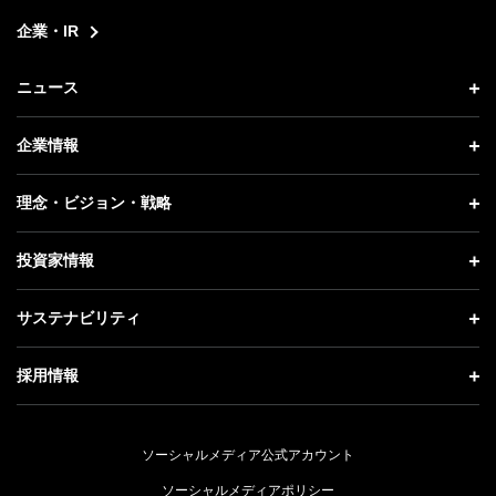
企業・IR
ニュース
ニュース トップ
企業情報
プレスリリース
企業情報 トップ
理念・ビジョン・戦略
お知らせ
社長メッセージ
理念・ビジョン・戦略 トップ
投資家情報
更新情報
会社概要
成長戦略「Activate AI for Society」
投資家情報 トップ
記者説明会
サステナビリティ
事業紹介
技術戦略
経営方針
ソフトバンクニュース
サステナビリティ トップ
ガバナンス
採用情報
人材戦略
IRライブラリー
トップメッセージ
社会貢献活動
採用情報 トップ
財務情報
ESG方針・体制
ソーシャルメディア公式アカウント
公開情報
新卒採用
個人投資家の皆さまへ
ソーシャルメディアポリシー