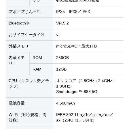
サブ
有効画素数約800万画素
※15
防水／防じん
IPX5、IPX8／IP6X
Bluetooth®
Ver.5.2
おサイフケータイ®
○
外部メモリー
microSDXC／最大1TB
内蔵メモ
ROM
256GB
リー
RAM
12GB
CPU（クロック数／チ
オクタコア（2.8GHz＋2.4GHz＋
ップ）
1.8GHz）
Snapdragon™ 888 5G
電池容量
4,500mAh
Wi-Fi（対応規格、周
IEEE 802.11 a／b／g／n／ac／
波数）
ax（2.4GHz、5GHz）