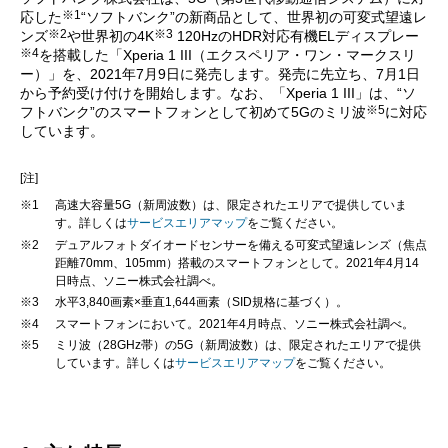
※1
応した
“ソフトバンク”の新商品として、世界初の可変式望遠レ
※2
※3
ンズ
や世界初の4K
120HzのHDR対応有機ELディスプレー
※4
を搭載した「Xperia 1 III（エクスペリア・ワン・マークスリ
ー）」を、2021年7月9日に発売します。発売に先立ち、7月1日
から予約受け付けを開始します。なお、「Xperia 1 III」は、“ソ
※5
フトバンク”のスマートフォンとして初めて5Gのミリ波
に対応
しています。
[注]
※1
高速大容量5G（新周波数）は、限定されたエリアで提供していま
す。詳しくは
サービスエリアマップ
をご覧ください。
※2
デュアルフォトダイオードセンサーを備える可変式望遠レンズ（焦点
距離70mm、105mm）搭載のスマートフォンとして。2021年4月14
日時点、ソニー株式会社調べ。
※3
水平3,840画素×垂直1,644画素（SID規格に基づく）。
※4
スマートフォンにおいて。2021年4月時点、ソニー株式会社調べ。
※5
ミリ波（28GHz帯）の5G（新周波数）は、限定されたエリアで提供
しています。詳しくは
サービスエリアマップ
をご覧ください。