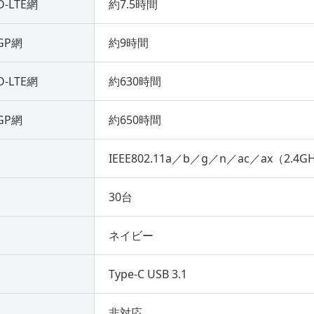
D-LTE網
約7.5時間
GP網
約9時間
D-LTE網
約630時間
GP網
約650時間
IEEE802.11a／b／g／n／ac／ax（2.4
30台
ネイビー
Type-C USB 3.1
非対応