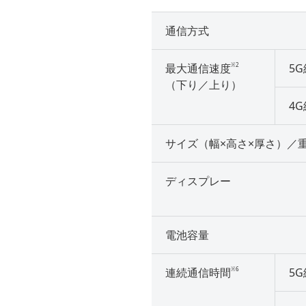
通信方式
※2
最大通信速度
5G
（下り／上り）
4G
サイズ（幅×高さ×厚さ）／
ディスプレー
電池容量
※6
連続通信時間
5G