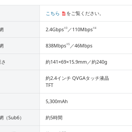
こちら
をご覧ください。
※3
※4
網
2.4Gbps
／110Mbps
※5
網
838Mbps
／46Mbps
重さ
約141×69×15.9mm／約240g
約2.4インチ QVGAタッチ液晶
TFT
5,300mAh
網（Sub6）
約5時間