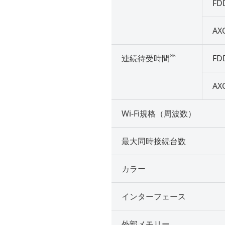
FD
AX
※6
連続待受時間
FD
AX
Wi-Fi規格（周波数）
最大同時接続台数
カラー
インターフェース
外部メモリー