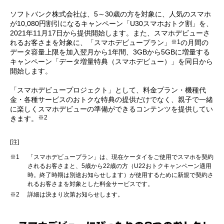
ソフトバンク株式会社は、5～30歳の方を対象に、人気のスマホ
が10,080円割引になるキャンペーン「U30スマホおトク割」を、
2021年11月17日から提供開始します。また、スマホデビューさ
※1
れるお客さまを対象に、「スマホデビュープラン」
の月間の
データ容量上限を加入翌月から1年間、3GBから5GBに増量する
キャンペーン「データ増量特典（スマホデビュー）」を同日から
開始します。
「スマホデビュープロジェクト」として、料金プラン・機種代
金・各種サービスのおトクな特典の提供だけでなく、親子で一緒
に楽しくスマホデビューの準備ができるコンテンツを提供してい
※2
きます。
[注]
※1
「スマホデビュープラン」は、現在ケータイをご使用でスマホを契約
されるお客さまと、5歳から22歳の方（U22おトクキャンペーン適用
時。終了時期は別途お知らせします）が使用するために新規で契約さ
れるお客さまを対象とした料金サービスです。
※2
詳細は決まり次第お知らせします。