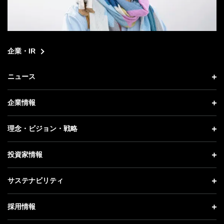
企業・IR
ニュース
ニュース トップ
企業情報
プレスリリース
企業情報 トップ
理念・ビジョン・戦略
お知らせ
社長メッセージ
理念・ビジョン・戦略 トップ
投資家情報
更新情報
会社概要
成長戦略「Activate AI for Society」
投資家情報 トップ
記者説明会
サステナビリティ
事業紹介
技術戦略
経営方針
ソフトバンクニュース
サステナビリティ トップ
ガバナンス
採用情報
人材戦略
IRライブラリー
トップメッセージ