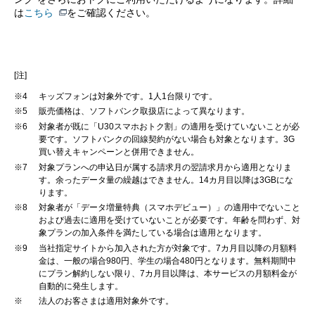
は
こちら
をご確認ください。
[注]
※4
キッズフォンは対象外です。1人1台限りです。
※5
販売価格は、ソフトバンク取扱店によって異なります。
※6
対象者が既に「U30スマホおトク割」の適用を受けていないことが必
要です。ソフトバンクの回線契約がない場合も対象となります。3G
買い替えキャンペーンと併用できません。
※7
対象プランへの申込日が属する請求月の翌請求月から適用となりま
す。余ったデータ量の繰越はできません。14カ月目以降は3GBにな
ります。
※8
対象者が「データ増量特典（スマホデビュー）」の適用中でないこと
および過去に適用を受けていないことが必要です。年齢を問わず、対
象プランの加入条件を満たしている場合は適用となります。
※9
当社指定サイトから加入された方が対象です。7カ月目以降の月額料
金は、一般の場合980円、学生の場合480円となります。無料期間中
にプラン解約しない限り、7カ月目以降は、本サービスの月額料金が
自動的に発生します。
※
法人のお客さまは適用対象外です。