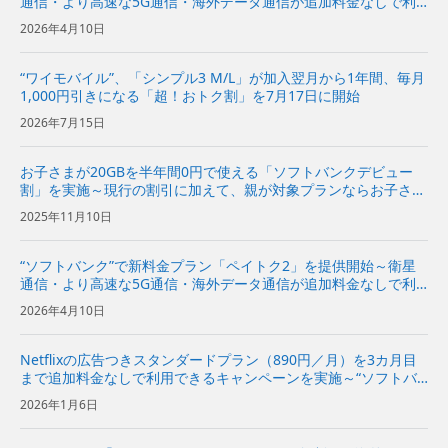
通信・より高速な5G通信・海外データ通信が追加料金なしで利
用でき、経済圏特典の拡充でPayPayポイント付与率が従来プラ
2026年4月10日
ンの2倍に～
“ワイモバイル”、「シンプル3 M/L」が加入翌月から1年間、毎月
1,000円引きになる「超！おトク割」を7月17日に開始
2026年7月15日
お子さまが20GBを半年間0円で使える「ソフトバンクデビュー
割」を実施～現行の割引に加えて、親が対象プランならお子さま
のスマホデビューがさらにおトクになるキャンペーン～
2025年11月10日
“ソフトバンク”で新料金プラン「ペイトク2」を提供開始～衛星
通信・より高速な5G通信・海外データ通信が追加料金なしで利
用でき、経済圏特典の拡充でPayPayポイント付与率が従来プラ
2026年4月10日
ンの2倍に～
Netflixの広告つきスタンダードプラン（890円／月）を3カ月目
まで追加料金なしで利用できるキャンペーンを実施～“ソフトバ
ンク”の携帯電話サービスや「SoftBank 光」の契約者向けキャン
2026年1月6日
ペーン～