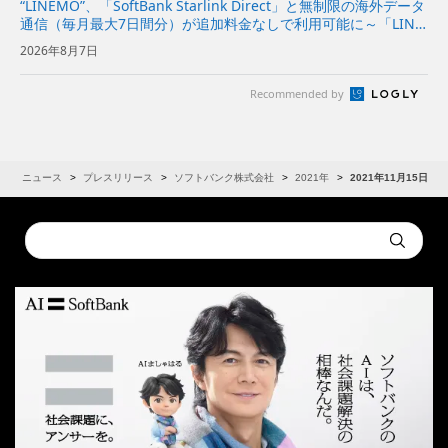
“LINEMO”、「SoftBank Starlink Direct」と無制限の海外データ
通信（毎月最大7日間分）が追加料金なしで利用可能に～「LINE
MOベストプラン」と「LINEMOベストプランV」が、国内外で
2026年8月7日
より安心・快適に～ | 企...
Recommended by
R
ニュース
プレスリリース
ソフトバンク株式会社
2021年
2021年11月15日
Conduct
Submit
a
search