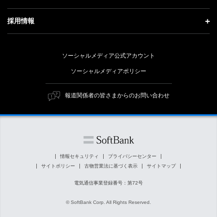
事業紹介
技術戦略
経営方針
ソフトバンクニュース
サステナビリティ トップ
ガバナンス
採用情報
人材戦略
IRライブラリー
トップメッセージ
社会貢献活動
採用情報 トップ
財務情報
ESG方針・体制
ソーシャルメディア公式アカウント
公開情報
新卒採用
個人投資家の皆さまへ
ソーシャルメディアポリシー
価値創造プロセス
キャリア採用
株式と社債について
マテリアリティ（重要課題）
報道関係者の皆さまからのお問い合わせ
障がい者採用
コーポレート・ガバナンス
ESGの主な取り組み
ソフトバンク クルー採用
IRニュース
ESG関連資料
外部評価・イニシアチブ
情報セキュリティ
プライバシーセンター
サイトポリシー
古物営業法に基づく表示
サイトマップ
社会貢献活動
電気通信事業登録番号：第72号
© SoftBank Corp. All Rights Reserved.