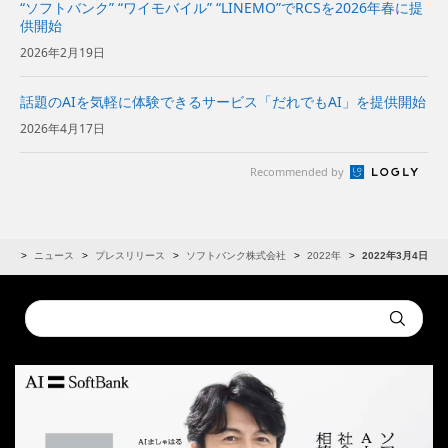
“ソフトバンク” “ワイモバイル” “LINEMO”でRCSを2026年春に提
供開始
2026年2月19日
話題のAIを気軽に体験できるサービス「だれでもAI」を提供開始
2026年4月17日
Recommended by
IR
ニュース
プレスリリース
ソフトバンク株式会社
2022年
2022年3月4日
Conduct
Submit
a
search