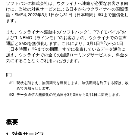
ソフトバンク株式会社は、ウクライナへ連絡が必要なお客さま向
けに、当社の対象サービスによる日本からウクライナへの国際電
※1
話・SMSを2022年3月1日から31日（日本時間）
まで無償化し
ます。
また、ウクライナへ渡航中の“ソフトバンク”、“ワイモバイル”お
よび“LINEMO（ラインモ）”のお客さまの、ウクライナでの音声
※2
通話とSMSを無償化します。これにより、3月1日
から31日
※1
（日本時間）
までの期間、すでに発表しているデータ通信に
加え、ウクライナでの全ての国際ローミングサービスを、料金を
気にすることなくご利用いただけます。
[注]
※1
現状を踏まえ、無償期間を延長します。無償期間を終了する際は、改
めてお知らせします。
※2
データ通信の無償化の開始日を3月3日から3月1日に変更します。
概要
1. 対象サービス