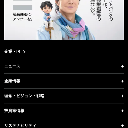
企業・IR
ニュース
ニュース トップ
企業情報
プレスリリース
企業情報 トップ
理念・ビジョン・戦略
お知らせ
社長メッセージ
理念・ビジョン・戦略 トップ
投資家情報
更新情報
会社概要
成長戦略「Activate AI for Society」
投資家情報 トップ
記者説明会
サステナビリティ