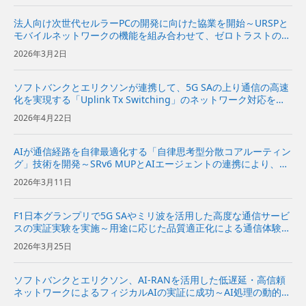
法人向け次世代セルラーPCの開発に向けた協業を開始～URSPと
モバイルネットワークの機能を組み合わせて、ゼロトラストの考
え方に基づくセキュリティーの実現を目指す～
2026年3月2日
ソフトバンクとエリクソンが連携して、5G SAの上り通信の高速
化を実現する「Uplink Tx Switching」のネットワーク対応を開
始～キャリアアグリゲーションとMIMOの高度化により、AI時代
2026年4月22日
に重要な上り通信を高速化～ | 企業・I...
AIが通信経路を自律最適化する「自律思考型分散コアルーティン
グ」技術を開発～SRv6 MUPとAIエージェントの連携により、効
率性と低遅延を両立～
2026年3月11日
F1日本グランプリで5G SAやミリ波を活用した高度な通信サービ
スの実証実験を実施～用途に応じた品質適正化による通信体験の
向上と新たなユースケースの創出を目指す～
2026年3月25日
ソフトバンクとエリクソン、AI-RANを活用した低遅延・高信頼
ネットワークによるフィジカルAIの実証に成功～AI処理の動的な
オフロードと通信ネットワークの最適化により、安定したフィジ