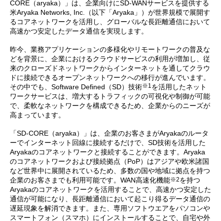
CORE（aryaka）」は、企業向けにSD-WANサービスを提供する
米Aryaka Networks, Inc.（以下「Aryaka」）が世界規模で展開す
るコアネットワークを活用し、グローバルな長距離通信において
高速かつ安定したデータ通信を実現します。
昨今、業務アプリケーションの多様化やリモートワークの普及な
どを背景に、企業におけるクラウドサービスの利用が増加し、従
来のクローズドネットワークからインターネットを通してクラウ
ドに接続できるオープンネットワークへの移行が進んでいます。
※1
その中でも、Software Defined（SD）技術
を活用したネット
ワークサービスは、増大するトラフィックの可視化や制御が可能
で、柔軟なネットワークを構成できるため、企業からのニーズが
高まっています。
「SD-CORE（aryaka）」は、企業のお客さまがAryakaのルータ
ーでインターネット回線に接続するだけで、SD技術を活用した
Aryakaのコアネットワークと接続することができます。Aryaka
のコアネットワークおよび接続拠点（PoP）はアジアや欧米諸国
など世界中に展開されているため、多数の国や地域に拠点を持つ
※2
企業のお客さまでも利用可能です。WAN高速化機能
を持つ
Aryakaのコアネットワークを活用することで、高速かつ安定した
通信が可能になり、長距離通信において起こり得るデータ通信の
遅延現象を解消できます。また、専用ソフトウエアをパソコンや
スマートフォン（スマホ）にインストールすることで、自宅や外