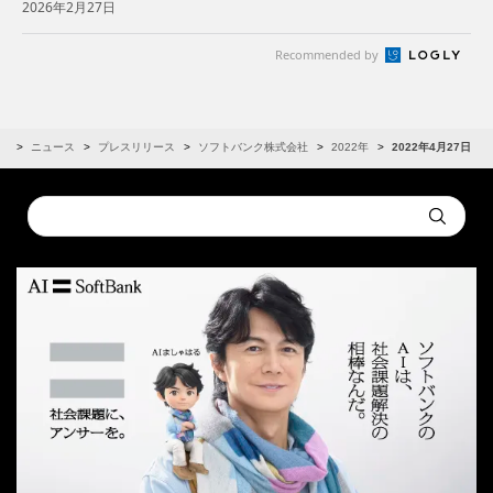
2026年2月27日
カルAIを実現～
Recommended by
R
ニュース
プレスリリース
ソフトバンク株式会社
2022年
2022年4月27日
Conduct
Submit
a
search