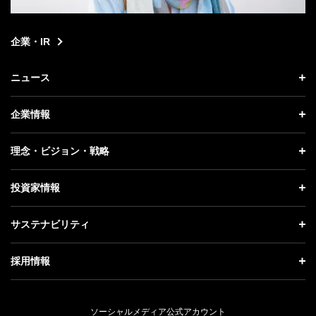
企業・IR
ニュース
ニュース トップ
企業情報
プレスリリース
企業情報 トップ
理念・ビジョン・戦略
お知らせ
社長メッセージ
理念・ビジョン・戦略 トップ
投資家情報
更新情報
会社概要
成長戦略「Activate AI for Society」
投資家情報 トップ
記者説明会
サステナビリティ
事業紹介
技術戦略
経営方針
ソフトバンクニュース
サステナビリティ トップ
ガバナンス
採用情報
人材戦略
IRライブラリー
トップメッセージ
社会貢献活動
採用情報 トップ
財務情報
ESG方針・体制
ソーシャルメディア公式アカウント