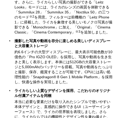
す。さらに、ライカらしい写真の撮影ができる「Leitz
Looks」モードには、ライカのレンズの画質を体験できる
「Summilux 28」「Summilux 35」「Noctilux 50」の三つ
※2
のモード
を用意。フィルターは前機種の「Leitz Phone
1」に搭載した、ライカを象徴する美しいモノクロ写真が撮
影できる「Monochrome」に加え、「Original」「Cinema
※3
Classic」「Cinema Contemporary」
を追加しました。
撮影した写真や動画を存分に楽しめる美しいディスプレー
と大容量ストレージ
約6.6インチの大型ディスプレーに、最大表示可能色数が10
億色の「Pro IGZO OLED」を採用し、写真や動画を生き生
きと美しく表示します。本体には512GBの大容量ストレー
ジと5,000mAhのバッテリーを搭載。写真や動画をたっぷり
と撮影、保存、鑑賞することが可能です。CPUには高い処
理性能の「Snapdragon® 8 Gen 1 Mobile Platform」を採用
し、快適な操作を実現しました。
ライカらしい上質なデザインを採用、こだわりのオリジナ
ル付属アイテムを同梱
本当に必要な要素だけを取り入れたシンプルで使いやすい
本体デザインと、直感的に操作できるUI（ユーザーインタ
ーフェース）で、ライカの世界観を表現しました。さら
に、ライカならではの機能性とデザイン性を兼ね備えた、