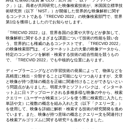
締役 社長執行役員 兼 CEO：宮川 潤一、以下「ソフトバン
ク」）は、両者が共同研究した映像検索技術が、米国国立標準技
術研究所（以下「NIST」）が開催した世界的な映像解析に関す
るコンテストである「TRECVID 2022」の映像検索部門で、世界
第1位を獲得しましたのでお知らせします。
「TRECVID 2022」は、世界各国の企業や大学などが参加して、
映像解析に関するさまざまな課題について技術の性能を競い合
う、世界的にも権威のあるコンテストです。「TRECVID 2022」
の映像検索部門は、インターネット上の大量の映像データから、
特定のコンテンツを解析・検索する技術の総合性能を競うもの
で、「TRECVID 2022」でも中核的な位置にあります。
ディープラーニングなどの学習技術の発展によって、物体などを
高精度に検出・分類することは可能になりつつありますが、文章
と映像が持つ意味の概念を正確に関連付けることができないとい
う問題点がありました。明星大学とソフトバンクは、インターネ
ット上に日々アップロードされる多種多様な映像の中から、検索
クエリー（ユーザーが検索エンジンを使う際に検索窓に入力した
単語や文）に複数の概念を組み入れた文（以下「クエリー文」）
を使用して、映像を詳細に解析・検索する技術の研究開発を進め
ています。また、映像が持つ意味の概念とクエリー文を関連付け
※
る検索アルゴリズムに関する研究
も進めてきました。