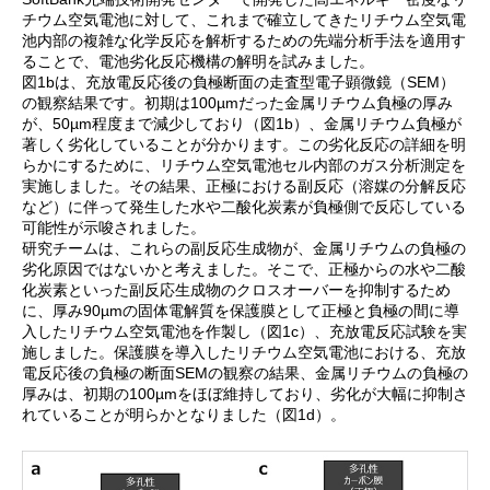
チウム空気電池に対して、これまで確立してきたリチウム空気電
池内部の複雑な化学反応を解析するための先端分析手法を適用す
ることで、電池劣化反応機構の解明を試みました。
図1bは、充放電反応後の負極断面の走査型電子顕微鏡（SEM）
の観察結果です。初期は100µmだった金属リチウム負極の厚み
が、50µm程度まで減少しており（図1b）、金属リチウム負極が
著しく劣化していることが分かります。この劣化反応の詳細を明
らかにするために、リチウム空気電池セル内部のガス分析測定を
実施しました。その結果、正極における副反応（溶媒の分解反応
など）に伴って発生した水や二酸化炭素が負極側で反応している
可能性が示唆されました。
研究チームは、これらの副反応生成物が、金属リチウムの負極の
劣化原因ではないかと考えました。そこで、正極からの水や二酸
化炭素といった副反応生成物のクロスオーバーを抑制するため
に、厚み90µmの固体電解質を保護膜として正極と負極の間に導
入したリチウム空気電池を作製し（図1c）、充放電反応試験を実
施しました。保護膜を導入したリチウム空気電池における、充放
電反応後の負極の断面SEMの観察の結果、金属リチウムの負極の
厚みは、初期の100µmをほぼ維持しており、劣化が大幅に抑制さ
れていることが明らかとなりました（図1d）。