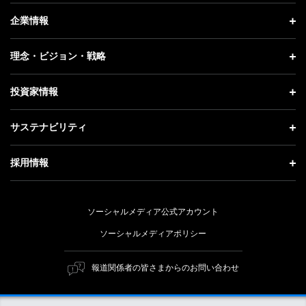
ニュース トップ
企業情報
プレスリリース
企業情報 トップ
理念・ビジョン・戦略
お知らせ
社長メッセージ
理念・ビジョン・戦略 トップ
投資家情報
更新情報
会社概要
成長戦略「Activate AI for Society」
投資家情報 トップ
記者説明会
サステナビリティ
事業紹介
技術戦略
経営方針
ソフトバンクニュース
サステナビリティ トップ
ガバナンス
採用情報
人材戦略
IRライブラリー
トップメッセージ
社会貢献活動
採用情報 トップ
財務情報
ESG方針・体制
ソーシャルメディア公式アカウント
公開情報
新卒採用
個人投資家の皆さまへ
ソーシャルメディアポリシー
価値創造プロセス
キャリア採用
株式と社債について
マテリアリティ（重要課題）
報道関係者の皆さまからのお問い合わせ
障がい者採用
コーポレート・ガバナンス
ESGの主な取り組み
ソフトバンク クルー採用