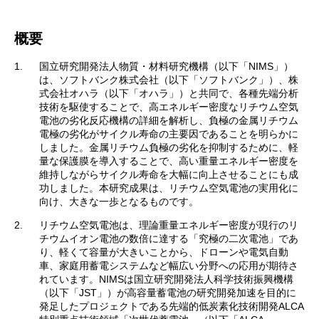
概要
1.
国立研究開発法人物質・材料研究機構（以下「NIMS」）
は、ソフトバンク株式会社（以下「ソフトバンク」）、株
式会社オハラ（以下「オハラ」）と共同で、各種先端分析
技術を駆使することで、高エネルギー密度なリチウム空気
電池の劣化反応機構の詳細を解析し、負極の金属リチウム
電極の劣化がサイクル寿命の主要因であることを明らかに
しました。金属リチウム負極の劣化を抑制するために、軽
量な保護膜を導入することで、高い重量エネルギー密度を
維持しながらサイクル寿命を大幅に向上させることにも成
功しました。本研究成果は、リチウム空気電池の実用化に
向け、大きな一歩となるものです。
2.
リチウム空気電池は、理論重量エネルギー密度が現行のリ
チウムイオン電池の数倍に達する「究極の二次電池」であ
り、軽くて容量が大きいことから、ドローンや電気自動
車、家庭用蓄電システムなど幅広い分野への応用が期待さ
れています。NIMSは国立研究開発法人科学技術振興機構
（以下「JST」）が高容量蓄電池の研究開発加速を目的に
発足したプロジェクトである先端的低炭素化技術開発ALCA