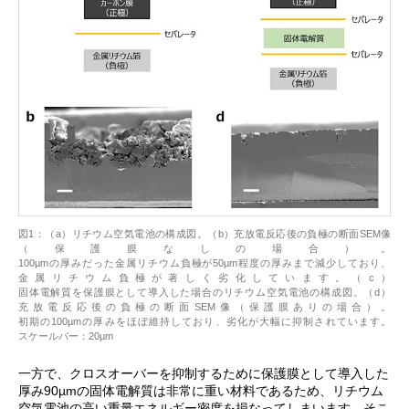
図1：（a）リチウム空気電池の構成図。（b）充放電反応後の負極の断面SEM像
（保護膜なしの場合）。
100µmの厚みだった金属リチウム負極が50µm程度の厚みまで減少しており、
金属リチウム負極が著しく劣化しています。（c）
固体電解質を保護膜として導入した場合のリチウム空気電池の構成図。（d）
充放電反応後の負極の断面SEM像（保護膜ありの場合）。
初期の100µmの厚みをほぼ維持しており、劣化が大幅に抑制されています。
スケールバー：20µm
一方で、クロスオーバーを抑制するために保護膜として導入した
厚み90µmの固体電解質は非常に重い材料であるため、リチウム
空気電池の高い重量エネルギー密度を損なってしまいます。そこ