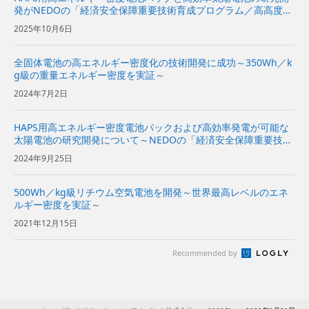
発がNEDOの「経済安全保障重要技術育成プログラム／高高度無
人機による海洋状況把握技術の開発・実証」に採択〜2024年度
2025年10月6日
のフィジビリティスタディに続き、2028年度の成層圏での実証...
全固体電池の高エネルギー密度化の技術開発に成功～350Wh／k
g級の重量エネルギー密度を実証～
2024年7月2日
HAPS用高エネルギー密度電池パックおよび高効率発電が可能な
太陽電池の研究開発について～NEDOの「経済安全保障重要技術
育成プログラム／高高度無人機による海洋状況把握技術の開発・
2024年9月25日
実証」に採択～
500Wh／kg級リチウム空気電池を開発～世界最高レベルのエネ
ルギー密度を実証～
2021年12月15日
Recommended by