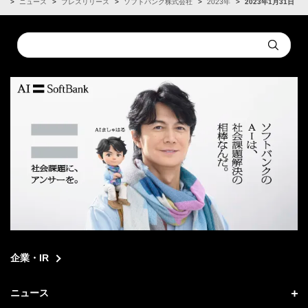
R
ニュース
プレスリリース
ソフトバンク株式会社
2023年
2023年1月31日
Conduct
Submit
a
search
企業・IR
ニュース