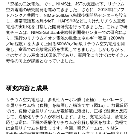
「究極の二次電池」です。NIMSは、JSTの支援の下、リチウム
空気電池の研究開発を進めてきました。さらに、2018年にソフ
トバンクと共同で、NIMS-SoftBank先端技術開発センターを設立
※3
し、携帯電話基地局やIoT、HAPS
などに向けたリチウム空気
電池の実用化を目指した開発研究を行ってきました。これまで研
究チームは、NIMS-SoftBank先端技術開発センターでの研究によ
り、現行のリチウムイオン電池の重量エネルギー密度（200Wh
／kg程度）を大きく上回る500Wh／kg級リチウム空気電池を開
発し、室温での充放電反応を実現してきました。しかしながら、
そのサイクル寿命は10回以下であり、実用化に向けてはサイクル
寿命の向上が課題となっていました。
研究内容と成果
リチウム空気電池は、多孔性カーボン膜（正極）、セパレータ、
金属リチウム箔（負極）を積層した構造です（図1a）。放電反応
では、負極で金属リチウムが電解液に溶出し、正極で酸素と反応
して、過酸化リチウムが析出します。また、充電反応は、放電反
応とは逆に、正極の過酸化リチウムが分解し酸素を放出、負極で
は金属リチウムを析出します。今回、研究チームは、NIMS-
SoftBank先端技術開発センターで開発した高エネルギー密度なリ