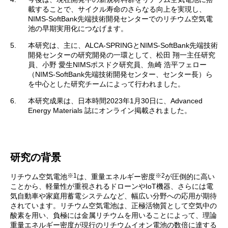
載することで、サイクル寿命のさらなる向上を実現し、
NIMS-SoftBank先端技術開発センターでのリチウム空気電
池の早期実用化につなげます。
5.
本研究は、主に、ALCA-SPRINGとNIMS-SoftBank先端技術
開発センターの研究開発の一環として、松田 翔一主任研究
員、小野 愛生NIMSポスドク研究員、魚崎 浩平フェロー
（NIMS-SoftBank先端技術開発センター、センター長）ら
を中心とした研究チームによって行われました。
6.
本研究成果は、日本時間2023年1月30日に、Advanced
Energy Materials 誌にオンライン掲載されました。
研究の背景
※1
※2
リチウム空気電池
は、重量エネルギー密度
が圧倒的に高い
ことから、軽量性が重視されるドローンやIoT機器、さらには電
気自動車や家庭用蓄電システムなど、幅広い分野への応用が期待
されています。リチウム空気電池は、正極活物質として空気中の
酸素を用い、負極には金属リチウムを用いることによって、理論
重量エネルギー密度が現行のリチウムイオン電池の数倍に達する