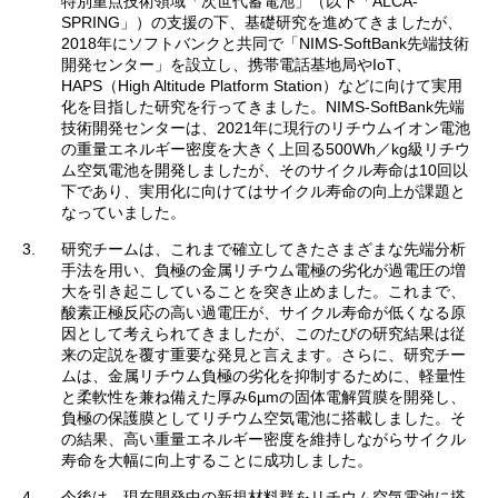
特別重点技術領域「次世代蓄電池」（以下「ALCA-
SPRING」）の支援の下、基礎研究を進めてきましたが、
2018年にソフトバンクと共同で「NIMS-SoftBank先端技術
開発センター」を設立し、携帯電話基地局やIoT、
HAPS（High Altitude Platform Station）などに向けて実用
化を目指した研究を行ってきました。NIMS-SoftBank先端
技術開発センターは、2021年に現行のリチウムイオン電池
の重量エネルギー密度を大きく上回る500Wh／kg級リチウ
ム空気電池を開発しましたが、そのサイクル寿命は10回以
下であり、実用化に向けてはサイクル寿命の向上が課題と
なっていました。
3.
研究チームは、これまで確立してきたさまざまな先端分析
手法を用い、負極の金属リチウム電極の劣化が過電圧の増
大を引き起こしていることを突き止めました。これまで、
酸素正極反応の高い過電圧が、サイクル寿命が低くなる原
因として考えられてきましたが、このたびの研究結果は従
来の定説を覆す重要な発見と言えます。さらに、研究チー
ムは、金属リチウム負極の劣化を抑制するために、軽量性
と柔軟性を兼ね備えた厚み6µmの固体電解質膜を開発し、
負極の保護膜としてリチウム空気電池に搭載しました。そ
の結果、高い重量エネルギー密度を維持しながらサイクル
寿命を大幅に向上することに成功しました。
4.
今後は、現在開発中の新規材料群をリチウム空気電池に搭