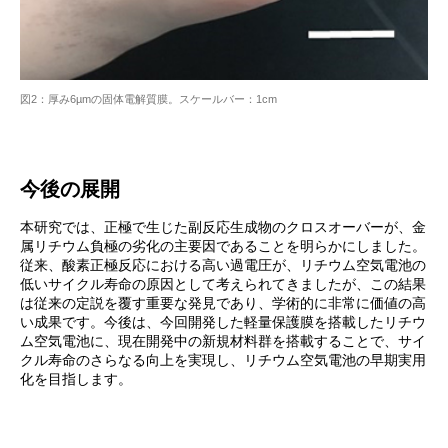
図2：厚み6µmの固体電解質膜。スケールバー：1cm
今後の展開
本研究では、正極で生じた副反応生成物のクロスオーバーが、金
属リチウム負極の劣化の主要因であることを明らかにしました。
従来、酸素正極反応における高い過電圧が、リチウム空気電池の
低いサイクル寿命の原因として考えられてきましたが、この結果
は従来の定説を覆す重要な発見であり、学術的に非常に価値の高
い成果です。今後は、今回開発した軽量保護膜を搭載したリチウ
ム空気電池に、現在開発中の新規材料群を搭載することで、サイ
クル寿命のさらなる向上を実現し、リチウム空気電池の早期実用
化を目指します。