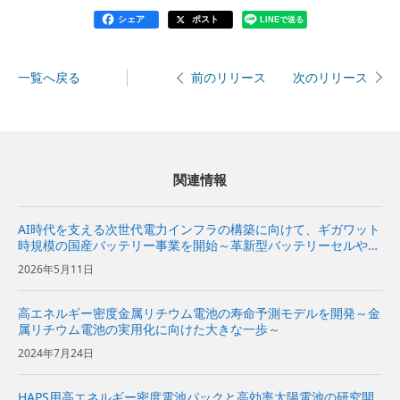
シェア
ポスト
LINEで送る
一覧へ戻る
次のリリース
前のリリース
関連情報
AI時代を支える次世代電力インフラの構築に向けて、ギガワット
時規模の国産バッテリー事業を開始～革新型バッテリーセルや先
進技術を搭載した蓄電システムの開発から製造まで、国内におい
2026年5月11日
て一気通貫で推進～
高エネルギー密度金属リチウム電池の寿命予測モデルを開発～金
属リチウム電池の実用化に向けた大きな一歩～
2024年7月24日
HAPS用高エネルギー密度電池パックと高効率太陽電池の研究開