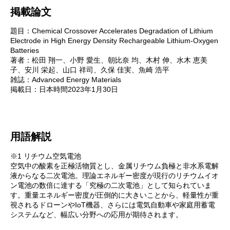
掲載論文
題目：Chemical Crossover Accelerates Degradation of Lithium
Electrode in High Energy Density Rechargeable Lithium-Oxygen
Batteries
著者：松田 翔一、小野 愛生、朝比奈 均、木村 伸、水木 恵美
子、安川 栄起、山口 祥司、久保 佳実、魚崎 浩平
雑誌：Advanced Energy Materials
掲載日：日本時間2023年1月30日
用語解説
※1 リチウム空気電池
空気中の酸素を正極活物質とし、金属リチウム負極と非水系電解
液からなる二次電池。理論エネルギー密度が現行のリチウムイオ
ン電池の数倍に達する「究極の二次電池」として知られていま
す。重量エネルギー密度が圧倒的に大きいことから、軽量性が重
視されるドローンやIoT機器、さらには電気自動車や家庭用蓄電
システムなど、幅広い分野への応用が期待されます。