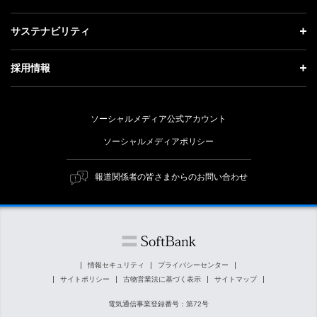
更新情報
会社概要
成長戦略「Activate AI for Society」
投資家情報 トップ
記者説明会
サステナビリティ
事業紹介
技術戦略
経営方針
ソフトバンクニュース
サステナビリティ トップ
ガバナンス
採用情報
人材戦略
IRライブラリー
トップメッセージ
社会貢献活動
採用情報 トップ
財務情報
ESG方針・体制
ソーシャルメディア公式アカウント
公開情報
新卒採用
個人投資家の皆さまへ
ソーシャルメディアポリシー
価値創造プロセス
キャリア採用
株式と社債について
マテリアリティ（重要課題）
報道関係者の皆さまからのお問い合わせ
障がい者採用
コーポレート・ガバナンス
ESGの主な取り組み
ソフトバンク クルー採用
IRニュース
ESG関連資料
外部評価・イニシアチブ
情報セキュリティ
プライバシーセンター
サイトポリシー
古物営業法に基づく表示
サイトマップ
社会貢献活動
電気通信事業登録番号：第72号