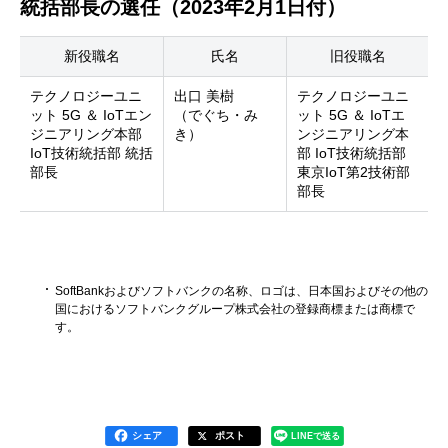
統括部長の選任（2023年2月1日付）
新役職名
氏名
旧役職名
テクノロジーユニ
出口 美樹
テクノロジーユニ
ット 5G ＆ IoTエン
（でぐち・み
ット 5G ＆ IoTエ
ジニアリング本部
き）
ンジニアリング本
IoT技術統括部 統括
部 IoT技術統括部
部長
東京IoT第2技術部
部長
SoftBankおよびソフトバンクの名称、ロゴは、日本国およびその他の
国におけるソフトバンクグループ株式会社の登録商標または商標で
す。
シェア
ポスト
LINEで送る