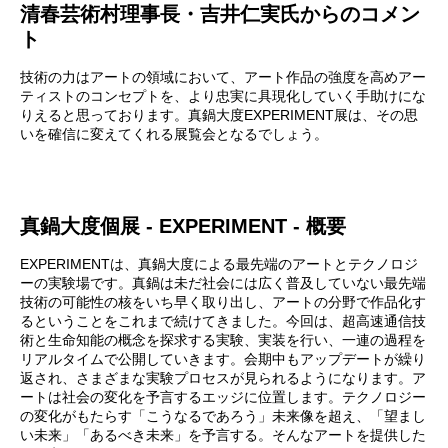
清春芸術村理事長・吉井仁実氏からのコメン
ト
技術の力はアートの領域において、アート作品の強度を高めアー
ティストのコンセプトを、より忠実に具現化していく手助けにな
りえると思っております。真鍋大度EXPERIMENT展は、その思
いを確信に変えてくれる展覧会となるでしょう。
真鍋大度個展 - EXPERIMENT - 概要
EXPERIMENTは、真鍋大度による最先端のアートとテクノロジ
ーの実験場です。真鍋は未だ社会には広く普及していない最先端
技術の可能性の核をいち早く取り出し、アートの分野で作品化す
るということをこれまで続けてきました。今回は、超高速通信技
術と生命知能の概念を探求する実験、実装を行い、一連の過程を
リアルタイムで公開していきます。会期中もアップデートが繰り
返され、さまざまな実験プロセスが見られるようになります。ア
ートは社会の変化を予言するエッジに位置します。テクノロジー
の変化がもたらす「こうなるであろう」未来像を超え、「望まし
い未来」「あるべき未来」を予言する。そんなアートを提供した