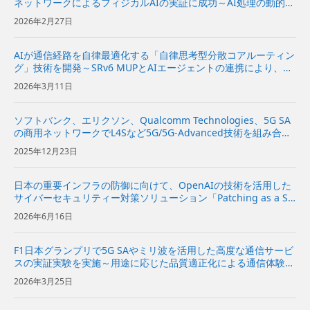
ネットワークによるフィジカルAIの実証に成功～AI処理の動的な
オフロードと通信ネットワークの最適化により、安定したフィジ
2026年2月27日
カルAIを実現～
AIが通信経路を自律最適化する「自律思考型分散コアルーティン
グ」技術を開発～SRv6 MUPとAIエージェントの連携により、効
率性と低遅延を両立～
2026年3月11日
ソフトバンク、エリクソン、Qualcomm Technologies、5G SA
の商用ネットワークでL4Sなど5G/5G-Advanced技術を組み合わ
せた低遅延通信のフィールドトライアルを実施～スマートグラス
2025年12月23日
を活用したXRコンテンツのスト...
日本の重要インフラの防御に向けて、OpenAIの技術を活用した
サイバーセキュリティー対策ソリューション「Patching as a Se
rvice」を提供開始～企業向けに、脆弱性診断から修復方針の策
2026年6月16日
定、実装の提案までを一気通貫で支援～ | ...
F1日本グランプリで5G SAやミリ波を活用した高度な通信サービ
スの実証実験を実施～用途に応じた品質適正化による通信体験の
向上と新たなユースケースの創出を目指す～
2026年3月25日