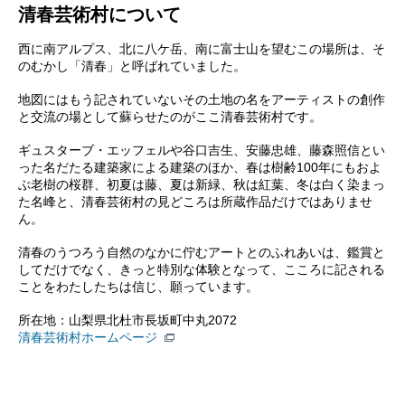
清春芸術村について
西に南アルプス、北に八ケ岳、南に富士山を望むこの場所は、そ
のむかし「清春」と呼ばれていました。
地図にはもう記されていないその土地の名をアーティストの創作
と交流の場として蘇らせたのがここ清春芸術村です。
ギュスターブ・エッフェルや谷口吉生、安藤忠雄、藤森照信とい
った名だたる建築家による建築のほか、春は樹齢100年にもおよ
ぶ老樹の桜群、初夏は藤、夏は新緑、秋は紅葉、冬は白く染まっ
た名峰と、清春芸術村の見どころは所蔵作品だけではありませ
ん。
清春のうつろう自然のなかに佇むアートとのふれあいは、鑑賞と
してだけでなく、きっと特別な体験となって、こころに記される
ことをわたしたちは信じ、願っています。
所在地：山梨県北杜市長坂町中丸2072
清春芸術村ホームページ