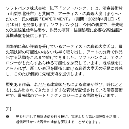
ソフトバンク株式会社（以下「ソフトバンク」）は、清春芸術村
（山梨県北杜市）と共同で、アーティストの真鍋大度（まなべ・
だいと）氏の個展「EXPERIMENT」（期間：2023年4月1日～5
月10日）を開催します。ソフトバンクは、今回の個展で、最先端
※
の光無線通信
技術や、作品の演算・描画処理に必要な高性能計
算機基盤を提供します。
国際的に高い評価を受けているアーティストの真鍋大度氏は、最
先端技術の可能性の核をいち早く取り出し、アートの分野で作品
化する活動をこれまで続けてきました。ソフトバンクは、テクノ
ロジーがもたらすあらゆる可能性を探究しています。既成概念に
とらわれず、新しい表現を開拓し続ける真鍋大度氏の活動に共感
し、このたび個展に先端技術を提供します。
歴史ある作品、名だたる建築家たちによる建築が並び、時代とと
もに生み出されてきたさまざまな表現が記憶されている清春芸術
村で、最先端のアートとテクノロジーによる実験を行います。
[注]
※
光を利用して無線通信を行う技術。電波よりも高い周波数を活用し、
超低遅延かつ大容量の通信を実現することができます。