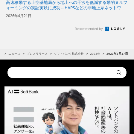
高速移動する上空基地局から地上への干渉を低減する動的ヌルフ
ォーミングの実証実験に成功～HAPSなどの非地上系ネットワー
クと地上の通信ネットワークの周波数共用が可能に～
2026年4月21日
Recommended by
R
ニュース
プレスリリース
ソフトバンク株式会社
2023年
2023年3月17日
Conduct
Submit
a
search