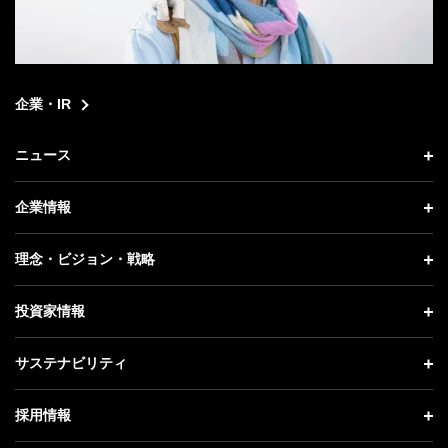
企業・IR
ニュース
ニュース トップ
企業情報
プレスリリース
企業情報 トップ
理念・ビジョン・戦略
お知らせ
社長メッセージ
理念・ビジョン・戦略 トップ
投資家情報
更新情報
会社概要
成長戦略「Activate AI for Society」
投資家情報 トップ
記者説明会
サステナビリティ
事業紹介
技術戦略
経営方針
ソフトバンクニュース
サステナビリティ トップ
ガバナンス
採用情報
人材戦略
IRライブラリー
トップメッセージ