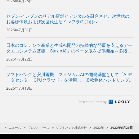
2026年4月28日
セブン-イレブンのリアル店舗とデジタルを融合させ、次世代の
お客様体験および次世代生活インフラの共創へ
2026年7月31日
日本のコンテンツ産業と生成AI開発の持続的な発展を支えるデー
タエコシステム基盤「GaranAI」のベータ版を提供開始～多段階
加工でデータを保護し、コンテンツホルダーの新たな収益機会と
2026年7月22日
AI開発事業者の価値創出を支援～ | 企業・IR | ソフ...
ソフトバンクと安川電機、フィジカルAIの開発基盤として「AIデ
ータセンター GPUクラウド」を活用し、柔軟物体ハンドリング
システムを実証～NVIDIAと協力し、ロボットの動作データ収集
2026年7月13日
からAIの学習・評価、実機への適用までを効率化～ | 企...
Recommended by
R
ニュース
プレスリリース
ソフトバンク株式会社
2023年
2023年5月29日