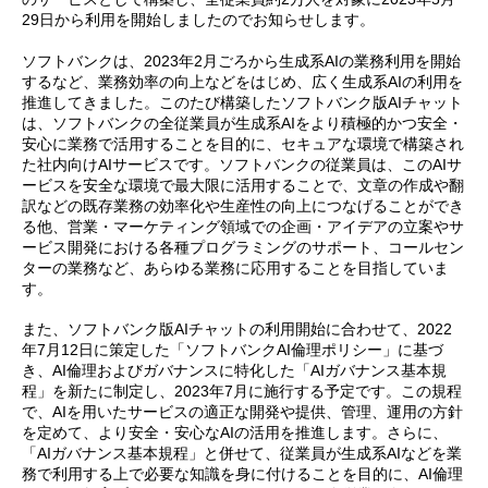
29日から利用を開始しましたのでお知らせします。
ソフトバンクは、2023年2月ごろから生成系AIの業務利用を開始
するなど、業務効率の向上などをはじめ、広く生成系AIの利用を
推進してきました。このたび構築したソフトバンク版AIチャット
は、ソフトバンクの全従業員が生成系AIをより積極的かつ安全・
安心に業務で活用することを目的に、セキュアな環境で構築され
た社内向けAIサービスです。ソフトバンクの従業員は、このAIサ
ービスを安全な環境で最大限に活用することで、文章の作成や翻
訳などの既存業務の効率化や生産性の向上につなげることができ
る他、営業・マーケティング領域での企画・アイデアの立案やサ
ービス開発における各種プログラミングのサポート、コールセン
ターの業務など、あらゆる業務に応用することを目指していま
す。
また、ソフトバンク版AIチャットの利用開始に合わせて、2022
年7月12日に策定した「ソフトバンクAI倫理ポリシー」に基づ
き、AI倫理およびガバナンスに特化した「AIガバナンス基本規
程」を新たに制定し、2023年7月に施行する予定です。この規程
で、AIを用いたサービスの適正な開発や提供、管理、運用の方針
を定めて、より安全・安心なAIの活用を推進します。さらに、
「AIガバナンス基本規程」と併せて、従業員が生成系AIなどを業
務で利用する上で必要な知識を身に付けることを目的に、AI倫理