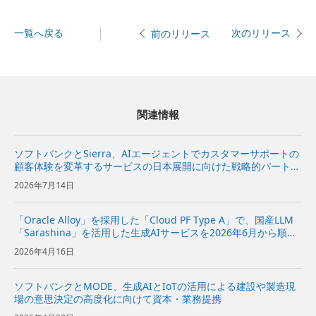
一覧へ戻る
次のリリース
前のリリース
関連情報
ソフトバンクとSierra、AIエージェントでカスタマーサポートの
顧客体験を変革するサービスの日本展開に向けた戦略的パートナ
ーシップ契約を締結〜Sierraの対話型AIプラットフォームをソフ
2026年7月14日
トバンクが日本市場で独占販売代理店として販売開始〜...
「Oracle Alloy」を採用した「Cloud PF Type A」で、国産LLM
「Sarashina」を活用した生成AIサービスを2026年6月から順次
提供〜企業や自治体におけるデータ主権を備えたAI活用のニーズ
2026年4月16日
に対応〜 | 企業・I...
ソフトバンクとMODE、生成AIとIoTの活用による建設や製造現
場の意思決定の高度化に向けて資本・業務提携