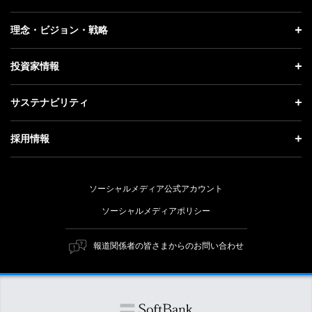
プレスリリース
企業情報 トップ
理念・ビジョン・戦略
お知らせ
社長メッセージ
理念・ビジョン・戦略 トップ
投資家情報
更新情報
会社概要
成長戦略「Activate AI for Society」
投資家情報 トップ
記者説明会
サステナビリティ
事業紹介
技術戦略
経営方針
ソフトバンクニュース
サステナビリティ トップ
ガバナンス
採用情報
人材戦略
IRライブラリー
トップメッセージ
社会貢献活動
採用情報 トップ
財務情報
ESG方針・体制
ソーシャルメディア公式アカウント
公開情報
新卒採用
個人投資家の皆さまへ
ソーシャルメディアポリシー
価値創造プロセス
キャリア採用
株式と社債について
マテリアリティ（重要課題）
報道関係者の皆さまからのお問い合わせ
障がい者採用
コーポレート・ガバナンス
ESGの主な取り組み
ソフトバンク クルー採用
IRニュース
ESG関連資料