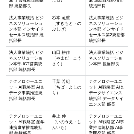
部 統括部長
統括部長
法人事業統括 ビジ
杉本 薫重
法人事業統括 ビジ
ネスソリューショ
（すぎもと・の
ネスソリューショ
ン本部 インサイド
ぶしげ）
ン本部 インサイド
セールス統括部 統
セールス第2統括部
括部長
統括部長
法人事業統括 ビジ
山田 耕作
法人事業統括 ビジ
ネスソリューショ
（やまだ・こう
ネスソリューショ
ン本部 ICT営業統
さく）
ン本部 担当部長
括部 統括部長
テクノロジーユニ
千葉 芳紀
テクノロジーユニ
ット AI戦略室 AI＆
（ちば・よしの
ット AI戦略室 AI＆
データ事業推進統
り）
データサイエンス
括部 統括部長
統括部 データサイ
エンス部 部長
テクノロジーユニ
井上 伸一
テクノロジーユニ
ット AI戦略室 産学
（いのうえ・し
ット AI戦略室 AI事
連携事業推進統括
んいち）
業推進統括部 AI事
部 統括部長
業開発部 部長