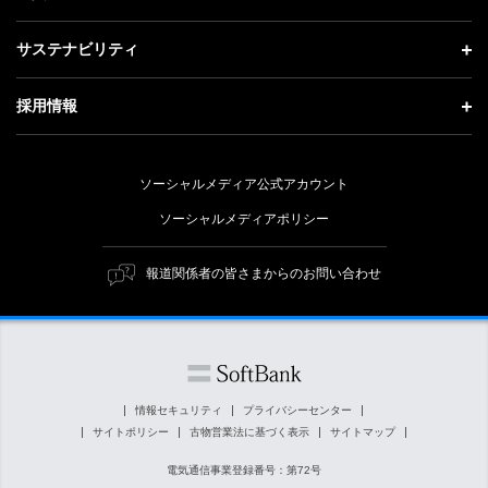
更新情報
会社概要
成長戦略「Activate AI for Society」
投資家情報 トップ
記者説明会
サステナビリティ
事業紹介
技術戦略
経営方針
ソフトバンクニュース
サステナビリティ トップ
ガバナンス
採用情報
人材戦略
IRライブラリー
トップメッセージ
社会貢献活動
採用情報 トップ
財務情報
ESG方針・体制
ソーシャルメディア公式アカウント
公開情報
新卒採用
個人投資家の皆さまへ
ソーシャルメディアポリシー
価値創造プロセス
キャリア採用
株式と社債について
マテリアリティ（重要課題）
報道関係者の皆さまからのお問い合わせ
障がい者採用
コーポレート・ガバナンス
ESGの主な取り組み
ソフトバンク クルー採用
IRニュース
ESG関連資料
外部評価・イニシアチブ
情報セキュリティ
プライバシーセンター
サイトポリシー
古物営業法に基づく表示
サイトマップ
社会貢献活動
電気通信事業登録番号：第72号