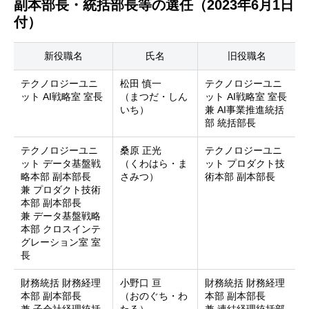
副本部長・統括部長等の選任（2023年6月1日
付）
新役職名
氏名
旧役職名
テクノロジーユニ
松田 慎一
テクノロジーユニ
ット AI戦略室 室長
（まつだ・しん
ット AI戦略室 室長
いち）
兼 AI事業推進統括
部 統括部長
テクノロジーユニ
桑原 正光
テクノロジーユニ
ット データ基盤戦
（くわはら・ま
ット プロダクト技
略本部 副本部長
さみつ）
術本部 副本部長
兼 プロダクト技術
本部 副本部長
兼 データ基盤戦略
本部 クロスインテ
グレーション室 室
長
財務統括 財務経理
小野口 亘
財務統括 財務経理
本部 副本部長
（おのぐち・わ
本部 副本部長
兼 子会社経理統括
たる）
兼 連結経理統括部