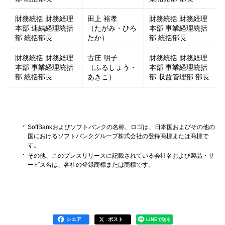
財務統括 財務経理
田上 裕孝
財務統括 財務経理
本部 連結経理統括
（たがみ・ひろ
本部 事業経理統括
部 統括部長
たか）
部 統括部長
財務統括 財務経理
古庄 明子
財務統括 財務経理
本部 事業経理統括
（ふるしょう・
本部 事業経理統括
部 統括部長
あきこ）
部 収益管理部 部長
SoftBankおよびソフトバンクの名称、ロゴは、日本国およびその他の
国におけるソフトバンクグループ株式会社の登録商標または商標で
す。
その他、このプレスリリースに記載されている会社名および製品・サ
ービス名は、各社の登録商標または商標です。
シェア
ポスト
LINEで送る