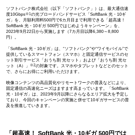
ソフトバンク株式会社（以下「ソフトバンク」）は、最大通信速
※1
度10Gbps
の光ブロードバンドサービス「SoftBank 光・10ギ
ガ」を、月額利用料500円で6カ月目まで利用できる「超高速！
SoftBank 光・10ギガ 500円ではじめようキャンペーン」を、
2023年9月22日から実施します（7カ月目以降6,380～8,800
円）。
「SoftBank 光・10ギガ」は、“ソフトバンク”や“ワイモバイル”で
提供しているスマートフォン（スマホ）と固定通信サービスのセ
ット割引サービス「おうち割 光セット」および「おうち割 光セ
※2
ット（A）」
の対象です。スマホやタブレットなどとのセット
で、さらにお得にご利用いただけます。
映像コンテンツの高品質化やリモートワークの普及などにより、
固定通信の高速化ニーズはますます高まっています。「SoftBank
光・10ギガ」は、2023年9月以降にさらなるエリア拡大を予定し
ており、今回のキャンペーンの実施と併せて10ギガサービスの普
及を推進していきます。
「超高速！ SoftBank 光・10ギガ 500円では