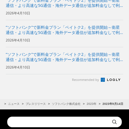
“ソフトバンク”で新料金プラン「ペイトク2」を提供開始～衛星
通信・より高速な5G通信・海外データ通信が追加料金なしで利
用でき、経済圏特典の拡充でPayPayポイント付与率が従来プラ
2026年4月10日
ンの2倍に～
“ソフトバンク”で新料金プラン「ペイトク2」を提供開始～衛星
通信・より高速な5G通信・海外データ通信が追加料金なしで利
用でき、経済圏特典の拡充でPayPayポイント付与率が従来プラ
2026年4月10日
ンの2倍に～
“ソフトバンク”で新料金プラン「ペイトク2」を提供開始～衛星
通信・より高速な5G通信・海外データ通信が追加料金なしで利
用でき、経済圏特典の拡充でPayPayポイント付与率が従来プラ
2026年4月10日
ンの2倍に～
Recommended by
R
ニュース
プレスリリース
ソフトバンク株式会社
2023年
2023年9月14日
Conduct
Submit
a