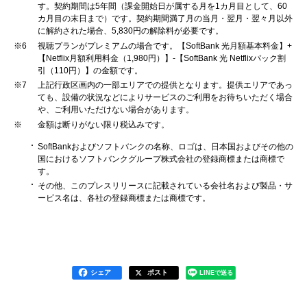
す。契約期間は5年間（課金開始日が属する月を1カ月目として、60
カ月目の末日まで）です。契約期間満了月の当月・翌月・翌々月以外
に解約された場合、5,830円の解除料が必要です。
※6
視聴プランがプレミアムの場合です。【SoftBank 光月額基本料金】+
【Netflix月額利用料金（1,980円）】-【SoftBank 光 Netflixパック割
引（110円）】の金額です。
※7
上記行政区画内の一部エリアでの提供となります。提供エリアであっ
ても、設備の状況などによりサービスのご利用をお待ちいただく場合
や、ご利用いただけない場合があります。
※
金額は断りがない限り税込みです。
SoftBankおよびソフトバンクの名称、ロゴは、日本国およびその他の
国におけるソフトバンクグループ株式会社の登録商標または商標で
す。
その他、このプレスリリースに記載されている会社名および製品・サ
ービス名は、各社の登録商標または商標です。
シェア
ポスト
LINEで送る