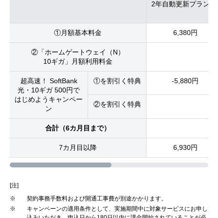
※
2年自動更新プラン
①月額基本料金
6,380円
②「ホームゲートウェイ（N）
10ギガ」月額利用料金
超高速！ SoftBank
①を割引く特典
-5,880円
光・10ギガ 500円で
はじめようキャンペー
②を割引く特典
ン
合計（6カ月目まで）
7カ月目以降
6,930円
[注]
※
契約事務手数料および開通工事費が別途かかります。
※
キャンペーンの適用条件として、実施期間中に対象サービスにお申し
込みいただき、申込日から180日以内に課金開始されていることが必