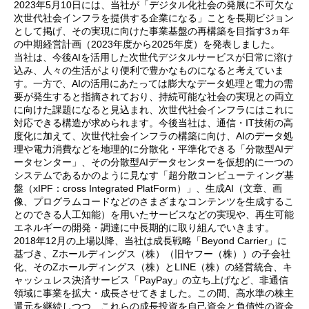
2023年5月10日には、当社が「デジタル化社会の発展に不可欠な
次世代社会インフラを提供する企業になる」ことを長期ビジョン
として掲げ、その実現に向けた事業基盤の再構築を目指す3ヵ年
の中期経営計画（2023年度から2025年度）を発表しました。
当社は、今後AIを活用した次世代デジタルサービスが日常に溶け
込み、人々の生活がより便利で豊かなものになると考えていま
す。一方で、AIの活用にあたっては膨大なデータ処理と電力の需
要が発生すると指摘されており、持続可能な社会の実現との両立
に向けた課題になると見込まれ、次世代社会インフラにはこれに
対応できる構造が求められます。今後当社は、通信・IT技術の高
度化に加えて、次世代社会インフラの構築に向け、AIのデータ処
理や電力消費などを地理的に分散化・平準化できる「分散型AIデ
ータセンター」、その分散型AIデータセンターを仮想的に一つの
システムであるかのように見なす「超分散コンピューティング基
盤（xIPF：cross Integrated PlatForm）」、生成AI（文章、画
像、プログラムコードなどのさまざまなコンテンツを生成するこ
とのできる人工知能）を用いたサービスなどの実現や、再生可能
エネルギーの開発・調達に中長期的に取り組んでいきます。
2018年12月の上場以降、当社は成長戦略「Beyond Carrier」に
基づき、Zホールディングス（株）（旧ヤフー（株））の子会社
化、そのZホールディングス（株）とLINE（株）の経営統合、キ
ャッシュレス決済サービス「PayPay」の立ち上げなど、非通信
領域に事業を拡大・成長させてきました。この間、高水準の株主
還元を継続しつつ、これらの成長投資を自己資金と負債性の資金