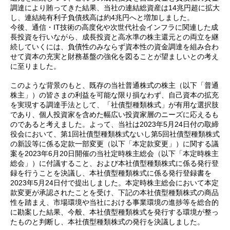
調達により賄ってきた結果、当社の連結総資産は14兆円超に拡大
し、連結純有利子負債残高は約4兆円へと増加しました。
今後、通信・IT技術の高度化や次世代社会インフラに関連した成
長投資を行いながら、成長投資と高水準の株主還元との両立を継
続していくには、負債性のみならず資本性の資金調達を組み合わ
せて資本の充実と財務基盤の強化を図ることが望ましいとの考え
に至りました。
このような背景のもと、既存の当社普通株式の株主（以下「普通
株主」）の皆さまの利益を可能な限り損なわず、自己資本の拡充
を実現する調達手法として、「社債型種類株式」が有用な選択肢
であり、個人投資家を含めた幅広い投資家層のニーズに応えるも
のであると考えました。よって、当社は2023年5月24日付の取締
役会において、第1回社債型種類株式ないし第5回社債型種類株式
の新設等に係る定款一部変更（以下「本定款変更」）に関する議
案を2023年6月20日開催の当社定時株主総会（以下「本定時株主
総会」）に付議すること、および本社債型種類株式に係る発行登
録を行うことを決議し、本社債型種類株式に係る発行登録書を
2023年5月24日付で提出しました。本定時株主総会において本定
款変更が承認されたことを受け、下記の本社債型種類株式の商品
性を踏まえ、市場環境や当社における事業環境の進捗等を総合的
に勘案した結果、今般、本社債型種類株式を発行する環境が整っ
たものと判断し、本社債型種類株式の発行を決議しました。