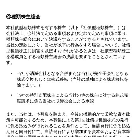
④種類株主総会
本社債型種類株式を有する株主（以下「社債型種類株主」）は、
会社法上、会社法で定める事項および定款で定めた事項に限り、
種類株主総会において決議をすることができるとされています。
当社の定款により、当社が以下の行為をする場合において、社債
型種類株主に損害を及ぼすおそれがあるときは、社債型種類株主
を構成員とする種類株主総会の決議を要することとされていま
す。
当社が消滅会社となる合併または当社が完全子会社となる
株式交換もしくは株式移転（当社の単独による株式移転を
除きます。）
当社の特別支配株主による当社の他の株主に対する株式売
渡請求に係る当社の取締役会による承認
また、当社は、本募集を踏まえ、今後の機動的かつ柔軟な資本政
策を可能とするため、本募集による第1回社債型種類株式の発行
に係る払込みが行われることを条件として、当該発行に係る払込
期日と同日付にて、当該発行により増加する資本金および資本準