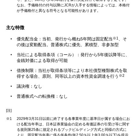
なお、予備格付の付与以降にJCRが入手する情報によっては、本格付
が予備格付と異なる符号となる可能性があります。
主な特徴
※1
優先配当金：当初、発行から概ね5年間は固定配当
、そ
の後は変動配当。普通株式に優先、累積型、非参加型
当社による取得条項（コール）：発行から5年後以降等に、
金銭対価による取得が可能
借換制限：当社が取得条項等により本社債型種類株式を取
※2
得する場合、原則、同等以上の資本性資金調達を行う
議決権：なし
普通株式への転換権：なし
[注]
※1
2029年3月31日以前に終了する各事業年度に基準日が属する場合にお
ける配当年率は、日本証券業協会の定める有価証券の引受け等に関す
る規則第25条に規定されるブックビルディング方式と同様の方式に
より、固定配当年率に係る仮条件(年2.50％以上年3.00％以下)を提示