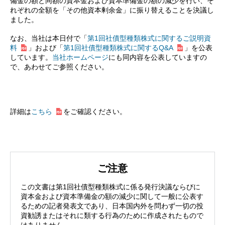
備金の額と同額の資本金および資本準備金の額の減少を行い、そ
れぞれの全額を「その他資本剰余金」に振り替えることを決議し
ました。
なお、当社は本日付で「
第1回社債型種類株式に関するご説明資
料
」および「
第1回社債型種類株式に関するQ&A
」を公表
しています。
当社ホームページ
にも同内容を公表していますの
で、あわせてご参照ください。
詳細は
こちら
をご確認ください。
ご注意
この文書は第1回社債型種類株式に係る発行決議ならびに
資本金および資本準備金の額の減少に関して一般に公表す
るための記者発表文であり、日本国内外を問わず一切の投
資勧誘またはそれに類する行為のために作成されたもので
はありません。