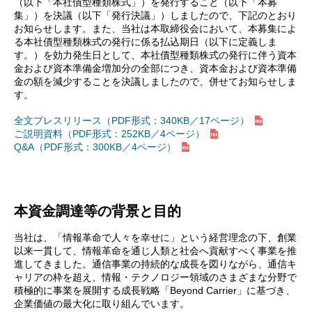
（以下「本社債型種類株式」）を発行すること（以下「本募
集」）を決議（以下「発行決議」）しましたので、下記のとおり
お知らせします。また、当社は本取締役会において、本募集によ
る本社債型種類株式の発行に係る払込期日（以下に定義しま
す。）を効力発生日として、本社債型種類株式の発行に伴う資本
金および資本準備金増加分の全部につき、資本金および資本準備
金の額を減少することを決議しましたので、併せてお知らせしま
す。
全文プレスリリース（PDF形式：340KB／17ページ）
ご説明資料（PDF形式：252KB／4ページ）
Q&A（PDF形式：300KB／4ページ）
本資金調達等の背景と目的
当社は、「情報革命で人々を幸せに」という経営理念の下、創業
以来一貫して、情報革命を通じ人類と社会へ貢献すべく事業を推
進してきました。通信事業の持続的な成長を図りながら、通信キ
ャリアの枠を超え、情報・テクノロジー領域のさまざまな分野で
積極的に事業を展開する成長戦略「Beyond Carrier」に基づき、
企業価値の最大化に取り組んでいます。