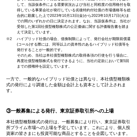
して、当該仮条件による需要状況および当社と同程度の信用格付を取
得している事業会社が発行している劣後特約付社債の市場価格等を総
合的に勘案した上で2023年10月13日(金)から2023年10月17日(火)ま
での間のいずれかの日に決定されます。なお、当該仮条件は、当社が
受領した第1回社債型種類株式の公正価値に関する評価報告書を踏ま
えて決定しています。
※2
ハイブリッド社債の場合、借換制限によって、発行会社が期限前償還
(コール)する際には、同等以上の資本性のあるハイブリッド社債等を
発行することが一般的です。
そのため、当社は本社債型種類株式の取得条項の行使を行う場合に、
再度社債型種類株式を発行できるように、当社の定款において第5回
までの授権枠を設定しています。
一方で、一般的なハイブリッド社債とは異なり、本社債型種類株
式の発行により調達した金額は会計上も資本として計上されま
す。
③一般募集による発行、東京証券取引所への上場
本社債型種類株式の発行は、一般募集により行い、東京証券取引
所プライム市場への上場を予定しています。これにより、個人投
資家の皆さまにも投資可能な商品とすることを企図しています。