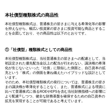
本社債型種類株式の商品性
本社債型種類株式は、普通株主の皆さまに与える希薄化等の影響
を抑えながら、幅広い投資家の皆さまに投資可能な商品とするこ
とを企図しており、その商品性は以下のとおりです。
①「社債型」種類株式としての商品性
本社債型種類株式は、当社普通株主の皆さまへの配慮として、当
初設定された優先配当金以上の配当が行われない、議決権の希薄
化が生じないといった「社債」に類似した側面と、自己資本の拡
充という「株式」の側面を兼ね備えたハイブリッドな設計として
います。
そのため、本社債型種類株式の発行については、普通株主の皆さ
まの議決権が希薄化することなく、また、普通株式による増資に
比べて普通株式に係るROEやEPSを含む当社財務指標への影響に
※
より配慮
しつつ、健全な財務基盤を確保するための自己資本の
拡充を実現することが可能であると考えています。