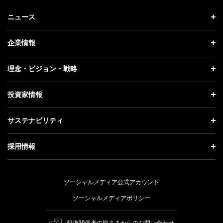
ニュース
ニュース トップ
企業情報
プレスリリース
企業情報 トップ
理念・ビジョン・戦略
お知らせ
社長メッセージ
理念・ビジョン・戦略 トップ
投資家情報
更新情報
会社概要
成長戦略「Activate AI for Society」
投資家情報 トップ
記者説明会
サステナビリティ
事業紹介
技術戦略
経営方針
ソフトバンクニュース
サステナビリティ トップ
ガバナンス
採用情報
人材戦略
IRライブラリー
トップメッセージ
社会貢献活動
採用情報 トップ
財務情報
ESG方針・体制
ソーシャルメディア公式アカウント
公開情報
新卒採用
個人投資家の皆さまへ
ソーシャルメディアポリシー
価値創造プロセス
キャリア採用
株式と社債について
報道関係者の皆さまからのお問い合わせ