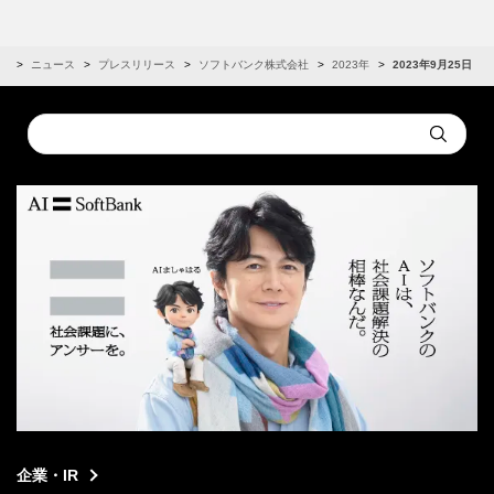
R
ニュース
プレスリリース
ソフトバンク株式会社
2023年
2023年9月25日
Conduct
Submit
a
search
企業・IR