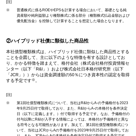
[注]
※
普通株式に係るROEやEPSを計算する場合において、基礎となる純
資産額や純利益額より種類株式に係る部分（種類株式払込金額および
優先配当金）を控除して計算することを想定した場合となります。
②ハイブリッド社債に類似した商品性
本社債型種類株式は、ハイブリッド社債に類似した商品性とする
ことを企図して、主に以下のような特徴を有する設計としてお
り、かかる特徴を踏まえて、格付会社（株式会社格付投資情報セ
ンター（以下「R&I」）および株式会社日本格付研究所（以下
「JCR」））からは資金調達額の50％につき資本性の認定を取得
※
する予定です
。
[注]
※
第1回社債型種類株式について、当社はR&IからA-の予備格付を2023
年9月25日付で取得しており、また、R&IからA-の本格付を条件決定
日（以下に定義します。）付で取得する予定です。なお、予備格付の
付与以降にR&Iが入手する情報によっては、本格付が予備格付と異な
る符号となる可能性があります。加えて、第1回社債型種類株式につ
いて、当社はJCRからAの予備格付を2023年9月25日付で取得してお
り、また、JCRからAの本格付を条件決定日付で取得する予定です。