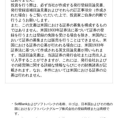
投資を行う際は、必ず当社が作成する発行登録目論見書、
発行登録追補目論見書およびそれらの訂正事項分（作成さ
れた場合）をご覧いただいた上で、投資家ご自身の判断で
行うようお願いします。
また、この文書は米国における証券の募集を構成するもの
ではありません。米国1933年証券法に基づいて証券の登
録を行うまたは登録の免除を受ける場合を除き、米国内に
おいて証券の募集または販売を行うことはできません。米
国における証券の公募が行われる場合には、米国1933年
証券法に基づいて作成される英文目論見書が用いられま
す。当該目論見書は、当該証券の発行会社または売出人よ
り入手することができますが、これには、発行会社および
その経営陣に関する詳細な情報ならびにその財務諸表が記
載されます。なお、本件においては米国における証券の公
募は行われません。
SoftBankおよびソフトバンクの名称、ロゴは、日本国およびその他の
国におけるソフトバンクグループ株式会社の登録商標または商標で
す。