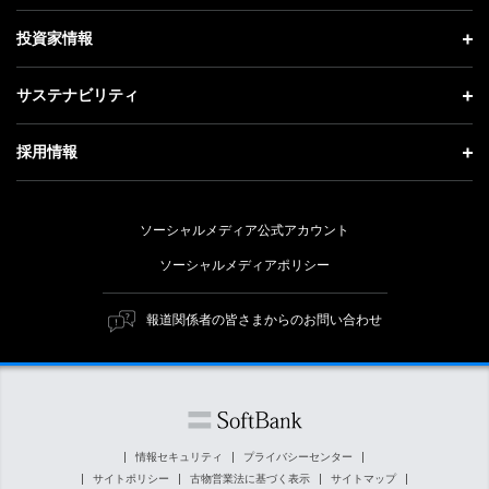
お知らせ
社長メッセージ
理念・ビジョン・戦略 トップ
投資家情報
更新情報
会社概要
成長戦略「Activate AI for Society」
投資家情報 トップ
記者説明会
サステナビリティ
事業紹介
技術戦略
経営方針
ソフトバンクニュース
サステナビリティ トップ
ガバナンス
採用情報
人材戦略
IRライブラリー
トップメッセージ
社会貢献活動
採用情報 トップ
財務情報
ESG方針・体制
ソーシャルメディア公式アカウント
公開情報
新卒採用
個人投資家の皆さまへ
ソーシャルメディアポリシー
価値創造プロセス
キャリア採用
株式と社債について
マテリアリティ（重要課題）
報道関係者の皆さまからのお問い合わせ
障がい者採用
コーポレート・ガバナンス
ESGの主な取り組み
ソフトバンク クルー採用
IRニュース
ESG関連資料
外部評価・イニシアチブ
情報セキュリティ
プライバシーセンター
サイトポリシー
古物営業法に基づく表示
サイトマップ