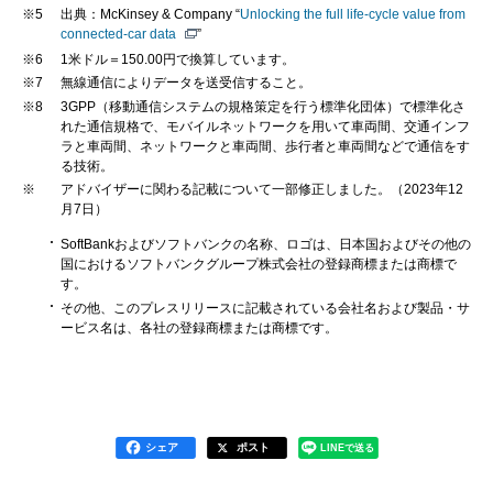
※5
出典：McKinsey & Company “
Unlocking the full life-cycle value from
connected-car data
”
※6
1米ドル＝150.00円で換算しています。
※7
無線通信によりデータを送受信すること。
※8
3GPP（移動通信システムの規格策定を行う標準化団体）で標準化さ
れた通信規格で、モバイルネットワークを用いて車両間、交通インフ
ラと車両間、ネットワークと車両間、歩行者と車両間などで通信をす
る技術。
※
アドバイザーに関わる記載について一部修正しました。（2023年12
月7日）
SoftBankおよびソフトバンクの名称、ロゴは、日本国およびその他の
国におけるソフトバンクグループ株式会社の登録商標または商標で
す。
その他、このプレスリリースに記載されている会社名および製品・サ
ービス名は、各社の登録商標または商標です。
シェア
ポスト
LINEで送る