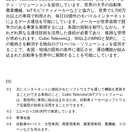
ティ・ソリューションを提供しています。世界の大手の自動車、
農業機械、IoTモビリティメーカーなどと協力し、世界で1,700万
台以上の車両で利用され、毎日10億件のモバイルインターネット
によるデータ通信を可能にしています。メーカーが世界規模で競
争力のある事業を展開するには、各国の規制を順守しながら、そ
れぞれ異なる通信技術を活用した接続が必要であり、複雑な管理
が求められます。Cubic Telecomは、90以上のMNOと契約し、こ
の複雑さを解消する独自のグローバル・ソリューションを提供す
ることで、各国・地域の固有の条件に適応させ、通信機能が組み
込まれた自動車を世界中に展開することを可能にしています。
[注]
※1
主にインターネットに接続されたソフトウエアを通じて機能を更新す
ることができる車両のこと。Cubic TelecomのIoTプラットフォーム
は、製造時に車両に組み込まれるため、自動車メーカーはソフトウエ
ア定義型の技術を活用することができます。
※2
1ユーロ＝158.00円で換算しています。
※3
希薄化後
※4
自動車やバイク、大型車両、商業用車両、農業用車両、重機械、ドロ
ーンなどを含みます。