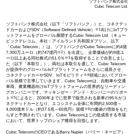
ソフトバンク株式会社
Cubic Telecom Ltd.
ソフトバンク株式会社（以下「ソフトバンク」）と、コネクテッ
※1
ドカーおよびSDV（Software Defined Vehicle）
向けにIoTプラ
ットフォームをグローバル展開するCubic Telecom Ltd.（キュー
ビックテレコム、本社：アイルランド共和国ダブリン、以下
「Cubic Telecom」）は、ソフトバンクがCubic Telecomに約4億
※2
7,300万ユーロ（約747億円
）を出資し、企業価値が約9億ユ
※3
ーロ以上ある同社株式の51.0％
を取得することで合意しまし
た（以下「本取引」）。両社は本取引を通して、Cubic Telecom
が提供中のグローバルIoTプラットフォームをさらに成長させ、
※4
コネクテッドカーやSDV、IoTモビリティ
領域においてグロー
バル規模で主導していきます。Cubic Telecomは、自動車や交通
車両、農業機器向けIoTプラットフォームの世界的なリーディン
グカンパニーです。マッキンゼー・アンド・カンパニーのリポー
※5
ト
によると、2030年までに世界で販売される新車の95％がコ
ネクテッドカーとなり、エコシステム全体に年間約2,500億～
※6
4,000億米ドル（約37.5兆～60兆円）規模
の価値の増加をもた
らすと予測されています。Cubic Telecomはこの急成長する市場
において、世界トップのシェア獲得を目指します。
Cubic TelecomのCEOであるBarry Napier（バリー・ネーピア）