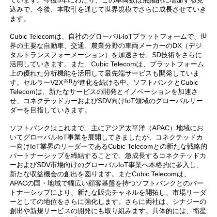
込みで、今後、本取引を通じて世界規模でさらに成長させていき
ます。
Cubic Telecomは、自社のグローバルIoTプラットフォームで、世
界の主要な自動車、交通、農業分野の車両メーカーのDX（デジ
タルトランスフォーメーション）を加速させ、SD技術をさらに
活用していきます。また、Cubic Telecomは、プラットフォーム
上の優れた分析機能を活用して最先端サービスも開発していま
※8
す。セルラーV2X
が進化を続ける中、ソフトバンクとCubic
Telecomは、新たなサービスの開発とイノベーションを加速さ
せ、コネクテッドカーおよびSDV向けIoT領域のグローバルリー
ダーを目指していきます。
ソフトバンクはこれまで、主にアジア太平洋（APAC）地域にお
いてグローバルIoT事業を展開してきましたが、コネクテッドカ
ー向けIoT業界のリーダーであるCubic Telecomとの新たな戦略的
パートナーシップを締結することで、急成長するコネクテッドカ
ーおよびSDV市場向けのグローバルIoT事業へ本格的に参入し、
新たな収益機会の創出を図ります。またCubic Telecomは、
APACの国・地域で幅広い顧客基盤を持つソフトバンクとのパー
トナーシップにより、新たな販売チャネルを開拓し、市場リーダ
ーとしての地位をさらに強化します。さらに両社は、シナジーの
創出や新規サービスの開発にも取り組みます。具体的には、衛星