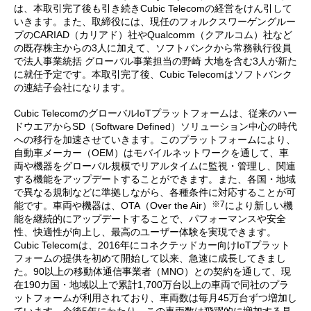
は、本取引完了後も引き続きCubic Telecomの経営をけん引して
いきます。また、取締役には、現任のフォルクスワーゲングルー
プのCARIAD（カリアド）社やQualcomm（クアルコム）社など
の既存株主からの3人に加えて、ソフトバンクから常務執行役員
で法人事業統括 グローバル事業担当の野崎 大地を含む3人が新た
に就任予定です。本取引完了後、Cubic Telecomはソフトバンク
の連結子会社になります。
Cubic TelecomのグローバルIoTプラットフォームは、従来のハー
ドウエアからSD（Software Defined）ソリューション中心の時代
への移行を加速させていきます。このプラットフォームにより、
自動車メーカー（OEM）はモバイルネットワークを通して、車
両や機器をグローバル規模でリアルタイムに監視・管理し、関連
する機能をアップデートすることができます。また、各国・地域
で異なる規制などに準拠しながら、各種条件に対応することが可
※7
能です。車両や機器は、OTA（Over the Air）
により新しい機
能を継続的にアップデートすることで、パフォーマンスや安全
性、快適性が向上し、最高のユーザー体験を実現できます。
Cubic Telecomは、2016年にコネクテッドカー向けIoTプラット
フォームの提供を初めて開始して以来、急速に成長してきまし
た。90以上の移動体通信事業者（MNO）との契約を通して、現
在190カ国・地域以上で累計1,700万台以上の車両で同社のプラ
ットフォームが利用されており、車両数は毎月45万台ずつ増加し
ています。今後5年にわたり、この車両数は飛躍的に増加する見