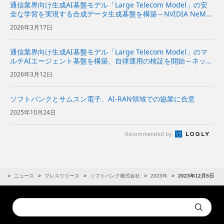
通信業界向け生成AI基盤モデル「Large Telecom Model」の安
全な学習を実現する合成データ生成基盤を構築～NVIDIA NeMo
Safe Synthesizerを活用して、データ品質の保持と情報保護を両
2026年3月17日
立～ | 企業・IR ...
通信業界向け生成AI基盤モデル「Large Telecom Model」のマ
ルチAIエージェント基盤を構築、自律運用の検証を開始～ネット
ワーク運用業務の分析から判断、実行までの自動化を推進～
2026年3月12日
ソフトバンクとサムスン電子、AI-RAN領域での協業に合意
2025年10月24日
Recommended by
R
ニュース
プレスリリース
ソフトバンク株式会社
2023年
2023年12月5日
Conduct
Submit
a
search