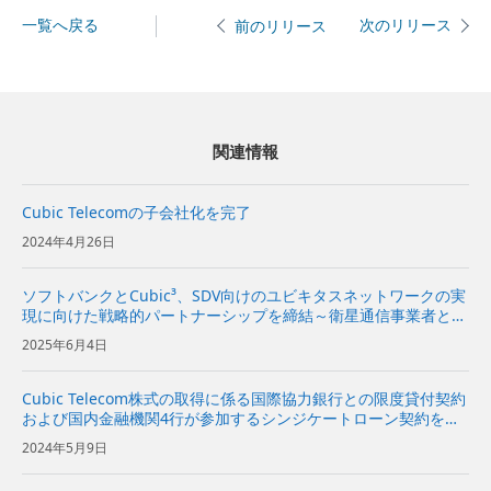
一覧へ戻る
次のリリース
前のリリース
関連情報
Cubic Telecomの子会社化を完了
2024年4月26日
ソフトバンクとCubic³、SDV向けのユビキタスネットワークの実
現に向けた戦略的パートナーシップを締結～衛星通信事業者と連
携してコネクテッドカー向けソリューションの商用化を目指す～
2025年6月4日
Cubic Telecom株式の取得に係る国際協力銀行との限度貸付契約
および国内金融機関4行が参加するシンジケートローン契約を締
結
2024年5月9日