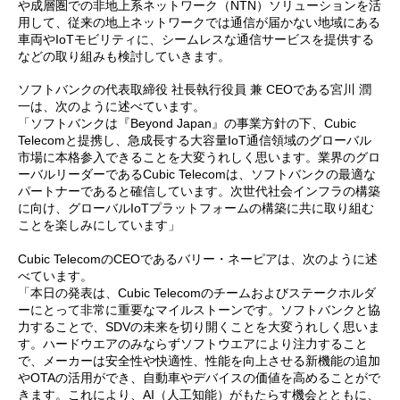
や成層圏での非地上系ネットワーク（NTN）ソリューションを活
用して、従来の地上ネットワークでは通信が届かない地域にある
車両やIoTモビリティに、シームレスな通信サービスを提供する
などの取り組みも検討していきます。
ソフトバンクの代表取締役 社長執行役員 兼 CEOである宮川 潤
一は、次のように述べています。
「ソフトバンクは『Beyond Japan』の事業方針の下、Cubic
Telecomと提携し、急成長する大容量IoT通信領域のグローバル
市場に本格参入できることを大変うれしく思います。業界のグロ
ーバルリーダーであるCubic Telecomは、ソフトバンクの最適な
パートナーであると確信しています。次世代社会インフラの構築
に向け、グローバルIoTプラットフォームの構築に共に取り組む
ことを楽しみにしています」
Cubic TelecomのCEOであるバリー・ネーピアは、次のように述
べています。
「本日の発表は、Cubic Telecomのチームおよびステークホルダ
ーにとって非常に重要なマイルストーンです。ソフトバンクと協
力することで、SDVの未来を切り開くことを大変うれしく思いま
す。ハードウエアのみならずソフトウエアにより注力すること
で、メーカーは安全性や快適性、性能を向上させる新機能の追加
やOTAの活用ができ、自動車やデバイスの価値を高めることがで
きます。これにより、AI（人工知能）がもたらす機会とともに、