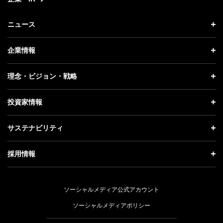
ニュース
ニュース トップ
企業情報
プレスリリース
企業情報 トップ
理念・ビジョン・戦略
お知らせ
社長メッセージ
理念・ビジョン・戦略 トップ
投資家情報
更新情報
会社概要
成長戦略「Activate AI for Society」
投資家情報 トップ
記者説明会
サステナビリティ
事業紹介
技術戦略
経営方針
ソフトバンクニュース
サステナビリティ トップ
ガバナンス
採用情報
人材戦略
IRライブラリー
トップメッセージ
社会貢献活動
採用情報 トップ
財務情報
ESG方針・体制
ソーシャルメディア公式アカウント
公開情報
新卒採用
個人投資家の皆さまへ
ソーシャルメディアポリシー
価値創造プロセス
キャリア採用