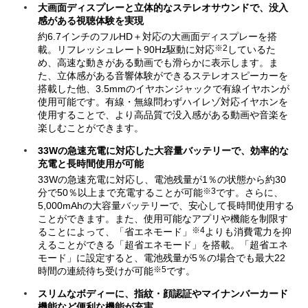
大画面ディスプレーと立体的なステレオサウンドで、没入
感がある視聴体験を実現
約6.7インチのフルHD＋対応の大画面ディスプレーを搭
※2
載。リフレッシュレート90Hz駆動に対応
しているた
め、高速な動きがある動画でも滑らかに表示します。ま
た、立体感がある音響体験ができるステレオスピーカーを
搭載した他、3.5mmのイヤホンジャックで有線イヤホンが
使用可能です。有線・無線問わずハイレゾ対応イヤホンを
使用することで、より高品質で没入感がある動画や音楽を
楽しむことができます。
33Wの急速充電に対応した大容量バッテリーで、効率的な
充電と長時間使用が可能
33Wの急速充電に対応し、電池残量が1％の状態から約30
※3
分で50％以上まで充電することが可能
です。さらに、
5,000mAhの大容量バッテリーで、安心して長時間使用する
ことができます。また、使用可能なアプリや機能を制限す
※4
ることによって、「省エネモード」
よりも消費電力を抑
えることができる「超省エネモード」を搭載。「超省エネ
モード」に設定すると、電池残量が5％の場合でも最大22
※5
時間の連続待ち受けが可能
です。
スリムなボディーに、指紋・顔認証やマイナンバーカード
機能など便利な機能が充実