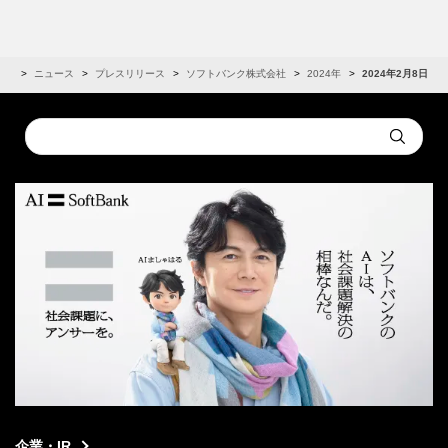
IR
ニュース
プレスリリース
ソフトバンク株式会社
2024年
2024年2月8日
Conduct
Submit
a
search
企業・IR