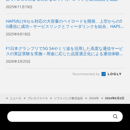
2025年11月19日
HAPS向け6セル対応の大容量のペイロードを開発、上空からの5
G通信に成功～サービスリンクとフィーダリンクを結合、HAPS
の商用サービスでの実装に向けて広域で、かつ安定した通信を実
2025年9月18日
証～
F1日本グランプリで5G SAやミリ波を活用した高度な通信サービ
スの実証実験を実施～用途に応じた品質適正化による通信体験の
向上と新たなユースケースの創出を目指す～
2026年3月25日
Recommended by
IR
ニュース
プレスリリース
ソフトバンク株式会社
2024年
2024年6月4日
Conduct
Submit
a
search