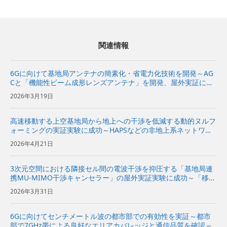
関連情報
6Gに向けて基地局アンテナの簡素化・省電力化技術を開発～AG
Cと「機能性ビーム成形レンズアンテナ」を開発、屋外実証に成
功～
2026年3月19日
高速移動する上空基地局から地上への干渉を低減する動的ヌルフ
ォーミングの実証実験に成功～HAPSなどの非地上系ネットワー
クと地上の通信ネットワークの周波数共用が可能に～
2026年4月21日
3次元空間における隣接セル間の電波干渉を抑圧する「基地局連
携MU-MIMO干渉キャンセラー」の屋外実証実験に成功～「移動
通信三次元空間セル構成」の実現に向けて、上空のドローンと地
2026年3月31日
上のスマホの電波干渉を抑圧～
6Gに向けてセンチメートル波の都市部での有効性を実証～都市
部で7GHz帯による良好なエリアカバレッジと通信品質を確認～