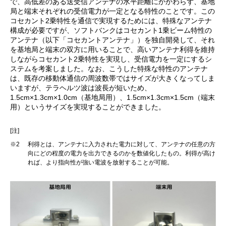
で、高低差のある送受信アンテナの水平距離にかかわらず、基地
局と端末それぞれの受信電力が一定となる特性のことです。この
コセカント2乗特性を通信で実現するためには、特殊なアンテナ
構成が必要ですが、ソフトバンクはコセカント1乗ビーム特性の
アンテナ（以下「コセカントアンテナ」）を独自開発して、それ
を基地局と端末の双方に用いることで、高いアンテナ利得を維持
しながらコセカント2乗特性を実現し、受信電力を一定にするシ
ステムを考案しました。なお、こうした特殊な特性のアンテナ
は、既存の移動体通信の周波数帯ではサイズが大きくなってしま
いますが、テラヘルツ波は波長が短いため、
1.5cm×1.3cm×1.0cm（基地局用）、1.5cm×1.3cm×1.5cm（端末
用）というサイズを実現することができました。
[注]
※2
利得とは、アンテナに入力された電力に対して、アンテナの任意の方
向にどの程度の電力を出力できるのかを数値化したもの。利得が高け
れば、より指向性が強い電波を放射することが可能。