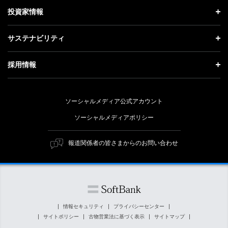
社長メッセージ
理念・ビジョン・戦略 トップ
投資家情報
更新情報
会社概要
成長戦略「Activate AI for Society」
投資家情報 トップ
記者説明会
サステナビリティ
事業紹介
技術戦略
経営方針
ソフトバンクニュース
サステナビリティ トップ
ガバナンス
採用情報
人材戦略
IRライブラリー
トップメッセージ
社会貢献活動
採用情報 トップ
財務情報
ESG方針・体制
ソーシャルメディア公式アカウント
公開情報
新卒採用
個人投資家の皆さまへ
ソーシャルメディアポリシー
価値創造プロセス
キャリア採用
株式と社債について
マテリアリティ（重要課題）
報道関係者の皆さまからのお問い合わせ
障がい者採用
コーポレート・ガバナンス
ESGの主な取り組み
ソフトバンク クルー採用
IRニュース
ESG関連資料
外部評価・イニシアチブ
情報セキュリティ
プライバシーセンター
サイトポリシー
古物営業法に基づく表示
サイトマップ
社会貢献活動