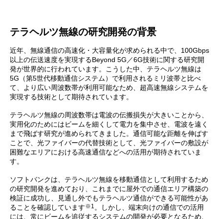
テラヘルツ無線の研究開発の背景
近年、無線通信の高速化・大容量化が求められる中で、100Gbps
以上の伝送速度を実現するBeyond 5G／6G技術に関する研究開
発が世界的に行われています。こうした中、テラヘルツ無線は
5G（第5世代移動通信システム）で利用されるミリ波帯と比べ
て、より広い周波数帯が利用可能なため、超高速無線システムを
実現する技術として期待されています。
テラヘルツ無線の周波数帯は電波の伝搬損失が大きいことから、
実用化のためにはビームを細くして電力を集中させ、電波を遠く
まで飛ばす研究が進められてきました。通信可能な距離を伸ばす
ことで、光ファイバーの代替技術として、光ファイバーの敷設が
困難なエリアにおける高速通信などへの活用が期待されていま
す。
ソフトバンクは、テラヘルツ無線を移動通信として利用するため
の研究開発を進めており、これまでに屋外での通信エリア構築の
検証に成功し、見通し外でもテラヘルツ通信ができる可能性があ
※1
ることを確認しています
。しかし、端末向けの通信での活用
には、常にビームを追従するシステムの開発が必要となるため、