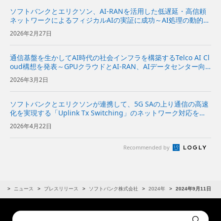
ソフトバンクとエリクソン、AI-RANを活用した低遅延・高信頼
ネットワークによるフィジカルAIの実証に成功～AI処理の動的な
オフロードと通信ネットワークの最適化により、安定したフィジ
2026年2月27日
カルAIを実現～
通信基盤を生かしてAI時代の社会インフラを構築するTelco AI Cl
oud構想を発表～GPUクラウドとAI-RAN、AIデータセンター向
けソフトウエアを統合し、AIインフラプロバイダーを目指す～
2026年3月2日
ソフトバンクとエリクソンが連携して、5G SAの上り通信の高速
化を実現する「Uplink Tx Switching」のネットワーク対応を開
始～キャリアアグリゲーションとMIMOの高度化により、AI時代
2026年4月22日
に重要な上り通信を高速化～ | 企業・I...
Recommended by
R
ニュース
プレスリリース
ソフトバンク株式会社
2024年
2024年9月11日
Conduct