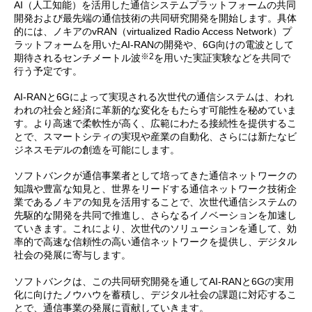
AI（人工知能）を活用した通信システムプラットフォームの共同
開発および最先端の通信技術の共同研究開発を開始します。具体
的には、ノキアのvRAN（virtualized Radio Access Network）プ
ラットフォームを用いたAI-RANの開発や、6G向けの電波として
※2
期待されるセンチメートル波
を用いた実証実験などを共同で
行う予定です。
AI-RANと6Gによって実現される次世代の通信システムは、われ
われの社会と経済に革新的な変化をもたらす可能性を秘めていま
す。より高速で柔軟性が高く、広範にわたる接続性を提供するこ
とで、スマートシティの実現や産業の自動化、さらには新たなビ
ジネスモデルの創造を可能にします。
ソフトバンクが通信事業者として培ってきた通信ネットワークの
知識や豊富な知見と、世界をリードする通信ネットワーク技術企
業であるノキアの知見を活用することで、次世代通信システムの
先駆的な開発を共同で推進し、さらなるイノベーションを加速し
ていきます。これにより、次世代のソリューションを通して、効
率的で高速な信頼性の高い通信ネットワークを提供し、デジタル
社会の発展に寄与します。
ソフトバンクは、この共同研究開発を通してAI-RANと6Gの実用
化に向けたノウハウを蓄積し、デジタル社会の課題に対応するこ
とで、通信事業の発展に貢献していきます。