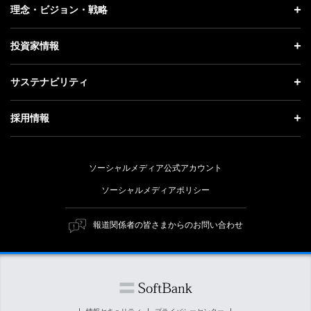
企業情報 トップ
理念・ビジョン・戦略
お知らせ
社長メッセージ
理念・ビジョン・戦略 トップ
投資家情報
更新情報
会社概要
成長戦略「Activate AI for Society」
投資家情報 トップ
記者説明会
サステナビリティ
事業紹介
技術戦略
経営方針
ソフトバンクニュース
サステナビリティ トップ
ガバナンス
採用情報
人材戦略
IRライブラリー
トップメッセージ
社会貢献活動
採用情報 トップ
財務情報
ESG方針・体制
ソーシャルメディア公式アカウント
公開情報
新卒採用
個人投資家の皆さまへ
ソーシャルメディアポリシー
価値創造プロセス
キャリア採用
株式と社債について
マテリアリティ（重要課題）
報道関係者の皆さまからのお問い合わせ
障がい者採用
コーポレート・ガバナンス
ESGの主な取り組み
ソフトバンク クルー採用
IRニュース
ESG関連資料
外部評価・イニシアチブ