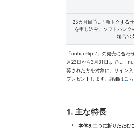
※6
25カ月目
に「新トクするサ
を申し込み、ソフトバンク
場合の
「nubia Flip 2」の発売に
月23日から3月31日までに「n
募された方を対象に、サイン入り
プレゼントします。詳細は
こち
1. 主な特長
本体を二つに折りたたむ