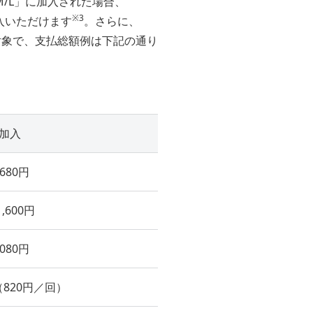
M/L」に加入された場合、
※3
ご購入いただけます
。さらに、
対象で、支払総額例は下記の通り
に加入
,680円
,600円
,080円
円（820円／回）