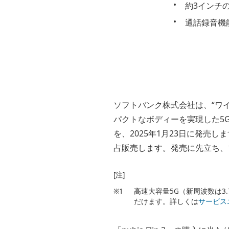
約3インチ
通話録音機
ソフトバンク株式会社は、“ワ
パクトなボディーを実現した5
を、2025年1月23日に発売し
占販売します。発売に先立ち、
[注]
※1
高速大容量5G（新周波数は3
だけます。詳しくは
サービス