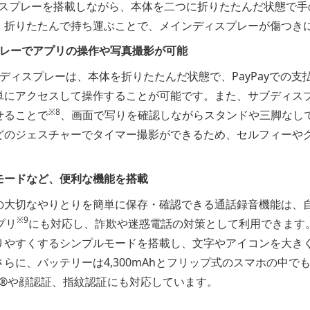
ディスプレーを搭載しながら、本体を二つに折りたたんだ状態で
。折りたたんで持ち運ぶことで、メインディスプレーが傷つき
プレーでアプリの操作や写真撮影が可能
ディスプレーは、本体を折りたたんだ状態で、PayPayでの支払
単にアクセスして操作することが可能です。また、サブディス
※8
せることで
、画面で写りを確認しながらスタンドや三脚なし
どのジェスチャーでタイマー撮影ができるため、セルフィーや
モードなど、便利な機能を搭載
の大切なやりとりを簡単に保存・確認できる通話録音機能は、
※9
プリ
にも対応し、詐欺や迷惑電話の対策として利用できます
りやすくするシンプルモードを搭載し、文字やアイコンを大き
らに、バッテリーは4,300mAhとフリップ式のスマホの中で
®や顔認証、指紋認証にも対応しています。