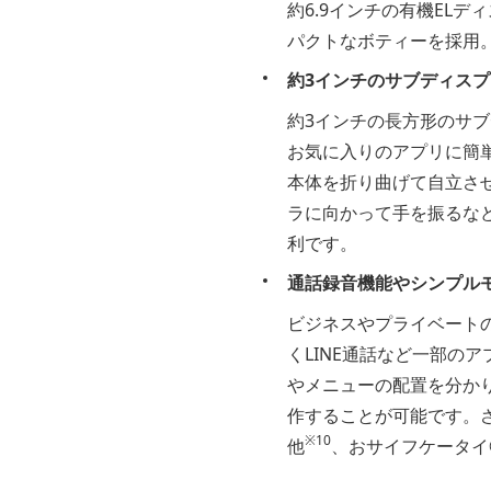
約6.9インチの有機EL
パクトなボティーを採用
約3インチのサブディス
約3インチの長方形のサブ
お気に入りのアプリに簡
本体を折り曲げて自立さ
ラに向かって手を振るな
利です。
通話録音機能やシンプル
ビジネスやプライベート
くLINE通話など一部のア
やメニューの配置を分か
作することが可能です。さ
※10
他
、おサイフケータイ