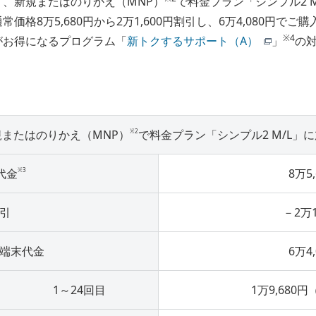
に当たり、新規またはのりかえ（MNP）
で料金プラン「シンプル2 
金を通常価格8万5,680円から2万1,600円割引し、6万4,080円で
※4
象機種がお得になるプログラム「
新トクするサポート（A）
」
の
※2
規またはのりかえ（MNP）
で料金プラン「シンプル2 M/L」
※3
代金
8万5
引
－2万1
端末代金
6万4
1～24回目
1万9,680