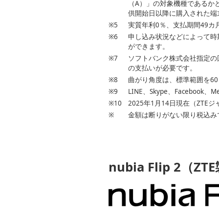
（A）」の対象機種であるか
供開始日以降に購入された端
※5
実質年利0％、支払期間49カ月
※6
申し込み状況などによって時期
ができます。
※7
ソフトバンク株式会社指定の
の支払いが必要です。
※8
曲がり角度は、標準範囲を6
※9
LINE、Skype、Faceboo
※10
2025年1月14日現在（ZT
※
金額は断りがない限り税込み
nubia Flip 2（ZT