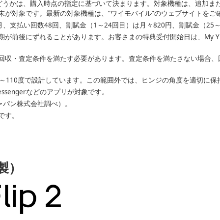
どうかは、購入時点の指定に基づいて決まります。対象機種は、追加ま
末が対象です。最新の対象機種は、“ワイモバイル”のウェブサイトをご
、支払い回数48回、割賦金（1～24回目）は月々820円、割賦金（25～4
が前後にずれることがあります。お客さまの特典受付開始日は、My Y!m
回収・査定条件を満たす必要があります。査定条件を満たさない場合、回収
0～110度で設計しています。この範囲外では、ヒンジの角度を適切に
k、Messengerなどのアプリが対象です。
Eジャパン株式会社調べ）。
です。
E製）