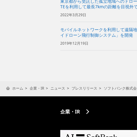
東京都から受託した孤立地域へのドロー
TEを利用して最長7kmの距離を目視外
～
2022年3月29日
モバイルネットワークを利用して遠隔
イドローン飛行制御システム」を開発
2019年12月19日
ホーム
企業・IR
ニュース
プレスリリース
ソフトバンク株式会
企業・IR