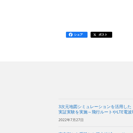
シェア
ポスト
3次元地図シミュレーションを活用した
実証実験を実施～飛行ルートやLTE電
基づき、往復約8kmを安全に自動飛行
2022年7月27日