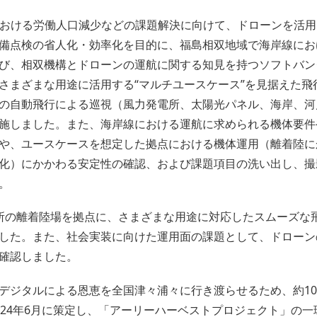
おける労働人口減少などの課題解決に向けて、ドローンを活用
備点検の省人化・効率化を目的に、福島相双地域で海岸線にお
び、相双機構とドローンの運航に関する知見を持つソフトバン
さまざまな用途に活用する“マルチユースケース”を見据えた飛
の自動飛行による巡視（風力発電所、太陽光パネル、海岸、河
施しました。また、海岸線における運航に求められる機体要件
や、ユースケースを想定した拠点における機体運用（離着陸に
化）にかかわる安定性の確認、および課題項目の洗い出し、撮
。
所の離着陸場を拠点に、さまざまな用途に対応したスムーズな
した。また、社会実装に向けた運用面の課題として、ドローン
確認しました。
デジタルによる恩恵を全国津々浦々に行き渡らせるため、約1
024年6月に策定し、「アーリーハーベストプロジェクト」の