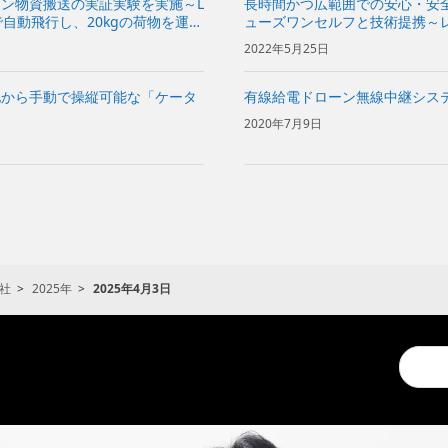
ン物資搬送の実証実験を実施～L
長時間かつ広範囲での安心・安
で自動飛行し、20kgの荷物を運搬
ューズワンセルフと技術提携～
た飛行シミュレーションや、長
2022年5月25日
施～
地から手動で操縦可能な「ケータ
有線給電ドローン無線中継シス
2020年7月9日
社
2025年
2025年4月3日
Conduc
a
search