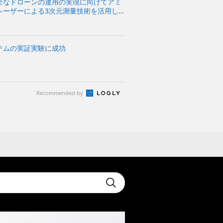
全なドローンの運用の実現に向けてアミ
レーザーによる3次元測量技術を活用し
時間飛行できるドローンの技術検証を実
テムの実証実験に成功
Recommended by
t
Submit