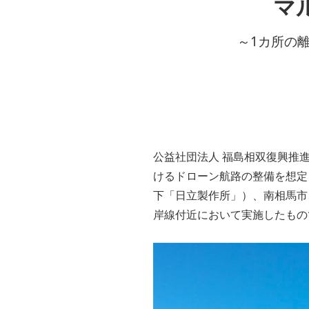
マ
～1カ所の
公益社団法人 福島相双復興推
けるドローン航路の整備を想定
下「日立製作所」）、南相馬市
岸線付近において実施したもの