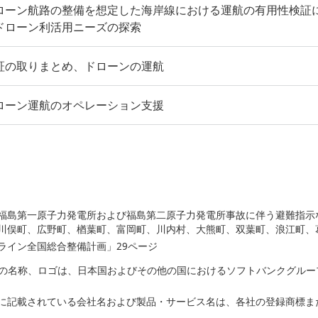
ローン航路の整備を想定した海岸線における運航の有用性検証
ドローン利活用ニーズの探索
証の取りまとめ、ドローンの運航
ローン運航のオペレーション支援
福島第一原子力発電所および福島第二原子力発電所事故に伴う避難指示
川俣町、広野町、楢葉町、富岡町、川内村、大熊町、双葉町、浪江町、
ライン全国総合整備計画」29ページ
バンクの名称、ロゴは、日本国およびその他の国におけるソフトバンクグル
に記載されている会社名および製品・サービス名は、各社の登録商標ま