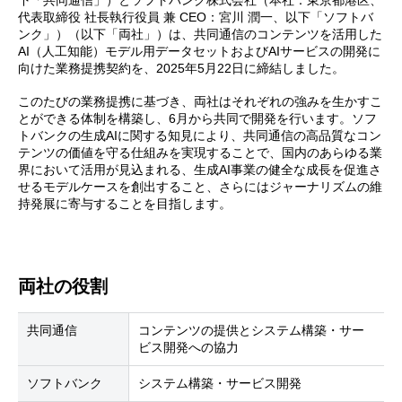
下「共同通信」）とソフトバンク株式会社（本社：東京都港区、
代表取締役 社長執行役員 兼 CEO：宮川 潤一、以下「ソフトバ
ンク」）（以下「両社」）は、共同通信のコンテンツを活用した
AI（人工知能）モデル用データセットおよびAIサービスの開発に
向けた業務提携契約を、2025年5月22日に締結しました。
このたびの業務提携に基づき、両社はそれぞれの強みを生かすこ
とができる体制を構築し、6月から共同で開発を行います。ソフ
トバンクの生成AIに関する知見により、共同通信の高品質なコン
テンツの価値を守る仕組みを実現することで、国内のあらゆる業
界において活用が見込まれる、生成AI事業の健全な成長を促進さ
せるモデルケースを創出すること、さらにはジャーナリズムの維
持発展に寄与することを目指します。
両社の役割
共同通信
コンテンツの提供とシステム構築・サー
ビス開発への協力
ソフトバンク
システム構築・サービス開発