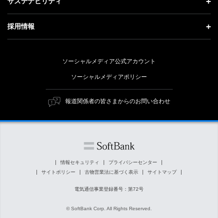
記者説明会
サステナビリティ
事業紹介
技術戦略
経営方針
ソフトバンクニュース
サステナビリティ トップ
ガバナンス
採用情報
人材戦略
IRライブラリー
トップメッセージ
社会貢献活動
採用情報 トップ
財務情報
ESG方針・体制
ソーシャルメディア公式アカウント
公開情報
新卒採用
個人投資家の皆さまへ
ソーシャルメディアポリシー
価値創造プロセス
キャリア採用
株式と社債について
マテリアリティ（重要課題）
報道関係者の皆さまからのお問い合わせ
障がい者採用
コーポレート・ガバナンス
ESGの主な取り組み
ソフトバンク クルー採用
IRニュース
ESG関連資料
外部評価・イニシアチブ
情報セキュリティ
プライバシーセンター
サイトポリシー
古物営業法に基づく表示
サイトマップ
社会貢献活動
電気通信事業登録番号：第72号
© SoftBank Corp. All Rights Reserved.