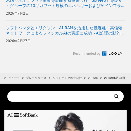
米国でネオクラウド事業を展開する事業会社「SB Neo」を設立
～グループの10ギガワット規模のエネルギーおよびAIインフラを
基に、米国の企業向けにネオクラウドサービスを提供～
2026年7月2日
ソフトバンクとエリクソン、AI-RANを活用した低遅延・高信頼
ネットワークによるフィジカルAIの実証に成功～AI処理の動的な
オフロードと通信ネットワークの最適化により、安定したフィジ
2026年2月27日
カルAIを実現～
Recommended by
R
ニュース
プレスリリース
ソフトバンク株式会社
2025年
2025年5月23日
Conduct
Submit
a
search