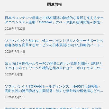
関連情報
日本のコンテンツ産業と生成AI開発の持続的な発展を支えるデー
タエコシステム基盤「GaranAI」のベータ版を提供開始～多段階
加工でデータを保護し、コンテンツホルダーの新たな収益機会と
2026年7月22日
AI開発事業者の価値創出を支援～ | 企業・IR | ソフ...
ソフトバンクとSierra、AIエージェントでカスタマーサポートの
顧客体験を変革するサービスの日本展開に向けた戦略的パートナ
ーシップ契約を締結〜Sierraの対話型AIプラットフォームをソフ
2026年7月14日
トバンクが日本市場で独占販売代理店として販売開始〜...
法人向け次世代セルラーPCの開発に向けた協業を開始～URSPと
モバイルネットワークの機能を組み合わせて、ゼロトラストの考
え方に基づくセキュリティーの実現を目指す～
2026年3月2日
ソフトバンクとTOPPANホールディングス、HAPS向け超軽量・
高耐久性の翼用膜材を共同開発～強力な紫外線や極低温などの成
層圏の極限環境に対応し、HAPSの長期運用を可能に～
2026年4月27日