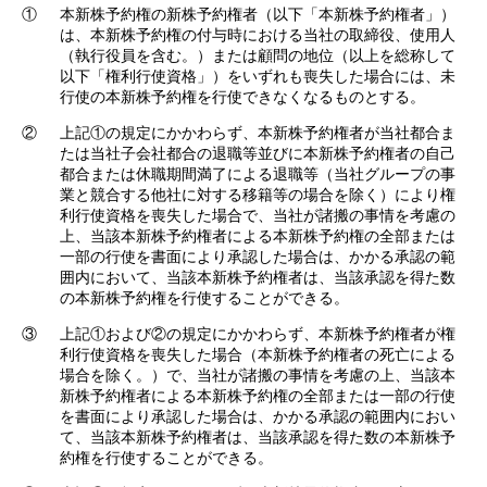
①
本新株予約権の新株予約権者（以下「本新株予約権者」）
は、本新株予約権の付与時における当社の取締役、使用人
（執行役員を含む。）または顧問の地位（以上を総称して
以下「権利行使資格」）をいずれも喪失した場合には、未
行使の本新株予約権を行使できなくなるものとする。
②
上記①の規定にかかわらず、本新株予約権者が当社都合ま
たは当社子会社都合の退職等並びに本新株予約権者の自己
都合または休職期間満了による退職等（当社グループの事
業と競合する他社に対する移籍等の場合を除く）により権
利行使資格を喪失した場合で、当社が諸搬の事情を考慮の
上、当該本新株予約権者による本新株予約権の全部または
一部の行使を書面により承認した場合は、かかる承認の範
囲内において、当該本新株予約権者は、当該承認を得た数
の本新株予約権を行使することができる。
③
上記①および②の規定にかかわらず、本新株予約権者が権
利行使資格を喪失した場合（本新株予約権者の死亡による
場合を除く。）で、当社が諸搬の事情を考慮の上、当該本
新株予約権者による本新株予約権の全部または一部の行使
を書面により承認した場合は、かかる承認の範囲内におい
て、当該本新株予約権者は、当該承認を得た数の本新株予
約権を行使することができる。