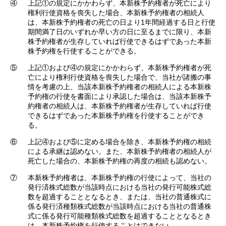
④
上記①の規定にかかわらず、本新株予約権者が死亡により
権利行使資格を喪失した場合、本新株予約権者の相続人
は、本新株予約権者の死亡の日より1年間経過する日と行使
期間満了日のいずれか早い方の日に至るまでに限り、本新
株予約権者が生存していれば行使できるはずであった本新
株予約権を行使することができる。
⑤
上記①および④の規定にかかわらず、本新株予約権者が死
亡により権利行使資格を喪失した場合で、当社が諸搬の事
情を考慮の上、当該本新株予約権者の相続人による本新株
予約権の行使を書面により承認した場合は、当該本新株予
約権者の相続人は、本新株予約権者が生存していれば行使
できるはずであった本新株予約権を行使することができ
る。
⑥
上記④および⑤に定める場合を除き、本新株予約権の相続
による承継は認めない。また、本新株予約権者の相続人が
死亡した場合の、本新株予約権の再度の相続も認めない。
⑦
本新株予約権者は、本新株予約権の行使によって、当社の
発行済株式総数が当該時点における当社の発行可能株式総
数を超過することとなるとき、または、当社の普通株式に
係る発行済種類株式総数が当該時点における当社の普通株
式に係る発行可能種類株式総数を超過することとなるとき
は、本新株予約権を行使することはできない。