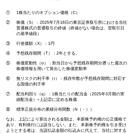
①
1株当たりのオプション価格（C）
②
株価（S）：2025年7月18日の東京証券取引所における当社
普通株式の普通取引の終値（終値がない場合は、翌取引日
の基準値段）
③
行使価額（X）：1円
④
予想残存期間（T）：2年とする。
⑤
株価変動性（σ）：割当日から予想残存期間分遡った週次の
株価情報を用いて算出した株価変動率
⑥
無リスクの利子率（r）：残存年数が予想残存期間に対応す
る国債の利子率
⑦
配当利回り（q）：1株当たりの配当金（2025年3月期の実
績配当金）÷上記②に定める株価
⑧
標準正規分布の累積分布関数（N（・））
なお、上記により算出される金額は、本新株予約権の公正価格で
あり、有利発行には該当しない。また、本新株予約権を引き受け
ようとする者は、当該払込金額の払込みに代えて、当社に対する