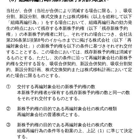
当社が、合併（当社が合併により消滅する場合に限る。）、吸収
分割、新設分割、株式交換または株式移転（以上を総称して以下
「組織再編行為」）をする場合において、組織再編行為の効力発
生の時点において残存する本新株予約権（以下「残存新株予約
権」）の本新株予約権者に対し、それぞれの場合につき、会社法
第236条第1項第8号のイからホまでに掲げる株式会社（以下「再
編対象会社」）の新株予約権を以下の条件に基づきそれぞれ交付
することとする。この場合においては、残存新株予約権は消滅す
るものとする。ただし、次の条件に沿って再編対象会社の新株予
約権を交付する旨を、吸収合併契約、新設合併契約、吸収分割契
約、新設分割計画、株式交換契約または株式移転計画において定
めた場合に限るものとする。
①
交付する再編対象会社の新株予約権の数
本新株予約権者が保有する残存新株予約権の数と同一の数
をそれぞれ交付するものとする。
②
新株予約権の目的である再編対象会社の株式の種類
再編対象会社の普通株式とする。
③
新株予約権の目的である再編対象会社の株式の数
組織再編行為の条件等を勘案の上、上記（1）に準じて決定
する。