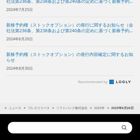
社法第236条、第238条および第240条の定めに基づく新株予約権
の発行）
2024年7月25日
新株予約権（ストックオプション）の発行に関するお知らせ（会
社法第236条、第238条および第240条の定めに基づく新株予約権
の発行）
2024年6月20日
新株予約権（ストックオプション）の発行内容確定に関するお知
らせ
2024年8月30日
Recommended by
R
ニュース
プレスリリース
ソフトバンク株式会社
2025年
2025年6月26日
Conduct
Submit
a
search