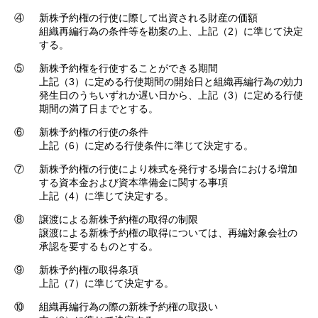
④
新株予約権の行使に際して出資される財産の価額
組織再編行為の条件等を勘案の上、上記（2）に準じて決定
する。
⑤
新株予約権を行使することができる期間
上記（3）に定める行使期間の開始日と組織再編行為の効力
発生日のうちいずれか遅い日から、上記（3）に定める行使
期間の満了日までとする。
⑥
新株予約権の行使の条件
上記（6）に定める行使条件に準じて決定する。
⑦
新株予約権の行使により株式を発行する場合における増加
する資本金および資本準備金に関する事項
上記（4）に準じて決定する。
⑧
譲渡による新株予約権の取得の制限
譲渡による新株予約権の取得については、再編対象会社の
承認を要するものとする。
⑨
新株予約権の取得条項
上記（7）に準じて決定する。
⑩
組織再編行為の際の新株予約権の取扱い