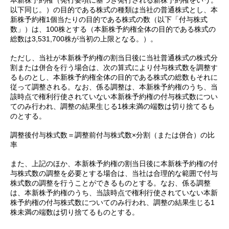
以下同じ。）の目的である株式の種類は当社の普通株式とし、本
新株予約権1個当たりの目的である株式の数（以下「付与株式
数」）は、100株とする（本新株予約権全体の目的である株式の
総数は3,531,700株が当初の上限となる。）。
ただし、当社が本新株予約権の割当日後に当社普通株式の株式分
割または併合を行う場合は、次の算式により付与株式数を調整す
るものとし、本新株予約権全体の目的である株式の総数もそれに
従って調整される。なお、係る調整は、本新株予約権のうち、当
該時点で権利行使されていない本新株予約権の付与株式数につい
てのみ行われ、調整の結果生じる1株未満の端数は切り捨てるも
のとする。
調整後付与株式数＝調整前付与株式数×分割（または併合）の比
率
また、上記のほか、本新株予約権の割当日後に本新株予約権の付
与株式数の調整を必要とする場合は、当社は合理的な範囲で付与
株式数の調整を行うことができるものとする。なお、係る調整
は、本新株予約権のうち、当該時点で権利行使されていない本新
株予約権の付与株式数についてのみ行われ、調整の結果生じる1
株未満の端数は切り捨てるものとする。