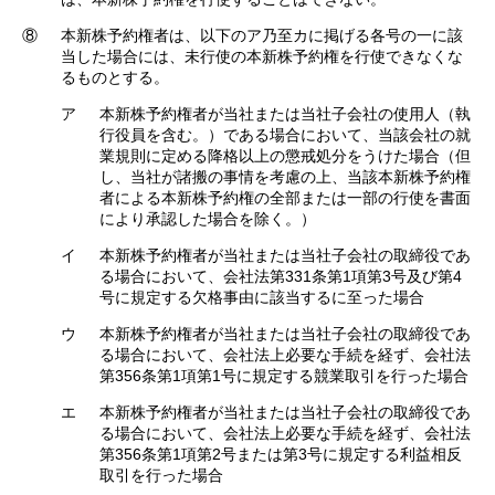
⑧
本新株予約権者は、以下のア乃至カに掲げる各号の一に該
当した場合には、未行使の本新株予約権を行使できなくな
るものとする。
ア
本新株予約権者が当社または当社子会社の使用人（執
行役員を含む。）である場合において、当該会社の就
業規則に定める降格以上の懲戒処分をうけた場合（但
し、当社が諸搬の事情を考慮の上、当該本新株予約権
者による本新株予約権の全部または一部の行使を書面
により承認した場合を除く。）
イ
本新株予約権者が当社または当社子会社の取締役であ
る場合において、会社法第331条第1項第3号及び第4
号に規定する欠格事由に該当するに至った場合
ウ
本新株予約権者が当社または当社子会社の取締役であ
る場合において、会社法上必要な手続を経ず、会社法
第356条第1項第1号に規定する競業取引を行った場合
エ
本新株予約権者が当社または当社子会社の取締役であ
る場合において、会社法上必要な手続を経ず、会社法
第356条第1項第2号または第3号に規定する利益相反
取引を行った場合