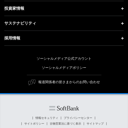
社長メッセージ
理念・ビジョン・戦略 トップ
投資家情報
更新情報
会社概要
成長戦略「Activate AI for Society」
投資家情報 トップ
記者説明会
サステナビリティ
事業紹介
技術戦略
経営方針
ソフトバンクニュース
サステナビリティ トップ
ガバナンス
採用情報
人材戦略
IRライブラリー
トップメッセージ
社会貢献活動
採用情報 トップ
財務情報
ESG方針・体制
ソーシャルメディア公式アカウント
公開情報
新卒採用
個人投資家の皆さまへ
ソーシャルメディアポリシー
価値創造プロセス
キャリア採用
株式と社債について
マテリアリティ（重要課題）
報道関係者の皆さまからのお問い合わせ
障がい者採用
コーポレート・ガバナンス
ESGの主な取り組み
ソフトバンク クルー採用
IRニュース
ESG関連資料
外部評価・イニシアチブ
情報セキュリティ
プライバシーセンター
サイトポリシー
古物営業法に基づく表示
サイトマップ