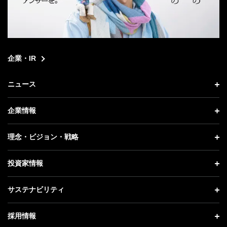
企業・IR
ニュース
ニュース トップ
企業情報
プレスリリース
企業情報 トップ
理念・ビジョン・戦略
お知らせ
社長メッセージ
理念・ビジョン・戦略 トップ
投資家情報
更新情報
会社概要
成長戦略「Activate AI for Society」
投資家情報 トップ
記者説明会
サステナビリティ
事業紹介
技術戦略
経営方針
ソフトバンクニュース
サステナビリティ トップ
ガバナンス
採用情報
人材戦略
IRライブラリー