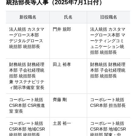
統括部長等人事（2025年7月1日付）
新役職名
氏名
旧役職名
法人統括 カスタマ
門井 規郎
法人統括 カスタマ
ーグロース本部
ーグロース本部 マ
デジタルグロース
ーケティングコミ
統括部 統括部長
ュニケーション統
括部 統括部長
財務統括 財務経理
田上 裕孝
財務統括 財務経理
本部 子会社経理統
本部 子会社経理統
括部 統括部長
括部 統括部長
兼 サステナビリテ
ィ開示準備室 室長
コーポレート統括
齊藤 剛
コーポレート統括
CSR本部 CSR推進
CSR本部 担当部長
室 室長
コーポレート統括
土居 裕一
コーポレート統括
CSR本部 地域CSR
CSR本部 地域CSR
統括部 統括部長
統括部 関東・中