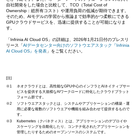
自社開発をした場合と比較して、TCO（Total Cost of
Ownership：総所有コスト）や運用負荷の低減が期待できます。
そのため、AIモデルの学習から推論まで効率的かつ柔軟にできる
GPUクラウドサービスを、迅速に提供することが可能になりま
す。
「Infrinia AI Cloud OS」の詳細は、2026年1月21日付のプレスリ
リース「
AIデータセンター向けのソフトウエアスタック『Infrinia
AI Cloud OS』を発表
」をご覧ください。
[注]
※1
ネオクラウドとは、高性能なGPU中心のインフラとAIネイティブサー
ビスを提供する大規模なAIワークロードに特化したクラウドプラット
フォーム群です。
※2
ソフトウエアスタックとは、システムやアプリケーションの構築・運
用に必要な複数のソフトウエアや機能を組み合わせて提供するもので
す。
※3
Kubernetes（クバネティス）とは、アプリケーションのデプロイや
スケーリングを自動化したり、コンテナ化されたアプリケーションを
管理したりするためのオープンソースのシステムです。