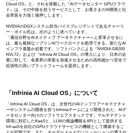
Cloud OS』と、それを搭載した『AIデータセンター GPUクラウ
ド』は、その中核を担うサービスとして、お客さまのAI開発と社
会実装を力強く後押しします」
NVIDIAのDGXシステム担当バイスプレジデントであるチャーリ
ー・ボイル氏は、次のように述べています。
「通信分野をAIネイティブ アーキテクチャーへと変革させるに
は、最も複雑なソブリンAIワークロードを処理できる、新たなAI
インフラ基盤が必要です。ソフトバンクによる『NVIDIA GB200
NVL72』および『Infrinia AI Cloud OS』の導入により、日本の企
業に対して、各業界の革新を加速させるための高性能かつ安全で
拡張性の高いプラットフォームを提供します」
「Infrinia AI Cloud OS」について
「Infrinia AI Cloud OS」は、次世代のAIインフラアーキテクチャ
ーやシステムの開発を担うInfriniaチームにより開発された、AIデ
ータセンター向けのソフトウエアスタックです。マルチテナント
環境に対応したKaaSと、LLMの推論機能をAPIとして提供する
Inf-aaSを自社のGPUクラウドサービスの機能として構築するこ
とが可能です。また、オーダーメードのソリューションの導入や