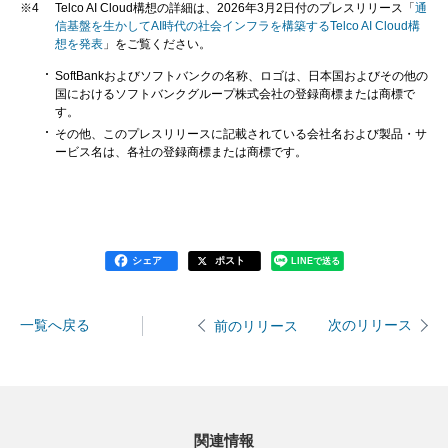
※4
Telco AI Cloud構想の詳細は、2026年3月2日付のプレスリリース「
通
信基盤を生かしてAI時代の社会インフラを構築するTelco AI Cloud構
想を発表
」をご覧ください。
SoftBankおよびソフトバンクの名称、ロゴは、日本国およびその他の
国におけるソフトバンクグループ株式会社の登録商標または商標で
す。
その他、このプレスリリースに記載されている会社名および製品・サ
ービス名は、各社の登録商標または商標です。
シェア
ポスト
LINEで送る
一覧へ戻る
次のリリース
前のリリース
関連情報