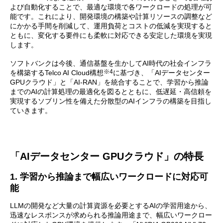
よび自動化することで、最適な環境で各ワークロードの処理が可
能です。これにより、開発環境の構築や計算リソースの調整など
にかかる手間を削減して、運用負荷とコストの低減を実現すると
ともに、変化する要件にも柔軟に対応できる安定した環境を実現
します。
ソフトバンクは今後、通信基盤を生かしてAI時代の社会インフラ
※4
を構築するTelco AI Cloud構想
に基づき、「AIデータセンター
GPUクラウド」と「AI-RAN」を統合することで、学習から推論
までのAIの計算処理の最適化を図るとともに、低遅延・高信頼を
実現するソブリン性を備えた分散型のAIインフラの構築を目指し
ていきます。
「AIデータセンター GPUクラウド」の特長
1. 学習から推論まで幅広いワークロードに対応可
能
LLMの開発など大量の計算資源を必要とするAIの学習用途から、
迅速なレスポンスが求められる推論用途まで、幅広いワークロー