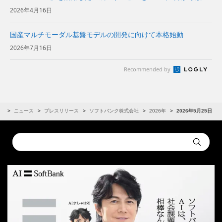
提供〜企業や自治体におけるデータ主権を備えたAI活用のニーズ
2026年4月16日
に対応〜 | 企業・I...
国産マルチモーダル基盤モデルの開発に向けて本格始動
2026年7月16日
Recommended by
R
ニュース
プレスリリース
ソフトバンク株式会社
2026年
2026年5月25日
Conduct
Submit
a
search