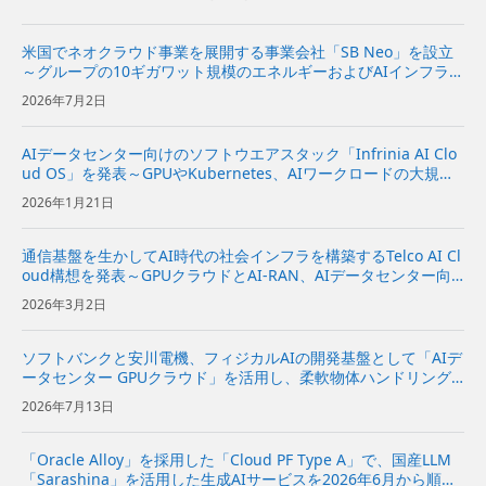
米国でネオクラウド事業を展開する事業会社「SB Neo」を設立
～グループの10ギガワット規模のエネルギーおよびAIインフラを
基に、米国の企業向けにネオクラウドサービスを提供～
2026年7月2日
AIデータセンター向けのソフトウエアスタック「Infrinia AI Clo
ud OS」を発表～GPUやKubernetes、AIワークロードの大規模
な管理が可能～
2026年1月21日
通信基盤を生かしてAI時代の社会インフラを構築するTelco AI Cl
oud構想を発表～GPUクラウドとAI-RAN、AIデータセンター向
けソフトウエアを統合し、AIインフラプロバイダーを目指す～
2026年3月2日
ソフトバンクと安川電機、フィジカルAIの開発基盤として「AIデ
ータセンター GPUクラウド」を活用し、柔軟物体ハンドリング
システムを実証～NVIDIAと協力し、ロボットの動作データ収集
2026年7月13日
からAIの学習・評価、実機への適用までを効率化～ | 企...
「Oracle Alloy」を採用した「Cloud PF Type A」で、国産LLM
「Sarashina」を活用した生成AIサービスを2026年6月から順次