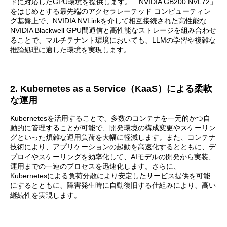
ドに対応したGPU環境を提供します。「NVIDIA GB200 NVL72」
をはじめとする最先端のアクセラレーテッド コンピューティン
グ基盤上で、NVIDIA NVLinkを介して相互接続された高性能な
NVIDIA Blackwell GPU間通信と高性能なストレージを組み合わせ
ることで、マルチテナント環境においても、LLMの学習や複雑な
推論処理に適した環境を実現します。
2. Kubernetes as a Service（KaaS）による柔軟
な運用
Kubernetesを活用することで、多数のコンテナを一元的かつ自
動的に管理することが可能で、開発環境の構成変更やスケーリン
グといった煩雑な運用負荷を大幅に軽減します。また、コンテナ
技術により、アプリケーションの起動を高速化するとともに、デ
プロイやスケーリングを効率化して、AIモデルの開発から実装、
運用までの一連のプロセスを迅速化します。さらに、
Kubernetesによる負荷分散により安定したサービス提供を可能
にするとともに、障害発生時に自動復旧する仕組みにより、高い
継続性を実現します。