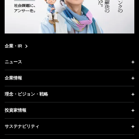
企業・IR
ニュース
ニュース トップ
企業情報
プレスリリース
企業情報 トップ
理念・ビジョン・戦略
お知らせ
社長メッセージ
理念・ビジョン・戦略 トップ
投資家情報
更新情報
会社概要
成長戦略「Activate AI for Society」
投資家情報 トップ
記者説明会
サステナビリティ
事業紹介
技術戦略
経営方針
ソフトバンクニュース