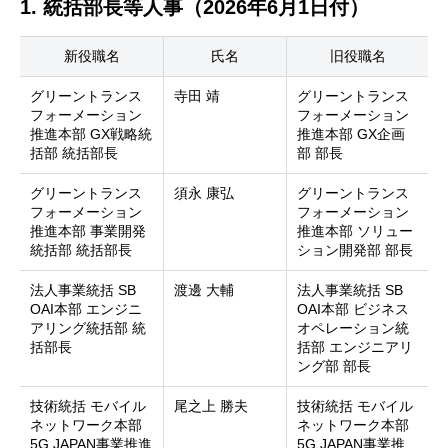
1. 統括部長等人事（2026年6月1日付）
新役職名
氏名
旧役職名
グリーントランス
寺田 靖
グリーントランス
フォーメーション
フォーメーション
推進本部 GX戦略統
推進本部 GX企画
括部 統括部長
部 部長
グリーントランス
須永 康弘
グリーントランス
フォーメーション
フォーメーション
推進本部 事業開発
推進本部 ソリュー
統括部 統括部長
ション開発部 部長
法人事業統括 SB
渡邊 大輔
法人事業統括 SB
OAI本部 エンジニ
OAI本部 ビジネス
アリング統括部 統
オペレーション統
括部長
括部 エンジニアリ
ング部 部長
技術統括 モバイル
尾之上 勝夫
技術統括 モバイル
ネットワーク本部
ネットワーク本部
5G JAPAN事業推進
5G JAPAN事業推