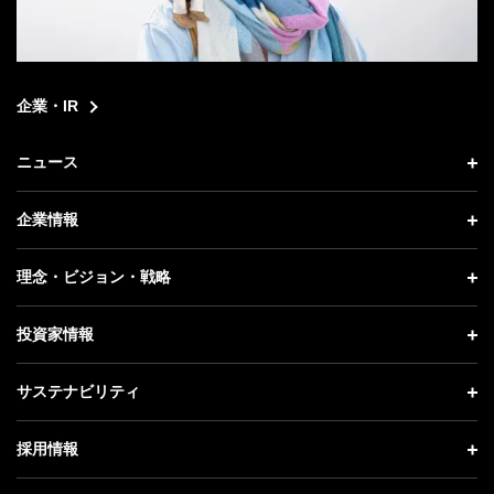
企業・IR
ニュース
ニュース トップ
企業情報
プレスリリース
企業情報 トップ
理念・ビジョン・戦略
お知らせ
社長メッセージ
理念・ビジョン・戦略 トップ
投資家情報
更新情報
会社概要
成長戦略「Activate AI for Society」
投資家情報 トップ
記者説明会
サステナビリティ
事業紹介
技術戦略
経営方針
ソフトバンクニュース
サステナビリティ トップ
ガバナンス
採用情報
人材戦略
IRライブラリー
トップメッセージ
社会貢献活動