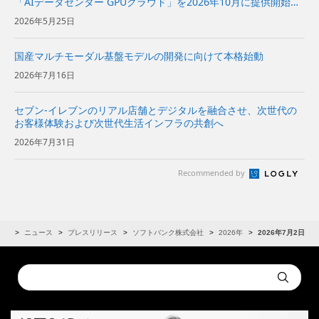
「AIデータセンター GPUクラウド」を2026年10月に提供開始～
AIモデルの開発から推論、データ処理までの幅広いAIワークロー
2026年5月25日
ドを効率的かつ柔軟に実行可能～ ...
国産マルチモーダル基盤モデルの開発に向けて本格始動
2026年7月16日
セブン-イレブンのリアル店舗とデジタルを融合させ、次世代の
お客様体験および次世代生活インフラの共創へ
2026年7月31日
Recommended by
IR
ニュース
プレスリリース
ソフトバンク株式会社
2026年
2026年7月2日
Conduct
Submit
a
search