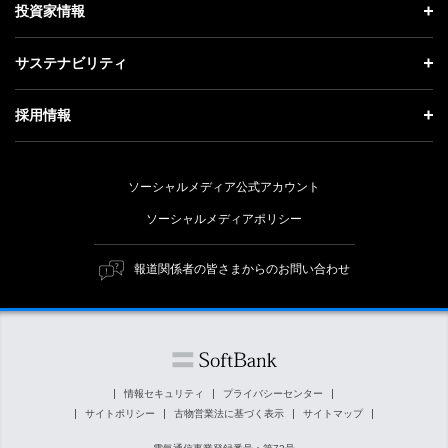
理念・ビジョン・戦略 トップ
投資家情報
更新情報
会社概要
成長戦略「Activate AI for Society」
投資家情報 トップ
記者説明会
サステナビリティ
事業紹介
技術戦略
経営方針
ソフトバンクニュース
サステナビリティ トップ
ガバナンス
採用情報
人材戦略
IRライブラリー
トップメッセージ
社会貢献活動
採用情報 トップ
財務情報
ESG方針・体制
ソーシャルメディア公式アカウント
公開情報
新卒採用
個人投資家の皆さまへ
ソーシャルメディアポリシー
価値創造プロセス
キャリア採用
株式と社債について
マテリアリティ（重要課題）
報道関係者の皆さまからのお問い合わせ
障がい者採用
コーポレート・ガバナンス
ESGの主な取り組み
ソフトバンク クルー採用
IRニュース
ESG関連資料
外部評価・イニシアチブ
情報セキュリティ
プライバシーセンター
サイトポリシー
古物営業法に基づく表示
サイトマップ
社会貢献活動