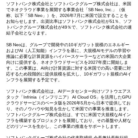
ソフトバンク株式会社とソフトバンクグループ株式会社は、米国
でネオクラウド事業を展開する事業会社「SB Neo, Inc.」（仮
称、以下「SB Neo」）を、2026年7月に米国で設立することを
お知らせします。出資比率はソフトバンク株式会社が51％、ソフ
トバンクグループ株式会社が49％で、ソフトバンク株式会社の連
結子会社となります。
SB Neoは、グループで開発中の10ギガワット規模のエネルギー
およびAI（人工知能）インフラを基に、大規模AIモデルの学習や
推論に必要な計算資源をハイパースケーラーなどの米国の大企業
向けに提供する、ネオクラウドサービスを2027年度に開始しま
す。この事業は、AI向け計算資源に対する米国での高い需要に対
応するため段階的に提供規模を拡大し、10ギガワット規模のAIイ
ンフラを展開する予定です。
ソフトバンク株式会社は、AIデータセンター向けソフトウエアス
タック「Infrinia（インフリニア） AI Cloud OS」を活用したGPU
クラウドサービスのベータ版を2026年5月から日本で提供してお
り、そのノウハウや知見を生かして米国での事業を推進します。
ソフトバンクグループ株式会社は、すでに米国で大規模なAIイン
フラを構築するプロジェクトを展開しており、その基盤や人材な
どのリソースを生かし、この事業の推進をサポートします。
ソフトバンクグループ株式会社の代表取締役 会長兼社長執行役