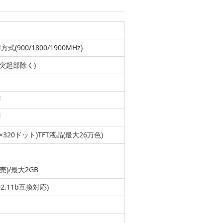
(900/1800/1900MHz)
m(突起部除く)
※
※
0×320ドット)TFT液晶(最大26万色)
売)/最大2GB
E802.11b互換対応)