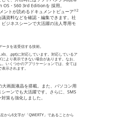
60 3rd Editionを 採用。
※2
®などのドキュメントが読めるドキュメントビューア
会議資料などを確認・編集できます。社
、ビジネスシーンで大活躍の法人専用モ
声データを送受信する技術。
.doc、.xls、.ppt)に対応しています。対応しているア
ズにより表示できない場合があります。なお、
ん。いくつかのアプリケーションでは、全ては
で表示されます。
チの大画面液晶を搭載。また、パソコン用
シーンでも大活躍です。さらに、SMS
ー対策も強化しました。
から6文字が「QWERTY」であることから