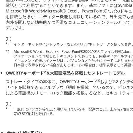
電話として利用することができます。また、基本ソフトにはSymbian OS・S
Microsoft® WordやMicrosoft® Excel、PowerPoint
を搭載したほか、エディター機能も搭載しているので、外出先でも
内外を問わない効率的かつ円滑なコミュニケーションツールとして
デルです。
[注]
*1
インターネットやイントラネットなどのTCP/IPネットワークを使って音
*1
Microsoft® Word、Excelや、PowerPoint®2000/XPのファイル形式(
プリケーションで作成したドキュメントであっても、内容やファイルサイ
ドキュメントの表示イメージは、パソコンなどと完全に同一ではありませ
日本語で表示されない場合があります。その場合は、標準表示として英語
※
QWERTYキーボード
&大画面液晶を搭載したストレートモデル
※
ストレートタイプの本体に、QWERTYキーボード
および2.8イン
サイトを閲覧できるフルブラウザ機能を搭載しているので、ビジネス
による電話機のリモートロック機能を搭載するなど、セキュリティ
[注]
*
一般的にパソコン等で広く用いられているキー配列のこと。上から2段目の左
QWERTY配列と呼ばれる。