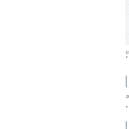
[
*
*