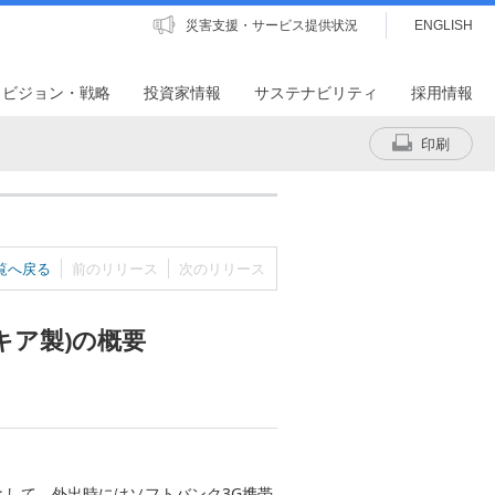
災害支援・サービス提供状況
ENGLISH
・ビジョン・戦略
投資家情報
サステナビリティ
採用情報
印刷
覧へ戻る
前のリリース
次のリリース
1(ノキア製)の概要
として、外出時にはソフトバンク3G携帯