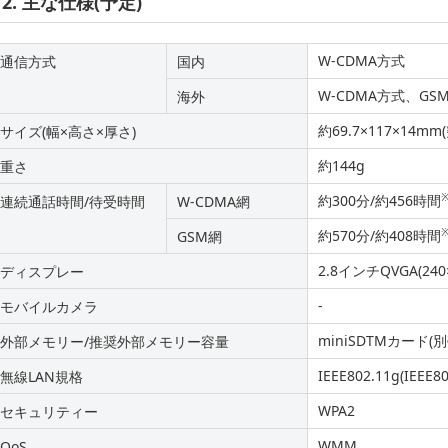
2. 主な仕様(予定)
W-CDMA方式
通信方式
国内
W-CDMA方式、GSM方式
海外
約69.7×117×14m
サイズ(幅×高さ×厚さ)
約144g
重さ
約300分/約456時間
連続通話時間/待受時間
W-CDMA網
約570分/約408時間
GSM網
2.8インチQVGA(24
ディスプレー
-
モバイルカメラ
miniSDTMカード(別
外部メモリー/推奨外部メモリー容量
IEEE802.11g(IEE
無線LAN規格
WPA2
セキュリティー
WMM
QoS