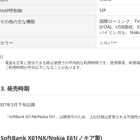
SIP
VoIP呼制御
国際ローミング、TVコ
その他の主な機能
(IrDA)、USB接
バイリンガル、Nokia 
シルバー
カラー
注]
電波を正常に受信できる静止状態での平均的な利用時間です。使用環境、利用
ご利用時間が半分以下になることがあります。
3. 発売時期
2007年3月下旬以降
「SoftBank X01NK/Nokia E61」は開発中のため、上記仕様は変更される可
SoftBank X01NK/Nokia E61(ノキア製)