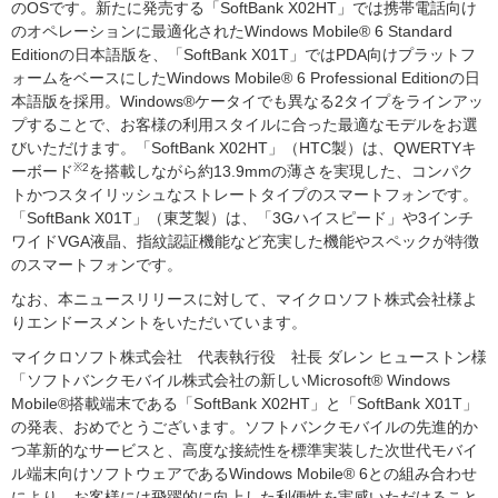
のOSです。新たに発売する「SoftBank X02HT」では携帯電話向け
のオペレーションに最適化されたWindows Mobile® 6 Standard
Editionの日本語版を、「SoftBank X01T」ではPDA向けプラットフ
ォームをベースにしたWindows Mobile® 6 Professional Editionの日
本語版を採用。Windows®ケータイでも異なる2タイプをラインアッ
プすることで、お客様の利用スタイルに合った最適なモデルをお選
びいただけます。「SoftBank X02HT」（HTC製）は、QWERTYキ
※2
ーボード
を搭載しながら約13.9mmの薄さを実現した、コンパク
トかつスタイリッシュなストレートタイプのスマートフォンです。
「SoftBank X01T」（東芝製）は、「3Gハイスピード」や3インチ
ワイドVGA液晶、指紋認証機能など充実した機能やスペックが特徴
のスマートフォンです。
なお、本ニュースリリースに対して、マイクロソフト株式会社様よ
りエンドースメントをいただいています。
マイクロソフト株式会社 代表執行役 社長 ダレン ヒューストン様
「ソフトバンクモバイル株式会社の新しいMicrosoft® Windows
Mobile®搭載端末である「SoftBank X02HT」と「SoftBank X01T」
の発表、おめでとうございます。ソフトバンクモバイルの先進的か
つ革新的なサービスと、高度な接続性を標準実装した次世代モバイ
ル端末向けソフトウェアであるWindows Mobile® 6との組み合わせ
により、お客様には飛躍的に向上した利便性を実感いただけること