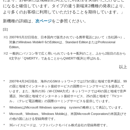
になると確信しています。タイプの違う新端末2機種の発表により、
より多くのお客様に利用していただけることを期待しています。」
新機種の詳細は、
次ページ
をご参照ください。
[注]
※1
2007年5月22日現在、日本国内で販売されている携帯電話において（当社調べ）。
対象のWindows Mobile® 6のEditionは、Standard EditionまたはProfessional
Edition。
※2
一般的にパソコン等で広く用いられているキー配列のこと。上から2段目の左から
6文字が「QWERTY」であることからQWERTY配列と呼ばれる。
以上
*
2007年4月24日現在、海外のGSMネットワークでは173の国と地域で音声通話、99
の国と地域でインターネット接続サービスの国際ローミングサービスを提供して
います。また、海外の3G（W-CDMA方式）ネットワークでは40の国と地域で音声
通話、39の国と地域でインターネット接続サービス、25の国と地域で「TVコー
ル」（テレビ電話機能）の国際ローミングサービスを提供しています。
*
WindowsはMicrosoft Windows operating systemの略称として表記しています。
*
Microsoft、Windows、Windows Mobileは、米国Microsoft Corporationの米国及びそ
の他の国における登録商標です。
*
3Gハイスピードは、ソフトバンクモバイル株式会社の登録商標です。