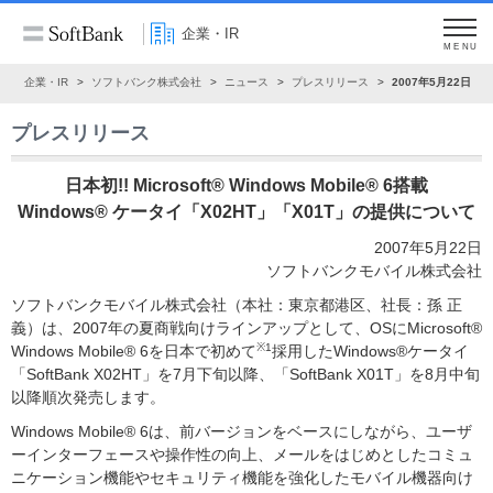
企業・IR
MENU
ム
企業・IR
ソフトバンク株式会社
ニュース
プレスリリース
2007年5月22日
プレスリリース
日本初!! Microsoft® Windows Mobile® 6搭載
Windows® ケータイ「X02HT」「X01T」の提供について
2007年5月22日
ソフトバンクモバイル株式会社
ソフトバンクモバイル株式会社（本社：東京都港区、社長：孫 正
義）は、2007年の夏商戦向けラインアップとして、OSにMicrosoft®
※1
Windows Mobile® 6を日本で初めて
採用したWindows®ケータイ
「SoftBank X02HT」を7月下旬以降、「SoftBank X01T」を8月中旬
以降順次発売します。
Windows Mobile® 6は、前バージョンをベースにしながら、ユーザ
ーインターフェースや操作性の向上、メールをはじめとしたコミュ
ニケーション機能やセキュリティ機能を強化したモバイル機器向け