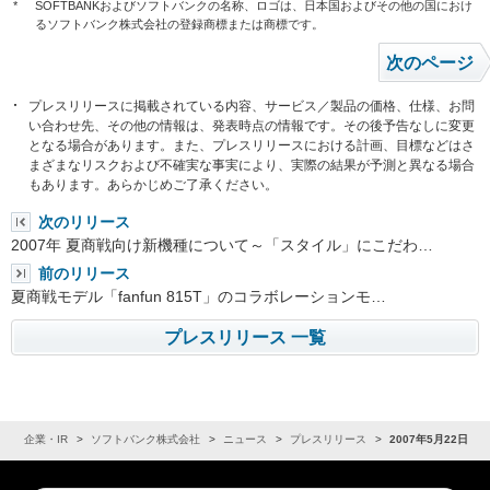
*
SOFTBANKおよびソフトバンクの名称、ロゴは、日本国およびその他の国におけ
るソフトバンク株式会社の登録商標または商標です。
次のページ
プレスリリースに掲載されている内容、サービス／製品の価格、仕様、お問
い合わせ先、その他の情報は、発表時点の情報です。その後予告なしに変更
となる場合があります。また、プレスリリースにおける計画、目標などはさ
まざまなリスクおよび不確実な事実により、実際の結果が予測と異なる場合
もあります。あらかじめご了承ください。
次のリリース
2007年 夏商戦向け新機種について～「スタイル」にこだわ…
前のリリース
夏商戦モデル「fanfun 815T」のコラボレーションモ…
プレスリリース 一覧
ム
企業・IR
ソフトバンク株式会社
ニュース
プレスリリース
2007年5月22日