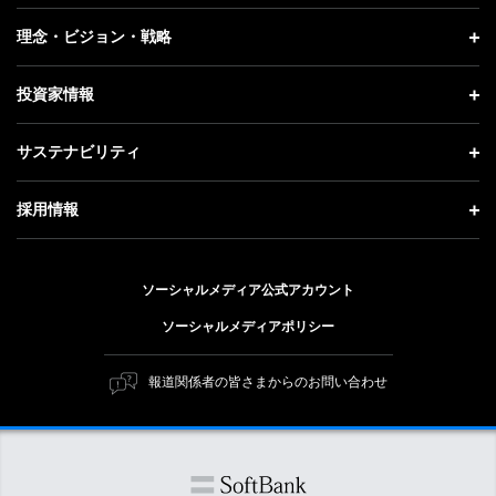
プレスリリース
企業情報 トップ
理念・ビジョン・戦略
お知らせ
社長メッセージ
理念・ビジョン・戦略 トップ
投資家情報
更新情報
会社概要
成長戦略「Activate AI for Society」
投資家情報 トップ
記者説明会
サステナビリティ
事業紹介
技術戦略
経営方針
ソフトバンクニュース
サステナビリティ トップ
ガバナンス
採用情報
人材戦略
IRライブラリー
トップメッセージ
社会貢献活動
採用情報 トップ
財務情報
ESG方針・体制
ソーシャルメディア公式アカウント
公開情報
新卒採用
個人投資家の皆さまへ
ソーシャルメディアポリシー
価値創造プロセス
キャリア採用
株式と社債について
マテリアリティ（重要課題）
報道関係者の皆さまからのお問い合わせ
障がい者採用
コーポレート・ガバナンス
ESGの主な取り組み
ソフトバンク クルー採用
IRニュース
ESG関連資料