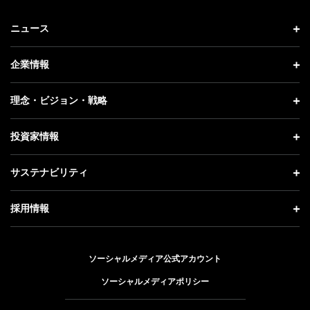
ニュース
ニュース トップ
企業情報
プレスリリース
企業情報 トップ
理念・ビジョン・戦略
お知らせ
社長メッセージ
理念・ビジョン・戦略 トップ
投資家情報
更新情報
会社概要
成長戦略「Activate AI for Society」
投資家情報 トップ
記者説明会
サステナビリティ
事業紹介
技術戦略
経営方針
ソフトバンクニュース
サステナビリティ トップ
ガバナンス
採用情報
人材戦略
IRライブラリー
トップメッセージ
社会貢献活動
採用情報 トップ
財務情報
ESG方針・体制
ソーシャルメディア公式アカウント
公開情報
新卒採用
個人投資家の皆さまへ
ソーシャルメディアポリシー
価値創造プロセス
キャリア採用
株式と社債について