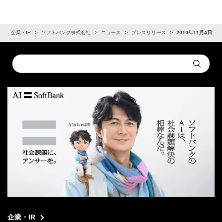
ム
企業・IR
ソフトバンク株式会社
ニュース
プレスリリース
2010年11月4日
Conduct
Submit
a
search
企業・IR