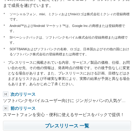
まで成長を遂げています。
*
ソーシャルフォン、mixi、ミクシィおよびmixiロゴは株式会社ミクシィの登録商標
です。
*
Android™およびAndroid マーケット™は、Google Inc.の商標または登録商標で
す。
*
S!ベーシックパックは、ソフトバンクモバイル株式会社の登録商標または商標で
す。
*
SOFTBANKおよびソフトバンクの名称、ロゴは、日本国およびその他の国におけ
るソフトバンク株式会社の登録商標または商標です。
プレスリリースに掲載されている内容、サービス／製品の価格、仕様、お問
い合わせ先、その他の情報は、発表時点の情報です。その後予告なしに変更
となる場合があります。また、プレスリリースにおける計画、目標などはさ
まざまなリスクおよび不確実な事実により、実際の結果が予測と異なる場合
もあります。あらかじめご了承ください。
次のリリース
ソフトバンクモバイルユーザー向けに ジンガジャパンの人気ゲ…
前のリリース
スマートフォンを安心・便利に使えるサービスをパックで提供！
プレスリリース 一覧