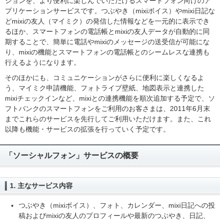
ションを、より便利に楽しんでいただけるスマートフォン向けのア
プリケーションサービスです。つぶやき（mixiボイス）やmixi日記な
どmixiの友人（マイミク）の発信した情報などを一元的に表示でき
るほか、スマートフォンの電話帳とmixiの友人データが自動的に同
期することで、簡単に電話やmixiのメッセージの送受信が可能にな
り、mixiの機能とスマートフォンの電話帳とのシームレスな連携も
行えるようになります。
そのほかにも、コミュニケーションがさらに便利に楽しくなるよ
う、マイミク申請機能、フォトライブ壁紙、地図表示と連携した
mixiチェックインなど、mixiとの連携機能を順次追加する予定で、ソ
フトバンクのスマートフォンをご利用のお客さまは、2011年6月末
までこれらのサービスを先行してご利用いただけます。また、これ
以降も機能・サービスの拡張を行っていく予定です。
「ソーシャルフォン」サービスの概要
1. 主なサービス内容
つぶやき（mixiボイス）、フォト、カレンダー、mixi日記への投
稿およびmixiの友人のプロフィールや最新のつぶやき、日記、