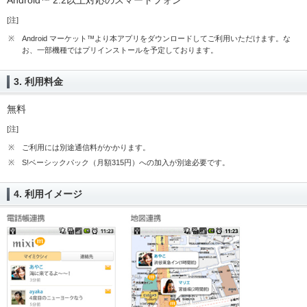
Android™ 2.2以上対応のスマートフォン
[注]
※
Android マーケット™より本アプリをダウンロードしてご利用いただけます。な
お、一部機種ではプリインストールを予定しております。
3. 利用料金
無料
[注]
※
ご利用には別途通信料がかかります。
※
S!ベーシックパック（月額315円）への加入が別途必要です。
4. 利用イメージ