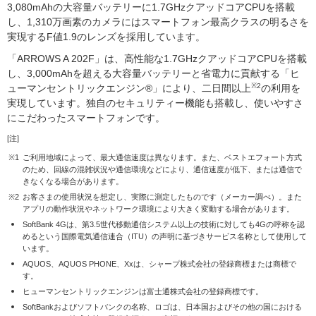
3,080mAhの大容量バッテリーに1.7GHzクアッドコアCPUを搭載
し、1,310万画素のカメラにはスマートフォン最高クラスの明るさを
実現するF値1.9のレンズを採用しています。
「ARROWS A 202F」は、高性能な1.7GHzクアッドコアCPUを搭載
し、3,000mAhを超える大容量バッテリーと省電力に貢献する「ヒ
※2
ューマンセントリックエンジン®」により、二日間以上
の利用を
実現しています。独自のセキュリティー機能も搭載し、使いやすさ
にこだわったスマートフォンです。
[注]
※1
ご利用地域によって、最大通信速度は異なります。また、ベストエフォート方式
のため、回線の混雑状況や通信環境などにより、通信速度が低下、または通信で
きなくなる場合があります。
※2
お客さまの使用状況を想定し、実際に測定したものです（メーカー調べ）。また
アプリの動作状況やネットワーク環境により大きく変動する場合があります。
SoftBank 4Gは、第3.5世代移動通信システム以上の技術に対しても4Gの呼称を認
めるという国際電気通信連合（ITU）の声明に基づきサービス名称として使用して
います。
AQUOS、AQUOS PHONE、Xxは、シャープ株式会社の登録商標または商標で
す。
ヒューマンセントリックエンジンは富士通株式会社の登録商標です。
SoftBankおよびソフトバンクの名称、ロゴは、日本国およびその他の国における