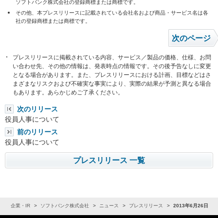
ソフトバンク株式会社の登録商標または商標です。
その他、本プレスリリースに記載されている会社名および商品・サービス名は各
社の登録商標または商標です。
次のページ
プレスリリースに掲載されている内容、サービス／製品の価格、仕様、お問
い合わせ先、その他の情報は、発表時点の情報です。その後予告なしに変更
となる場合があります。また、プレスリリースにおける計画、目標などはさ
まざまなリスクおよび不確実な事実により、実際の結果が予測と異なる場合
もあります。あらかじめご了承ください。
次のリリース
役員人事について
前のリリース
役員人事について
プレスリリース 一覧
ム
企業・IR
ソフトバンク株式会社
ニュース
プレスリリース
2013年6月26日