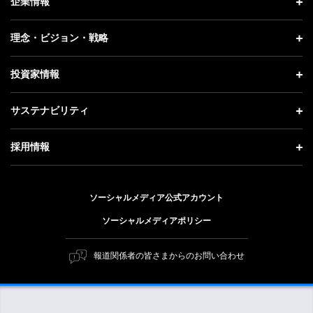
企業情報
プレスリリース
企業情報 トップ
理念・ビジョン・戦略
お知らせ
社長メッセージ
理念・ビジョン・戦略 トップ
投資家情報
更新情報
会社概要
成長戦略「Activate AI for Society」
投資家情報 トップ
記者説明会
サステナビリティ
事業紹介
技術戦略
経営方針
ソフトバンクニュース
サステナビリティ トップ
ガバナンス
採用情報
人材戦略
IRライブラリー
トップメッセージ
社会貢献活動
採用情報 トップ
財務情報
ESG方針・体制
ソーシャルメディア公式アカウント
公開情報
新卒採用
個人投資家の皆さまへ
ソーシャルメディアポリシー
価値創造プロセス
キャリア採用
株式と社債について
マテリアリティ（重要課題）
報道関係者の皆さまからのお問い合わせ
障がい者採用
コーポレート・ガバナンス
ESGの主な取り組み
ソフトバンク クルー採用
IRニュース
ESG関連資料