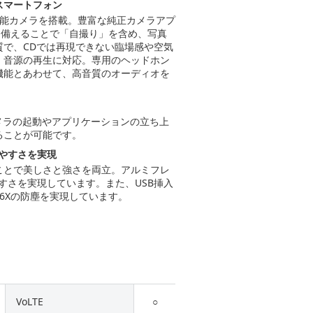
スマートフォン
性能カメラを搭載。豊富な純正カメラアプ
を備えることで「自撮り」を含め、写真
で、CDでは再現できない臨場感や空気
）音源の再生に対応。専用のヘッドホン
機能とあわせて、高音質のオーディオを
メラの起動やアプリケーションの立ち上
ることが可能です。
ちやすさを実現
ことで美しさと強さを両立。アルミフレ
すさを実現しています。また、USB挿入
P6Xの防塵を実現しています。
VoLTE
○