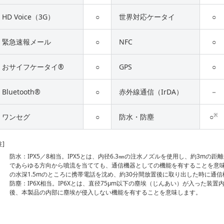
HD Voice（3G）
○
世界対応ケータイ
○
緊急速報メール
○
NFC
○
おサイフケータイ®
○
GPS
○
Bluetooth®
○
赤外線通信（IrDA）
－
※
ワンセグ
○
防水・防塵
○
注]
防水：IPX5／8相当。IPX5とは、内径6.3㎜の注水ノズルを使用し、約3mの距
であらゆる方向から噴流を当てても、通信機器としての機能を有することを意味
の水深1.5mのところに携帯電話を沈め、約30分間放置後に取り出した時に通
防塵：IP6X相当。IP6Xとは、直径75µm以下の塵埃（じんあい）が入った装
後、本製品の内部に塵埃が侵入しない機能を有することを意味します。