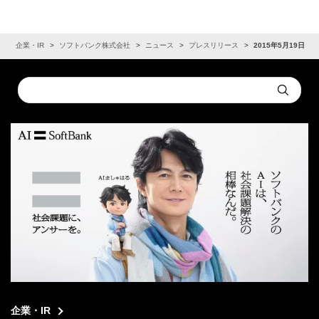
ム
企業・IR
ソフトバンク株式会社
ニュース
プレスリリース
2015年5月19日
Conduct
Submit
a
search
企業・IR