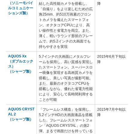
（ソニーモバイ
結した高性能カメラを搭載し、
降
ルコミュニケー
「自撮り」をより楽しむための広
ションズ製）
角25mm、約510万画素のフロン
トカメラを備えたスマートフォ
ン。オクタコアCPUにより、高
い操作性と省電力を両立。また、
薄く、軽いラウンド形状のフレー
ムで、約5.2インチの大画面でも
持ちやすさを実現
AQUOS Xx
5.7インチの大画面にメタルフレ
2015年6月下旬以
（ダブルエック
ームを採用し、高い質感を実現し
降
ス）
たスマートフォン。スーパースロ
（シャープ製）
ー映像を実現する高画質カメラを
搭載し、美しい写真が撮影可能。
また、最新のオクタコアCPUを
搭載しながら、優れた省電力性能
により、安心して長時間利用する
ことが可能
AQUOS CRYST
「フレームレス構造」を採用し、
2015年7月中旬以
AL 2
5.2インチHDの大画面液晶を搭載
降
（シャープ製）
した、フレームレススマートフォ
ン「AQUOS CRYSTAL」の第2
弾。まるで画面だけを持っている