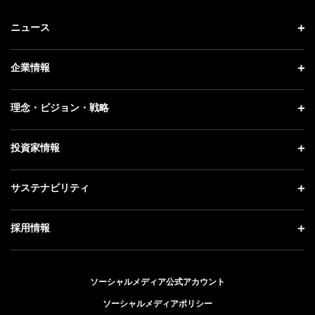
ニュース
ニュース トップ
企業情報
プレスリリース
企業情報 トップ
理念・ビジョン・戦略
お知らせ
社長メッセージ
理念・ビジョン・戦略 トップ
投資家情報
更新情報
会社概要
成長戦略「Activate AI for Society」
記者説明会
投資家情報 トップ
サステナビリティ
事業紹介
技術戦略
ソフトバンクニュース
経営方針
ガバナンス
サステナビリティ トップ
採用情報
人材戦略
IRライブラリー
社会貢献活動
トップメッセージ
採用情報 トップ
財務情報
公開情報
ESG方針・体制
ソーシャルメディア公式アカウント
新卒採用
個人投資家の皆さまへ
ソーシャルメディアポリシー
価値創造プロセス