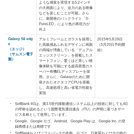
ような感覚を実現する5.2インチ
の大画面により、迫力のある映像
などを楽しむことが可能。さら
に、新開発のバックライト「S-
PureLED」により色の再現力が
向上
Galaxy S6 edg
アルミフレームとガラスを採用し
2015年5月29日
e
た高級感あふれるデザインに画面
（5月20日予約開
（エッジ）
の両端が湾曲している「デュアル
始）
（サムスン電子
エッジスクリーン」を搭載したス
製）
マートフォン。驚くほど美しい映
像体験を可能にする超高密度のス
ーパー有機ELディスプレーを採
用。さらに、Galaxyのために開
発されたオクタコアCPUを搭載
し、高速処理と高い省電力性能を
実現
SoftBank 4Gは、第3.5世代移動通信システム以上の技術に対しても4G
の呼称を認めるという国際電気通信連合（ITU）の声明に基づきサー
ビス名称として使用しています。
Google、Google ロゴ、Android、Google Play は、Google Inc. の登
録商標または商標です
SoftBankおよびソフトバンクの名称、ロゴは、日本国およびその他の