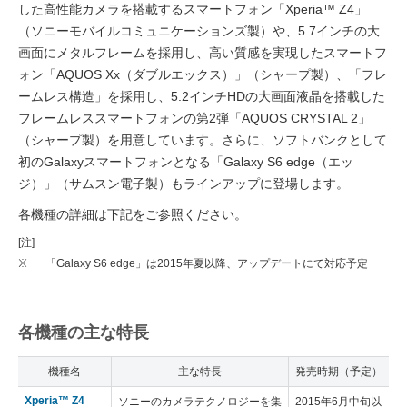
した高性能カメラを搭載するスマートフォン「Xperia™ Z4」
（ソニーモバイルコミュニケーションズ製）や、5.7インチの大
画面にメタルフレームを採用し、高い質感を実現したスマートフ
ォン「AQUOS Xx（ダブルエックス）」（シャープ製）、「フレ
ームレス構造」を採用し、5.2インチHDの大画面液晶を搭載した
フレームレススマートフォンの第2弾「AQUOS CRYSTAL 2」
（シャープ製）を用意しています。さらに、ソフトバンクとして
初のGalaxyスマートフォンとなる「Galaxy S6 edge（エッ
ジ）」（サムスン電子製）もラインアップに登場します。
各機種の詳細は下記をご参照ください。
[注]
※
「Galaxy S6 edge」は2015年夏以降、アップデートにて対応予定
各機種の主な特長
機種名
主な特長
発売時期（予定）
Xperia™ Z4
ソニーのカメラテクノロジーを集
2015年6月中旬以