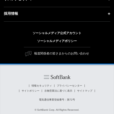
技術戦略
ソフトバンクニュース
経営方針
ガバナンス
サステナビリティ トップ
採用情報
人材戦略
IRライブラリー
社会貢献活動
トップメッセージ
採用情報 トップ
財務情報
公開情報
ESG方針・体制
ソーシャルメディア公式アカウント
新卒採用
個人投資家の皆さまへ
ソーシャルメディアポリシー
価値創造プロセス
キャリア採用
株式と社債について
マテリアリティ（重要課題）
報道関係者の皆さまからのお問い合わせ
障がい者採用
コーポレート・ガバナンス
ESGの主な取り組み
ソフトバンク クルー採用
IRニュース
ESG関連資料
外部評価・イニシアチブ
情報セキュリティ
プライバシーセンター
サイトポリシー
古物営業法に基づく表示
サイトマップ
社会貢献活動
電気通信事業登録番号：第72号
© SoftBank Corp. All Rights Reserved.