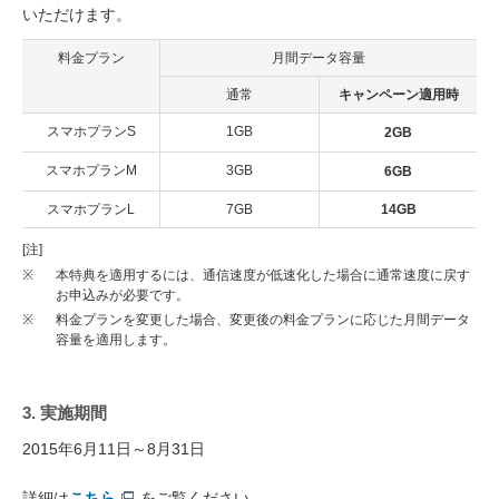
いただけます。
料金プラン
月間データ容量
通常
キャンペーン適用時
スマホプランS
1GB
2GB
スマホプランM
3GB
6GB
スマホプランL
7GB
14GB
[注]
※
本特典を適用するには、通信速度が低速化した場合に通常速度に戻す
お申込みが必要です。
※
料金プランを変更した場合、変更後の料金プランに応じた月間データ
容量を適用します。
3. 実施期間
2015年6月11日～8月31日
詳細は
こちら
をご覧ください。