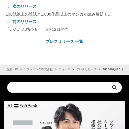
次のリリース
130誌以上の雑誌と1,000作品以上のマンガが読み放題！…
前のリリース
「かんたん携帯 8」、6月12日発売
プレスリリース 一覧
ム
企業・IR
ソフトバンク株式会社
ニュース
プレスリリース
2015年6月10日
Conduct
Submit
a
search