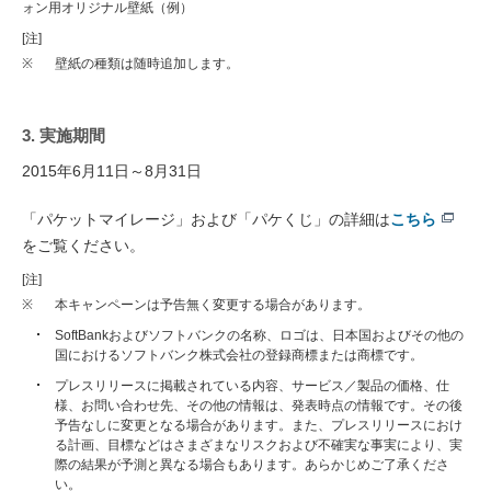
ォン用オリジナル壁紙（例）
[注]
※
壁紙の種類は随時追加します。
3. 実施期間
2015年6月11日～8月31日
「パケットマイレージ」および「パケくじ」の詳細は
こちら
をご覧ください。
[注]
※
本キャンペーンは予告無く変更する場合があります。
SoftBankおよびソフトバンクの名称、ロゴは、日本国およびその他の
国におけるソフトバンク株式会社の登録商標または商標です。
プレスリリースに掲載されている内容、サービス／製品の価格、仕
様、お問い合わせ先、その他の情報は、発表時点の情報です。その後
予告なしに変更となる場合があります。また、プレスリリースにおけ
る計画、目標などはさまざまなリスクおよび不確実な事実により、実
際の結果が予測と異なる場合もあります。あらかじめご了承くださ
い。