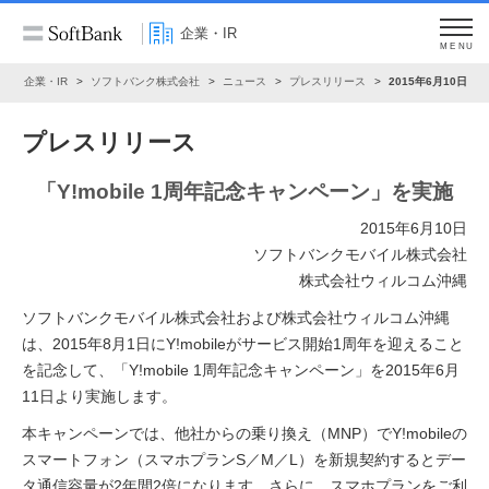
企業・IR
MENU
ム
企業・IR
ソフトバンク株式会社
ニュース
プレスリリース
2015年6月10日
プレスリリース
「Y!mobile 1周年記念キャンペーン」を実施
2015年6月10日
ソフトバンクモバイル株式会社
株式会社ウィルコム沖縄
ソフトバンクモバイル株式会社および株式会社ウィルコム沖縄
は、2015年8月1日にY!mobileがサービス開始1周年を迎えること
を記念して、「Y!mobile 1周年記念キャンペーン」を2015年6月
11日より実施します。
本キャンペーンでは、他社からの乗り換え（MNP）でY!mobileの
スマートフォン（スマホプランS／M／L）を新規契約するとデー
タ通信容量が2年間2倍になります。さらに、スマホプランをご利