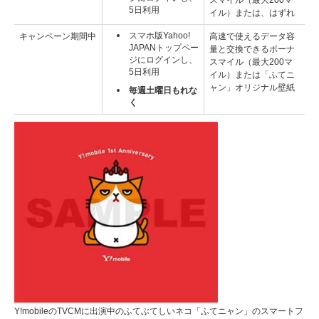
スマイル（最大200マ
5日利用
イル）または、はずれ
スマホ版Yahoo!
キャンペーン期間中
高速で使えるデータ容
JAPANトップペー
量と交換できるボーナ
ジにログインし、
スマイル（最大200マ
5日利用
イル）または「ふてニ
ャン」オリジナル壁紙
毎週土曜日もれな
く
Y!mobileのTVCMに出演中のふてぶてしいネコ「ふてニャン」のスマートフ