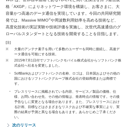
格「AXGP」によりネットワーク環境を構築し、お客さまに、大
容量かつ高速のデータ通信を実現しています。今回の共同研究開
※
発では、Massive MIMO
や周波数利用効率を高める技術など、
高度化技術の実証実験や技術評価を実施し、次世代高速通信のグ
ローバルスタンダートとなる技術を開発することを目指します。
[注]
※
大量のアンテナ素子を用いて多数のユーザーを同時に接続し、高速デ
ータ通信を可能にする技術。
※
2015年7月1日付でソフトバンクモバイル株式会社からソフトバンク株
式会社へ社名を変更しました。
SoftBankおよびソフトバンクの名称、ロゴは、日本国およびその他の
国におけるソフトバンクグループ株式会社の登録商標または商標で
す。
プレスリリースに掲載されている内容、サービス／製品の価格、仕
様、お問い合わせ先、その他の情報は、発表時点の情報です。その後
予告なしに変更となる場合があります。また、プレスリリースにおけ
る計画、目標などはさまざまなリスクおよび不確実な事実により、実
際の結果が予測と異なる場合もあります。あらかじめご了承くださ
い。
次のリリース