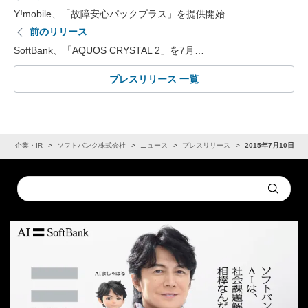
Y!mobile、「故障安心パックプラス」を提供開始
前のリリース
SoftBank、「AQUOS CRYSTAL 2」を7月…
プレスリリース 一覧
ム
企業・IR
ソフトバンク株式会社
ニュース
プレスリリース
2015年7月10日
Conduct
Submit
a
search