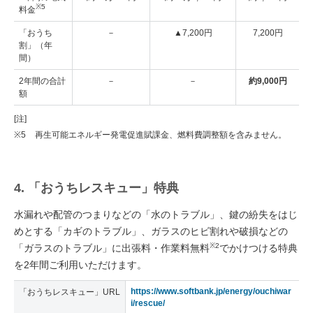
※5
料金
「おうち
－
▲7,200円
7,200円
割」（年
間）
2年間の合計
－
－
約9,000円
額
[注]
※5
再生可能エネルギー発電促進賦課金、燃料費調整額を含みません。
4. 「おうちレスキュー」特典
水漏れや配管のつまりなどの「水のトラブル」、鍵の紛失をはじ
めとする「カギのトラブル」、ガラスのヒビ割れや破損などの
※2
「ガラスのトラブル」に出張料・作業料無料
でかけつける特典
を2年間ご利用いただけます。
https://www.softbank.jp/energy/ouchiwar
「おうちレスキュー」URL
i/rescue/