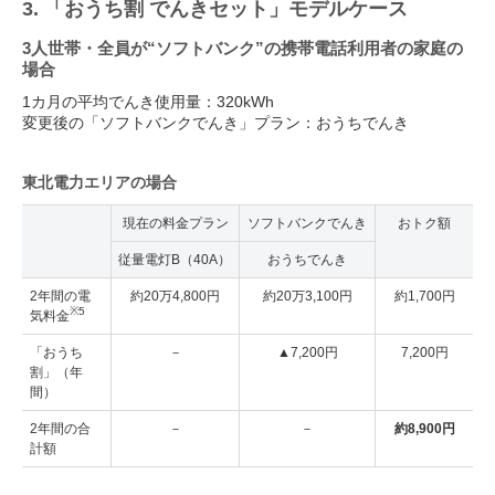
3. 「おうち割 でんきセット」モデルケース
3人世帯・全員が“ソフトバンク”の携帯電話利用者の家庭の
場合
1カ月の平均でんき使用量：320kWh
変更後の「ソフトバンクでんき」プラン：おうちでんき
東北電力エリアの場合
現在の料金プラン
ソフトバンクでんき
おトク額
従量電灯B（40A）
おうちでんき
2年間の電
約20万4,800円
約20万3,100円
約1,700円
※5
気料金
「おうち
－
▲7,200円
7,200円
割」（年
間）
2年間の合
－
－
約8,900円
計額