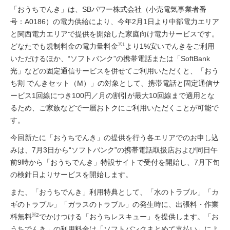
「おうちでんき」は、SBパワー株式会社（小売電気事業者番
号：A0186）の電力供給により、今年2月1日より中部電力エリア
と関西電力エリアで提供を開始した家庭向け電力サービスです。
※1
どなたでも規制料金の電力量料金
より1%安いでんきをご利用
いただけるほか、“ソフトバンク”の携帯電話または「SoftBank
光」などの固定通信サービスを併せてご利用いただくと、「おう
ち割 でんきセット（M）」の対象として、携帯電話と固定通信サ
ービス1回線につき100円／月の割引が最大10回線まで適用とな
るため、ご家族などで一層おトクにご利用いただくことが可能で
す。
今回新たに「おうちでんき」の提供を行う各エリアでのお申し込
みは、7月3日から“ソフトバンク”の携帯電話取扱店および同日午
前9時から「おうちでんき」特設サイトで受付を開始し、7月下旬
の検針日よりサービスを開始します。
また、「おうちでんき」利用特典として、「水のトラブル」「カ
ギのトラブル」「ガラスのトラブル」の発生時に、出張料・作業
※2
料無料
でかけつける「おうちレスキュー」を提供します。「お
うちでんき」の利用料金は「ソフトバンクまとめて支払い」によ