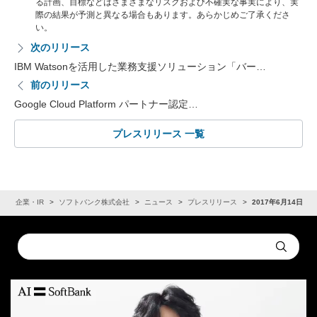
る計画、目標などはさまざまなリスクおよび不確実な事実により、実
際の結果が予測と異なる場合もあります。あらかじめご了承くださ
い。
次のリリース
IBM Watsonを活用した業務支援ソリューション「バー…
前のリリース
Google Cloud Platform パートナー認定…
プレスリリース 一覧
ム
企業・IR
ソフトバンク株式会社
ニュース
プレスリリース
2017年6月14日
Conduct
Submit
a
search