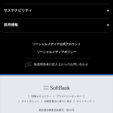
会社概要
成長戦略「Activate AI for Society」
記者説明会
投資家情報 トップ
サステナビリティ
事業紹介
技術戦略
ソフトバンクニュース
経営方針
ガバナンス
サステナビリティ トップ
採用情報
人材戦略
IRライブラリー
社会貢献活動
トップメッセージ
採用情報 トップ
財務情報
公開情報
ESG方針・体制
ソーシャルメディア公式アカウント
新卒採用
個人投資家の皆さまへ
ソーシャルメディアポリシー
価値創造プロセス
キャリア採用
株式と社債について
マテリアリティ（重要課題）
報道関係者の皆さまからのお問い合わせ
障がい者採用
コーポレート・ガバナンス
ESGの主な取り組み
ソフトバンク クルー採用
IRニュース
ESG関連資料
外部評価・イニシアチブ
情報セキュリティ
プライバシーセンター
サイトポリシー
古物営業法に基づく表示
サイトマップ
社会貢献活動
電気通信事業登録番号：第72号