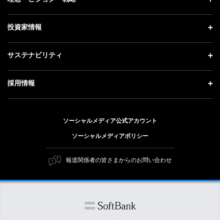
お知らせ
社長メッセージ
理念・ビジョン・戦略 トップ
投資家情報
更新情報
会社概要
成長戦略「Activate AI for Society」
記者説明会
投資家情報 トップ
サステナビリティ
事業紹介
技術戦略
ソフトバンクニュース
経営方針
ガバナンス
サステナビリティ トップ
採用情報
人材戦略
IRライブラリー
社会貢献活動
トップメッセージ
採用情報 トップ
財務情報
公開情報
ESG方針・体制
ソーシャルメディア公式アカウント
新卒採用
個人投資家の皆さまへ
ソーシャルメディアポリシー
価値創造プロセス
キャリア採用
株式と社債について
マテリアリティ（重要課題）
報道関係者の皆さまからのお問い合わせ
障がい者採用
コーポレート・ガバナンス
ESGの主な取り組み
ソフトバンク クルー採用
IRニュース
ESG関連資料
外部評価・イニシアチブ