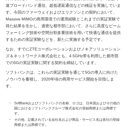
速ブロードバンド通信、超低遅延通信などの検証を実施していま
す。今回のファーウェイおよびエリクソンとの契約において、
Massive MIMOの商用環境での運用経験とこれまでの実証実験で
得た結果を生かし、過密な都市部において、さらに高度なビーム
フォーミング技術や空間分割多重技術を用いて快適な通信を提供
するための実証実験などを、新たに実施する予定です。
なお、すでにZTEコーポレーションおよびノキアソリューション
ズ＆ネットワークス株式会社とも、4.5GHz帯を利用した都市部
での5Gの実証実験に関する契約を締結しています。
ソフトバンクは、これらの実証実験を通じて5Gの導入に向けた
ノウハウを蓄積し、2020年頃の商用サービス開始を目指しま
す。
SoftBankおよびソフトバンクの名称、ロゴは、日本国およびその他の
国におけるソフトバンクグループ株式会社の登録商標または商標で
す。
その他、記載されている会社名および商品・サービス名は各社の登録
商標または商標です。