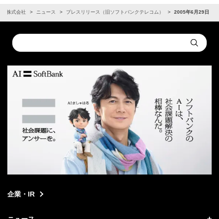
ンク株式会社
ニュース
プレスリリース（旧ソフトバンクテレコム）
2005年6月29日
Conduct
Submit
a
search
企業・IR
ニュース