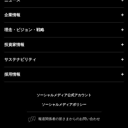
ニュース トップ
企業情報
プレスリリース
企業情報 トップ
理念・ビジョン・戦略
お知らせ
社長メッセージ
理念・ビジョン・戦略 トップ
投資家情報
更新情報
会社概要
成長戦略「Activate AI for Society」
投資家情報 トップ
記者説明会
サステナビリティ
事業紹介
技術戦略
経営方針
ソフトバンクニュース
サステナビリティ トップ
ガバナンス
採用情報
人材戦略
IRライブラリー
トップメッセージ
社会貢献活動
採用情報 トップ
財務情報
ESG方針・体制
ソーシャルメディア公式アカウント
公開情報
新卒採用
個人投資家の皆さまへ
ソーシャルメディアポリシー
価値創造プロセス
キャリア採用
株式と社債について
マテリアリティ（重要課題）
報道関係者の皆さまからのお問い合わせ
障がい者採用
コーポレート・ガバナンス